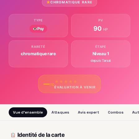
CHROMATIQUE RARE
TYPE
PV
90
Psy
HP
RARETÉ
ÉTAPE
chromatique rare
Niveau 1
depuis Tarsal
★
★
★
★
★
—
/10
ÉVALUATION À VENIR
Vue d'ensemble
Attaques
Avis expert
Combos
Aut
Identité de la carte