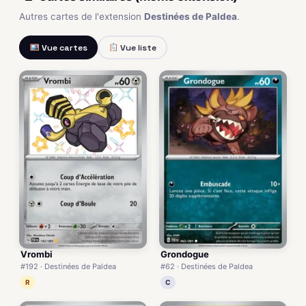
Autres cartes de l'extension
Destinées de Paldea
.
Vue cartes
Vue liste
Vrombi
Grondogue
#192 · Destinées de Paldea
#62 · Destinées de Paldea
R
C