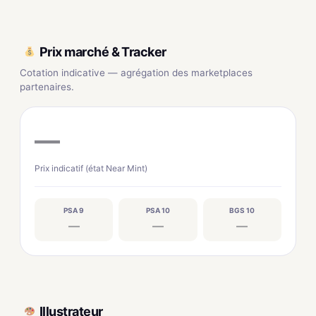
Prix marché & Tracker
Cotation indicative — agrégation des marketplaces
partenaires.
—
Prix indicatif (état Near Mint)
PSA 9
PSA 10
BGS 10
—
—
—
Illustrateur