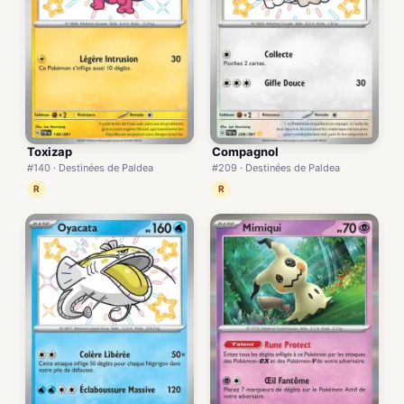
Toxizap
Compagnol
#140 · Destinées de Paldea
#209 · Destinées de Paldea
R
R