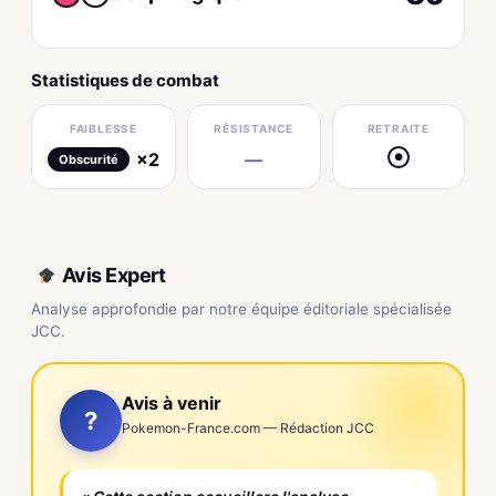
Statistiques de combat
FAIBLESSE
RÉSISTANCE
RETRAITE
×2
—
●
Obscurité
Avis Expert
Analyse approfondie par notre équipe éditoriale spécialisée
JCC.
Avis à venir
?
Pokemon-France.com — Rédaction JCC