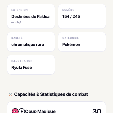
EXTENSION
NUMÉRO
Destinées de Paldea
154 / 245
— · PAF
RARETÉ
CATÉGORIE
chromatique rare
Pokémon
ILLUSTRATION
Ryuta Fuse
Capacités & Statistiques de combat
30
Coup Magique
●