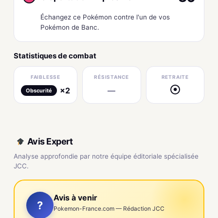
Échangez ce Pokémon contre l'un de vos
Pokémon de Banc.
Statistiques de combat
FAIBLESSE
RÉSISTANCE
RETRAITE
×2
—
●
Obscurité
Avis Expert
Analyse approfondie par notre équipe éditoriale spécialisée
JCC.
Avis à venir
?
Pokemon-France.com — Rédaction JCC