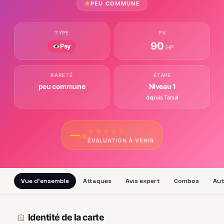
PEU COMMUNE
TYPE
PV
90
Psy
HP
RARETÉ
ÉTAPE
peu commune
Niveau 1
depuis Tarsal
★
★
★
★
★
—
/10
ÉVALUATION À VENIR
Vue d'ensemble
Attaques
Avis expert
Combos
Aut
Identité de la carte