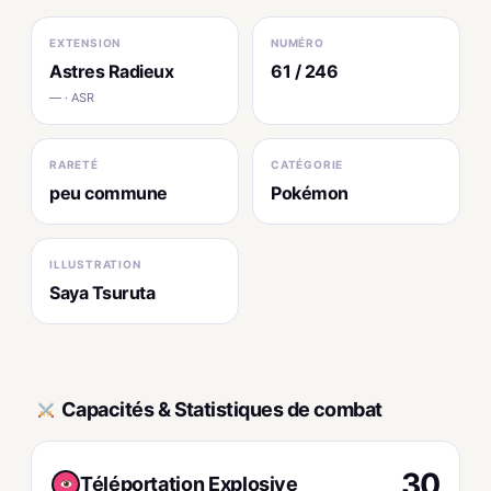
EXTENSION
NUMÉRO
Astres Radieux
61 / 246
— · ASR
RARETÉ
CATÉGORIE
peu commune
Pokémon
ILLUSTRATION
Saya Tsuruta
Capacités & Statistiques de combat
30
Téléportation Explosive