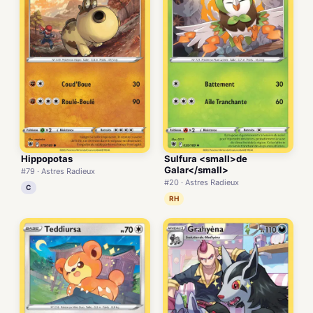
Hippopotas
Sulfura <small>de
Galar</small>
#79 · Astres Radieux
#20 · Astres Radieux
C
RH