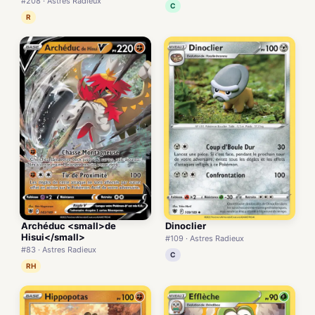
#208 · Astres Radieux
C
R
Archéduc <small>de
Dinoclier
Hisui</small>
#109 · Astres Radieux
#83 · Astres Radieux
C
RH