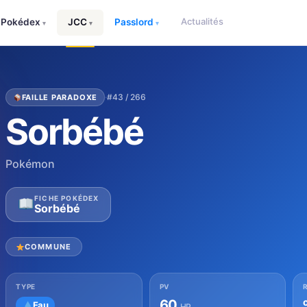
Actualités
Pokédex
JCC
Passlord
▾
▾
▾
·
#43 / 266
FAILLE PARADOXE
Sorbébé
Pokémon
FICHE POKÉDEX
Sorbébé
COMMUNE
TYPE
PV
60
Eau
HP