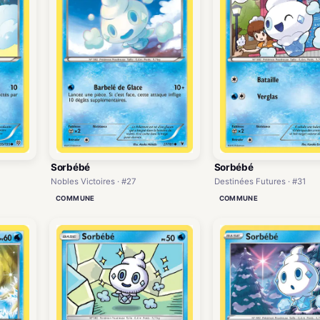
Sorbébé
Sorbébé
Nobles Victoires · #27
Destinées Futures · #31
COMMUNE
COMMUNE