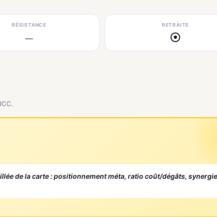
RÉSISTANCE
RETRAITE
—
●
 JCC.
aillée de la carte : positionnement méta, ratio coût/dégâts, synergi