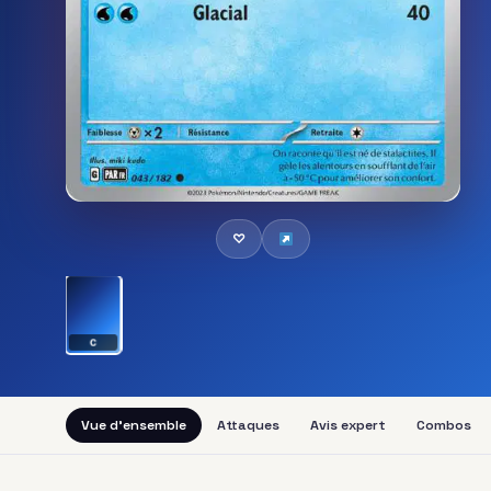
♡
C
Vue d'ensemble
Attaques
Avis expert
Combos