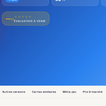
★
★
★
★
★
—
/10
ÉVALUATION À VENIR
Autres versions
Cartes similaires
Méta-jeu
Prix & marché