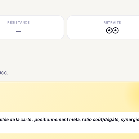
RÉSISTANCE
RETRAITE
—
●
●
 JCC.
aillée de la carte : positionnement méta, ratio coût/dégâts, synergi