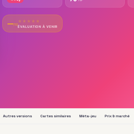
★
★
★
★
★
—
/10
ÉVALUATION À VENIR
Autres versions
Cartes similaires
Méta-jeu
Prix & marché