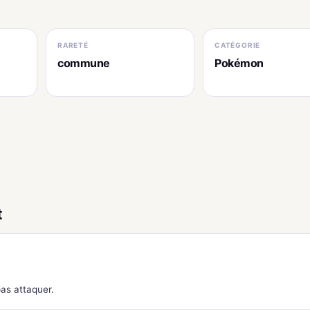
RARETÉ
CATÉGORIE
commune
Pokémon
t
as attaquer.