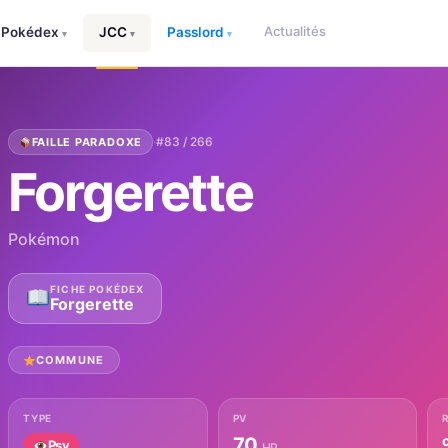
Actualités
Pokédex
JCC
Passlord
▾
▾
▾
·
#83 / 266
FAILLE PARADOXE
Forgerette
Pokémon
FICHE POKÉDEX
Forgerette
COMMUNE
TYPE
PV
70
Psy
HP