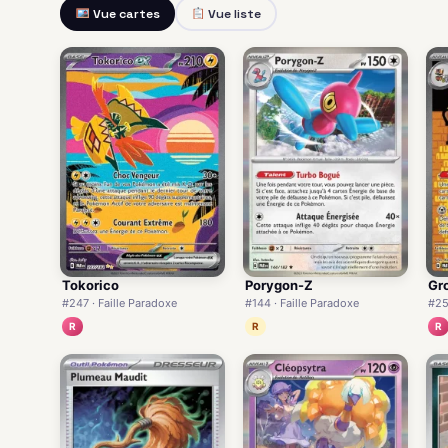
Vue cartes
Vue liste
Tokorico
Porygon-Z
Gr
#247 · Faille Paradoxe
#144 · Faille Paradoxe
#25
R
R
R