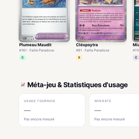
Plumeau Maudit
Cléopsytra
Mi
#161 · Faille Paradoxe
#81 · Faille Paradoxe
#116
C
R
C
Méta-jeu & Statistiques d'usage
USAGE TOURNOIS
WIN RATE
—
—
Pas encore mesuré
Pas encore mesuré