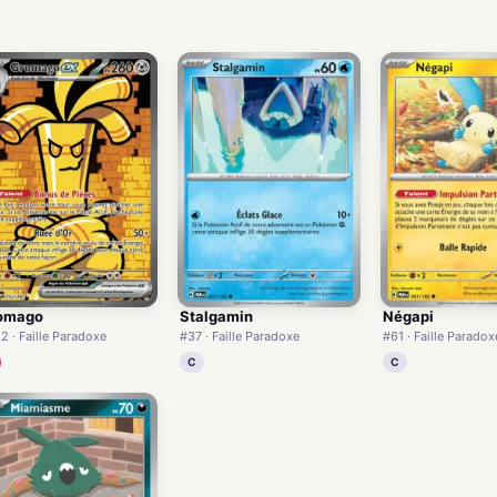
omago
Stalgamin
Négapi
2 · Faille Paradoxe
#37 · Faille Paradoxe
#61 · Faille Paradox
C
C