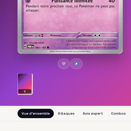
♡
C
Vue d'ensemble
Attaques
Avis expert
Combos