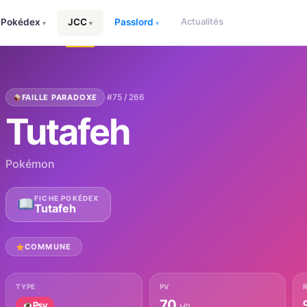
Actualités
Pokédex
JCC
Passlord
▾
▾
▾
·
#75 / 266
FAILLE PARADOXE
Tutafeh
Pokémon
FICHE POKÉDEX
Tutafeh
COMMUNE
TYPE
PV
70
Psy
HP