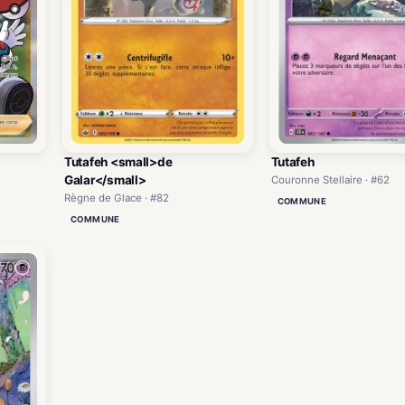
Tutafeh <small>de
Tutafeh
Galar</small>
Couronne Stellaire · #62
Règne de Glace · #82
COMMUNE
COMMUNE