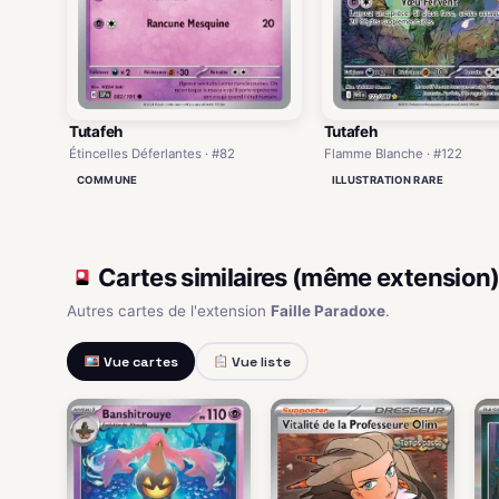
Tutafeh
Tutafeh
Flamme Blanche · #122
Étincelles Déferlantes · #82
ILLUSTRATION RARE
COMMUNE
Cartes similaires (même extension
Autres cartes de l'extension
Faille Paradoxe
.
Vue cartes
Vue liste