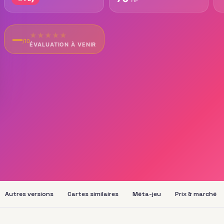
★
★
★
★
★
—
/10
ÉVALUATION À VENIR
Autres versions
Cartes similaires
Méta-jeu
Prix & marché