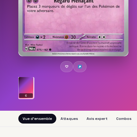
♡
C
Vue d'ensemble
Attaques
Avis expert
Combos