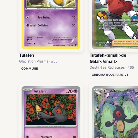
Tutafeh
Tutafeh <small>de
Galar</small>
Glaciation Plasma · #55
Destinées Radieuses · #65
COMMUNE
CHROMATIQUE RARE V1