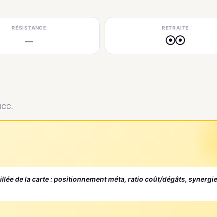
RÉSISTANCE
RETRAITE
—
●
●
 JCC.
aillée de la carte : positionnement méta, ratio coût/dégâts, synergi