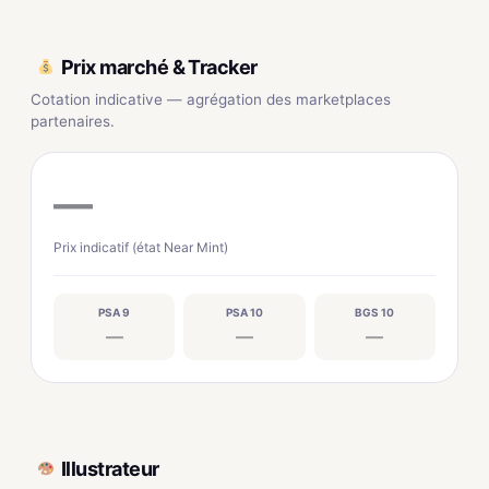
Prix marché & Tracker
Cotation indicative — agrégation des marketplaces
partenaires.
—
Prix indicatif (état Near Mint)
PSA 9
PSA 10
BGS 10
—
—
—
Illustrateur