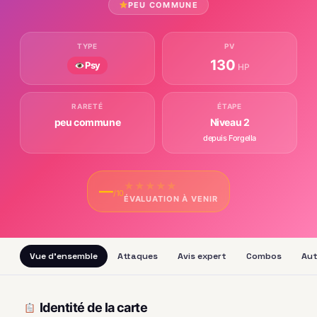
PEU COMMUNE
TYPE
PV
130
Psy
HP
RARETÉ
ÉTAPE
peu commune
Niveau 2
depuis Forgella
★
★
★
★
★
—
/10
ÉVALUATION À VENIR
Vue d'ensemble
Attaques
Avis expert
Combos
Aut
Identité de la carte