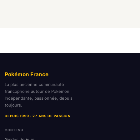
Pokémon France
La plus ancienne communauté
francophone autour de Pokémon.
Indépendante, passionnée, depuis
toujours.
DEPUIS 1999 · 27 ANS DE PASSION
CONTENU
Guides de jeux