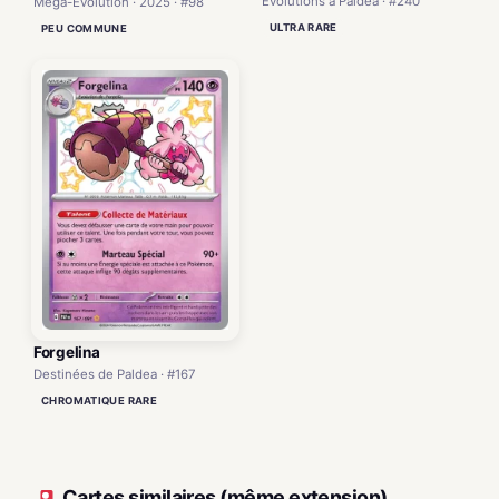
Évolutions à Paldea · #240
Méga-Évolution · 2025 · #98
ULTRA RARE
PEU COMMUNE
Forgelina
Destinées de Paldea · #167
CHROMATIQUE RARE
Cartes similaires (même extension)