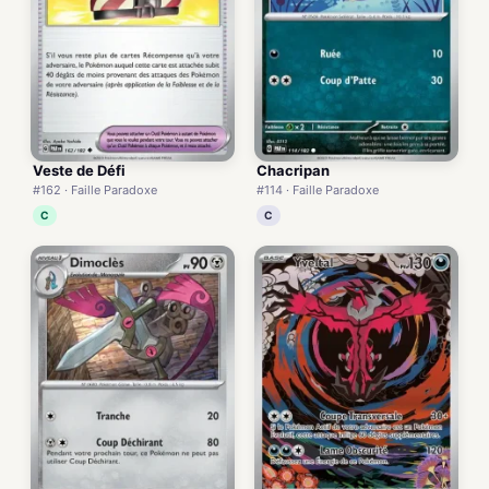
Veste de Défi
Chacripan
#162 · Faille Paradoxe
#114 · Faille Paradoxe
C
C