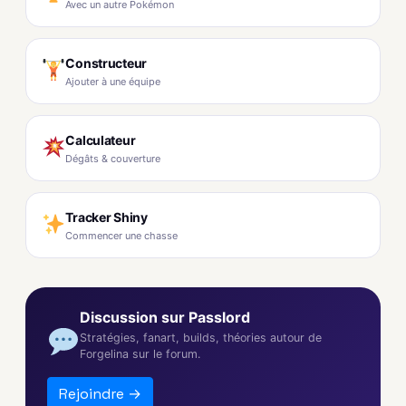
Avec un autre Pokémon
Constructeur
Ajouter à une équipe
Calculateur
Dégâts & couverture
Tracker Shiny
Commencer une chasse
Discussion sur Passlord
Stratégies, fanart, builds, théories autour de
Forgelina sur le forum.
Rejoindre →