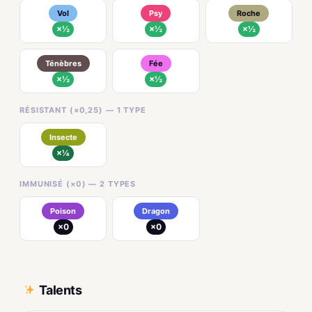
Vol
Psy
Roche
×½
×½
×½
Ténèbres
Fée
×½
×½
RÉSISTANT (×0,25) — 1 TYPE
Insecte
×¼
IMMUNISÉ (×0) — 2 TYPES
Poison
Dragon
×0
×0
Talents