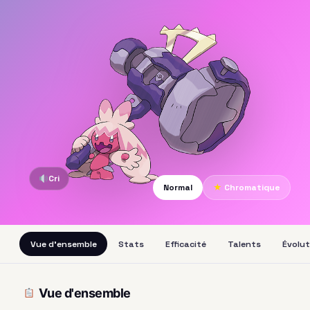
Cri
Normal
★
Chromatique
Vue d'ensemble
Stats
Efficacité
Talents
Évolut
Vue d'ensemble