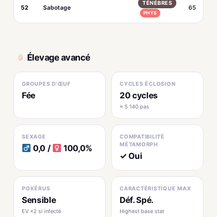
TÉNÈBRES
52
Sabotage
65
PHYS
Élevage avancé
GROUPES D'ŒUF
CYCLES ÉCLOSION
Fée
20 cycles
≈ 5 140 pas
SEXAGE
COMPATIBILITÉ
MÉTAMORPH
0,0 /
100,0%
✓ Oui
POKÉRUS
CARACTÉRISTIQUE MAX
Sensible
Déf. Spé.
EV ×2 si infecté
Highest base stat