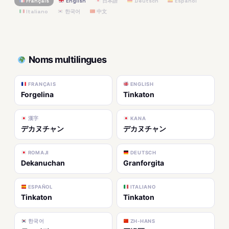
Français
English
日本語
Deutsch
Español
Italiano
한국어
中文
Noms multilingues
FRANÇAIS
ENGLISH
Forgelina
Tinkaton
漢字
KANA
デカヌチャン
デカヌチャン
ROMAJI
DEUTSCH
Dekanuchan
Granforgita
ESPAÑOL
ITALIANO
Tinkaton
Tinkaton
한국어
ZH-HANS