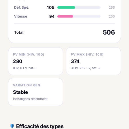
105
Déf. Spé.
255
94
Vitesse
255
506
Total
PV MIN (NIV. 100)
PV MAX (NIV. 100)
280
374
0 IV, 0 EV, nat. -
31 IV, 252 EV, nat. +
VARIATION GEN
Stable
Inchangées récemment
Efficacité des types