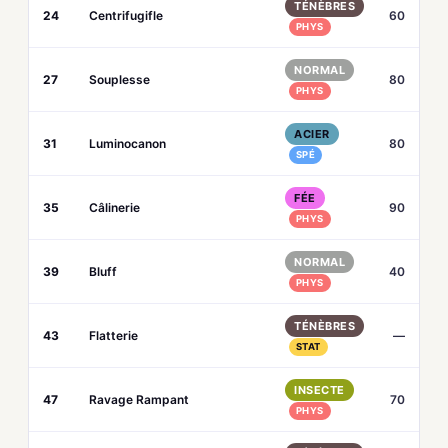
TÉNÈBRES
24
Centrifugifle
60
PHYS
NORMAL
27
Souplesse
80
PHYS
ACIER
31
Luminocanon
80
SPÉ
FÉE
35
Câlinerie
90
PHYS
NORMAL
39
Bluff
40
PHYS
TÉNÈBRES
43
Flatterie
—
STAT
INSECTE
47
Ravage Rampant
70
PHYS