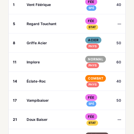
FÉE
1
Vent Féérique
40
SPÉ
FÉE
5
Regard Touchant
—
STAT
ACIER
8
Griffe Acier
50
PHYS
NORMAL
11
Implore
60
PHYS
COMBAT
14
Éclate-Roc
40
PHYS
FÉE
17
Vampibaiser
50
SPÉ
FÉE
21
Doux Baiser
—
STAT