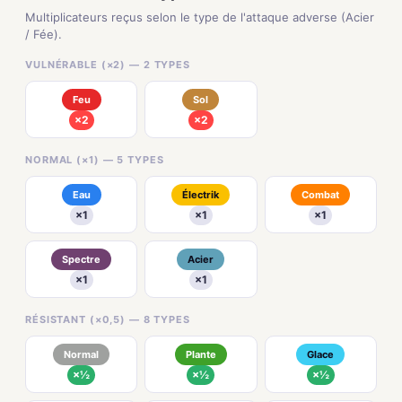
Multiplicateurs reçus selon le type de l'attaque adverse (Acier
/ Fée).
VULNÉRABLE (×2) — 2 TYPES
Feu
Sol
×2
×2
NORMAL (×1) — 5 TYPES
Eau
Électrik
Combat
×1
×1
×1
Spectre
Acier
×1
×1
RÉSISTANT (×0,5) — 8 TYPES
Normal
Plante
Glace
×½
×½
×½