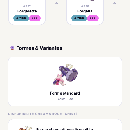
→
→
#957
#958
Forgerette
Forgella
ACIER
FÉE
ACIER
FÉE
Formes & Variantes
Forme standard
Acier · Fée
DISPONIBILITÉ CHROMATIQUE (SHINY)
Forme chromatique disponible