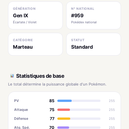
GÉNÉRATION
N° NATIONAL
Gen IX
#959
Écarlate / Violet
Pokédex national
CATÉGORIE
STATUT
Marteau
Standard
Statistiques de base
Le total détermine la puissance globale d'un Pokémon.
85
PV
255
75
Attaque
255
77
Défense
255
70
Atq. Spé.
255