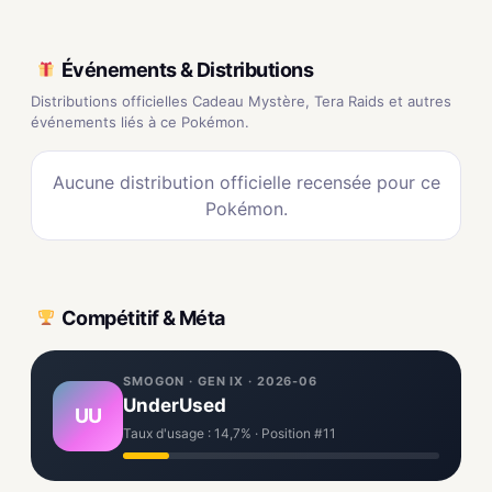
Événements & Distributions
Distributions officielles Cadeau Mystère, Tera Raids et autres
événements liés à ce Pokémon.
Aucune distribution officielle recensée pour ce
Pokémon.
Compétitif & Méta
SMOGON · GEN IX · 2026-06
UnderUsed
UU
Taux d'usage : 14,7% · Position #11