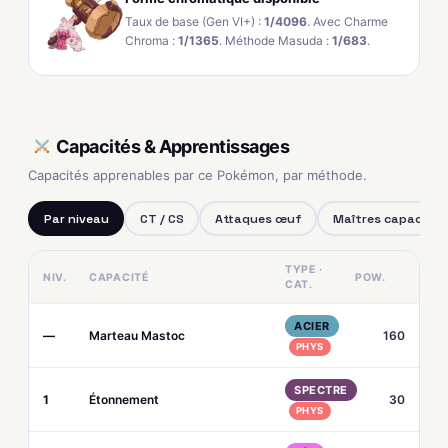
Taux de base (Gen VI+) :
1/4096
. Avec Charme
Chroma :
1/1365
. Méthode Masuda :
1/683
.
Capacités & Apprentissages
Capacités apprenables par ce Pokémon, par méthode.
Par niveau
CT / CS
Attaques œuf
Maîtres capacités
TYPE ·
NIV.
CAPACITÉ
POW.
CAT.
ACIER
—
Marteau Mastoc
160
PHYS
SPECTRE
1
Étonnement
30
PHYS