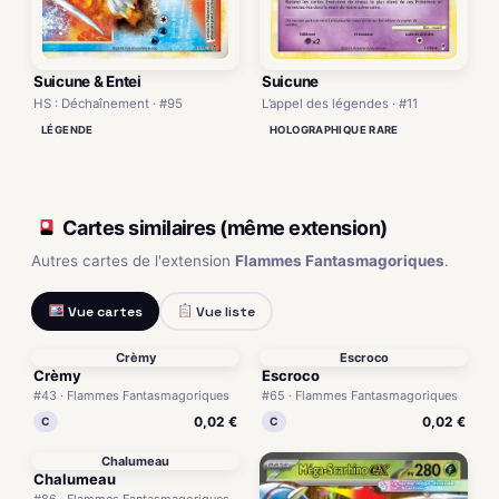
Suicune & Entei
Suicune
HS : Déchaînement · #95
L’appel des légendes · #11
LÉGENDE
HOLOGRAPHIQUE RARE
Cartes similaires (même extension)
Autres cartes de l'extension
Flammes Fantasmagoriques
.
Vue cartes
Vue liste
Crèmy
Escroco
Crèmy
Escroco
#43 · Flammes Fantasmagoriques
#65 · Flammes Fantasmagoriques
0,02 €
0,02 €
C
C
Chalumeau
Chalumeau