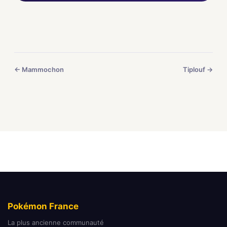
← Mammochon
Tiplouf →
Pokémon France
La plus ancienne communauté