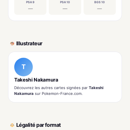
PSA 9
PSA 10
BGS 10
—
—
—
Illustrateur
T
Takeshi Nakamura
Découvrez les autres cartes signées par
Takeshi
Nakamura
sur Pokemon-France.com.
Légalité par format