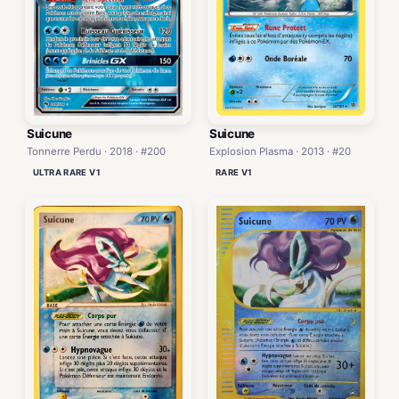
Suicune
Suicune
Tonnerre Perdu · 2018 · #200
Explosion Plasma · 2013 · #20
ULTRA RARE V1
RARE V1