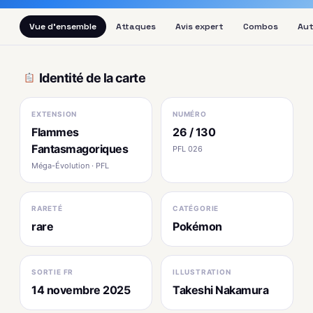
Vue d'ensemble
Attaques
Avis expert
Combos
Aut
Identité de la carte
EXTENSION
NUMÉRO
Flammes
26 / 130
Fantasmagoriques
PFL 026
Méga-Évolution · PFL
RARETÉ
CATÉGORIE
rare
Pokémon
SORTIE FR
ILLUSTRATION
14 novembre 2025
Takeshi Nakamura