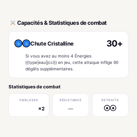
Capacités & Statistiques de combat
30+
Chute Cristalline
Si vous avez au moins 4 Énergies
{{type|eau|jcci}} en jeu, cette attaque inflige 90
dégâts supplémentaires.
Statistiques de combat
FAIBLESSE
RÉSISTANCE
RETRAITE
×2
—
●
●
électrique