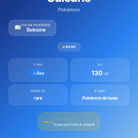
Pokémon
FICHE POKÉDEX
Suicune
RARE
TYPE
PV
130
Eau
HP
RARETÉ
ÉTAPE
rare
Pokémon de base
★
★
★
★
★
—
/10
ÉVALUATION À VENIR