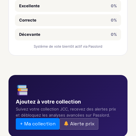
Excellente
0%
Correcte
0%
Décevante
0%
Système de vote bientôt actif via Passlord
Ajoutez à votre collection
Suivez votre collection JCC, recevez des alertes prix
et débloquez les analyses avancées sur Passlord.
+ Ma collection
Alerte prix