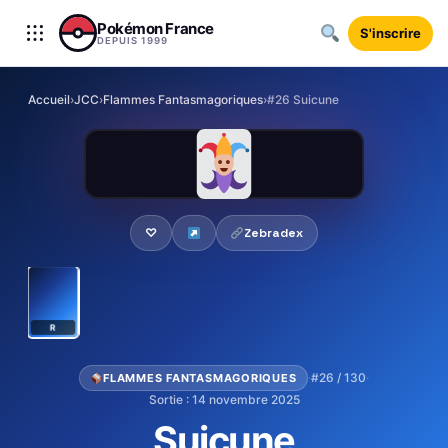
Aller au contenu
Pokémon France
S'inscrire
DEPUIS 1999
Accueil
›
JCC
›
Flammes Fantasmagoriques
›
#26 Suicune
♡
Zebradex
R
·
#26 / 130
·
FLAMMES FANTASMAGORIQUES
Sortie : 14 novembre 2025
Suicune