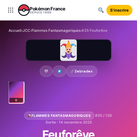
Aller au contenu
Pokémon France
S'inscrire
DEPUIS 1999
Accueil
›
JCC
›
Flammes Fantasmagoriques
›
#35 Feuforêve
♡
Zebradex
C
·
#35 / 130
·
FLAMMES FANTASMAGORIQUES
Sortie : 14 novembre 2025
Feuforêve