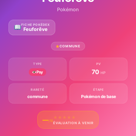
Pokémon
FICHE POKÉDEX
Feuforêve
COMMUNE
TYPE
PV
70
Psy
HP
RARETÉ
ÉTAPE
commune
Pokémon de base
★
★
★
★
★
—
/10
ÉVALUATION À VENIR