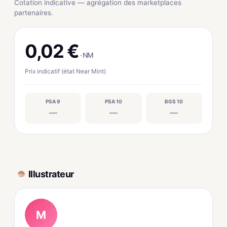
Cotation indicative — agrégation des marketplaces
partenaires.
0,02 €
· NM
Prix indicatif (état Near Mint)
PSA 9
PSA 10
BGS 10
—
—
—
Illustrateur
M