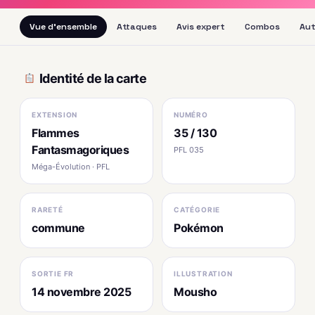
Vue d'ensemble
Attaques
Avis expert
Combos
Aut
Identité de la carte
EXTENSION
NUMÉRO
Flammes
35 / 130
Fantasmagoriques
PFL 035
Méga-Évolution · PFL
RARETÉ
CATÉGORIE
commune
Pokémon
SORTIE FR
ILLUSTRATION
14 novembre 2025
Mousho