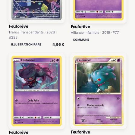
Feuforêve
Feuforêve
Héros Transcendants · 2026 ·
Alliance Infaillible · 2019 · #77
#233
COMMUNE
4,96 €
ILLUSTRATION RARE
Feuforêve
Feuforêve