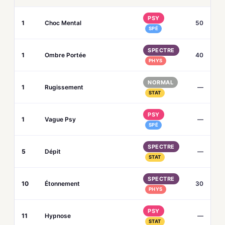
PSY
1
Choc Mental
50
SPÉ
SPECTRE
1
Ombre Portée
40
PHYS
NORMAL
1
Rugissement
—
STAT
PSY
1
Vague Psy
—
SPÉ
SPECTRE
5
Dépit
—
STAT
SPECTRE
10
Étonnement
30
PHYS
PSY
11
Hypnose
—
STAT