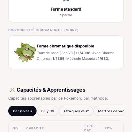
Forme standard
Spectre
DISPONIBILITÉ CHROMATIQUE (SHINY)
Forme chromatique disponible
Taux de base (Gen VI+) :
1/4096
. Avec Charme
Chroma :
1/1365
. Méthode Masuda :
1/683
.
Capacités & Apprentissages
Capacités apprenables par ce Pokémon, par méthode.
Par niveau
CT / CS
Attaques œuf
Maîtres capacités
TYPE ·
NIV.
CAPACITÉ
POW.
CAT.