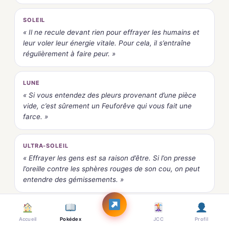
SOLEIL
« Il ne recule devant rien pour effrayer les humains et
leur voler leur énergie vitale. Pour cela, il s’entraîne
régulièrement à faire peur. »
LUNE
« Si vous entendez des pleurs provenant d’une pièce
vide, c’est sûrement un Feuforêve qui vous fait une
farce. »
ULTRA-SOLEIL
« Effrayer les gens est sa raison d’être. Si l’on presse
l’oreille contre les sphères rouges de son cou, on peut
entendre des gémissements. »
ULTRA-LUNE
Accueil
Pokédex
JCC
Profil
« Il adore faire peur aux humains en imitant leurs