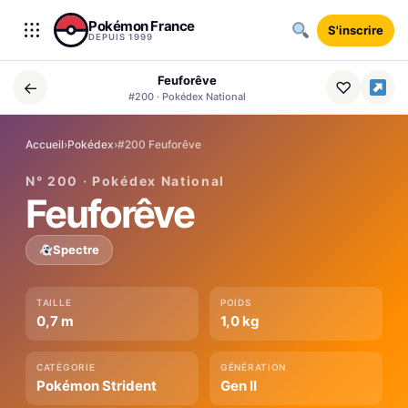
Aller au contenu
Pokémon France
S'inscrire
DEPUIS 1999
Feuforêve
←
♡
#200 · Pokédex National
Accueil
›
Pokédex
›
#200 Feuforêve
N° 200 · Pokédex National
Feuforêve
Spectre
TAILLE
POIDS
0,7 m
1,0 kg
CATÉGORIE
GÉNÉRATION
Pokémon Strident
Gen II