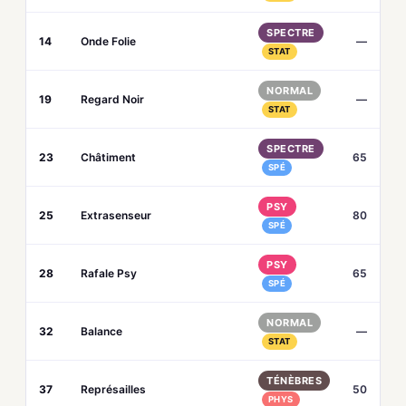
SPECTRE
14
Onde Folie
—
STAT
NORMAL
19
Regard Noir
—
STAT
SPECTRE
23
Châtiment
65
SPÉ
PSY
25
Extrasenseur
80
SPÉ
PSY
28
Rafale Psy
65
SPÉ
NORMAL
32
Balance
—
STAT
TÉNÈBRES
37
Représailles
50
PHYS