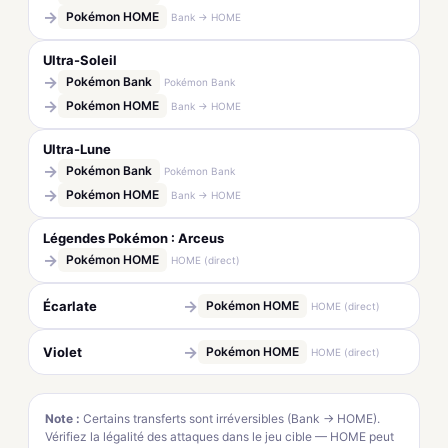
→
Pokémon HOME
Bank → HOME
Ultra-Soleil
→
Pokémon Bank
Pokémon Bank
→
Pokémon HOME
Bank → HOME
Ultra-Lune
→
Pokémon Bank
Pokémon Bank
→
Pokémon HOME
Bank → HOME
Légendes Pokémon : Arceus
→
Pokémon HOME
HOME (direct)
→
Écarlate
Pokémon HOME
HOME (direct)
→
Violet
Pokémon HOME
HOME (direct)
Note :
Certains transferts sont irréversibles (Bank → HOME).
Vérifiez la légalité des attaques dans le jeu cible — HOME peut