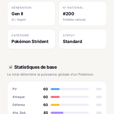
GÉNÉRATION
N° NATIONAL
Gen II
#200
Or / Argent
Pokédex national
CATÉGORIE
STATUT
Pokémon Strident
Standard
Statistiques de base
Le total détermine la puissance globale d'un Pokémon.
60
PV
255
60
Attaque
255
60
Défense
255
85
Atq. Spé.
255