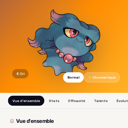
Cri
Normal
★
Chromatique
Vue d'ensemble
Stats
Efficacité
Talents
Évolut
Vue d'ensemble