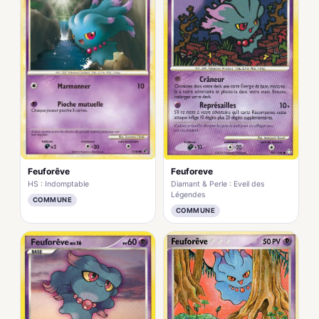
Feuforêve
Feuforeve
HS : Indomptable
Diamant & Perle : Eveil des
Légendes
COMMUNE
COMMUNE