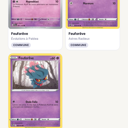
Feuforêve
Feuforêve
Évolutions à Paldea
Astres Radieux
COMMUNE
COMMUNE