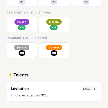
×1
×1
×1
RÉSISTANT (×0,5) — 2 TYPES
Poison
Insecte
×½
×½
IMMUNISÉ (×0) — 2 TYPES
Normal
Combat
×0
×0
Talents
Lévitation
TALENT 1
Ignore les attaques SOL.