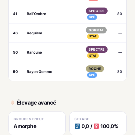
SPECTRE
41
Ball’Ombre
80
SPÉ
NORMAL
46
Requiem
—
STAT
SPECTRE
50
Rancune
—
STAT
ROCHE
50
Rayon Gemme
80
SPÉ
Élevage avancé
GROUPES D'ŒUF
SEXAGE
Amorphe
0,0 /
100,0%