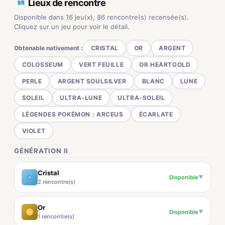
Lieux de rencontre
Disponible dans 16 jeu(x), 86 rencontre(s) recensée(s).
Cliquez sur un jeu pour voir le détail.
Obtenable nativement :
CRISTAL
OR
ARGENT
COLOSSEUM
VERT FEUILLE
OR HEARTGOLD
PERLE
ARGENT SOULSILVER
BLANC
LUNE
SOLEIL
ULTRA-LUNE
ULTRA-SOLEIL
LÉGENDES POKÉMON : ARCEUS
ÉCARLATE
VIOLET
GÉNÉRATION II
Cristal
Disponible
▼
2 rencontre(s)
Or
Disponible
▼
1 rencontre(s)