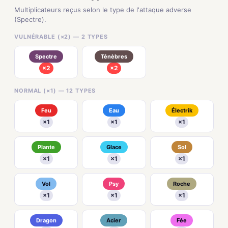
Multiplicateurs reçus selon le type de l'attaque adverse
(Spectre).
VULNÉRABLE (×2) — 2 TYPES
Spectre
Ténèbres
×2
×2
NORMAL (×1) — 12 TYPES
Feu
Eau
Électrik
×1
×1
×1
Plante
Glace
Sol
×1
×1
×1
Vol
Psy
Roche
×1
×1
×1
Dragon
Acier
Fée