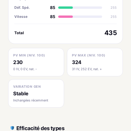
85
Déf. Spé.
255
85
Vitesse
255
435
Total
PV MIN (NIV. 100)
PV MAX (NIV. 100)
230
324
0 IV, 0 EV, nat. -
31 IV, 252 EV, nat. +
VARIATION GEN
Stable
Inchangées récemment
Efficacité des types