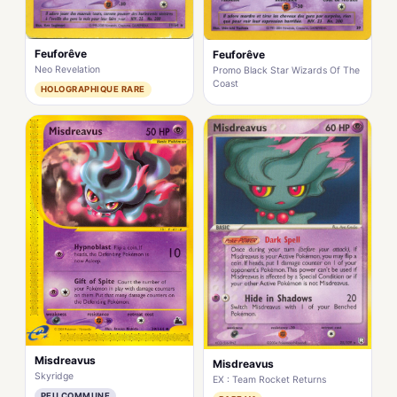
Feuforêve
Feuforêve
Neo Revelation
Promo Black Star Wizards Of The
Coast
HOLOGRAPHIQUE RARE
Misdreavus
Misdreavus
Skyridge
EX : Team Rocket Returns
PEU COMMUNE