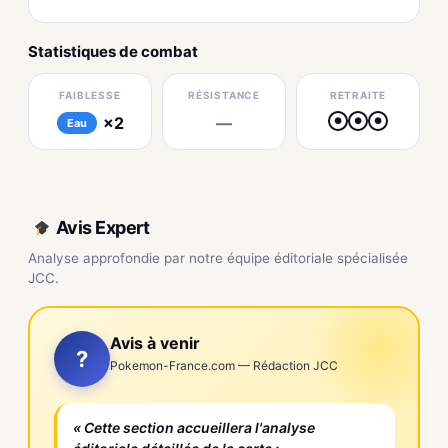
Statistiques de combat
FAIBLESSE
RÉSISTANCE
RETRAITE
×2
—
●
●
●
Eau
Avis Expert
Analyse approfondie par notre équipe éditoriale spécialisée
JCC.
Avis à venir
?
Pokemon-France.com — Rédaction JCC
« Cette section accueillera l'analyse