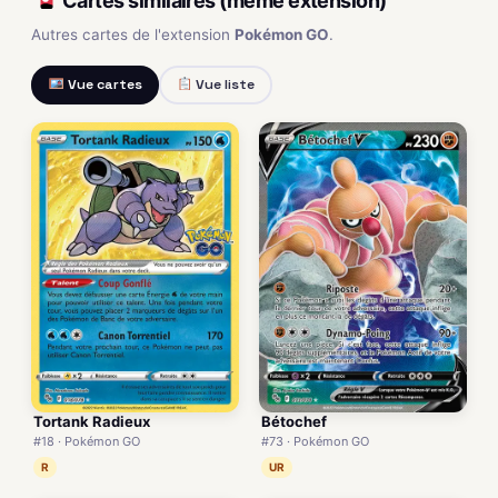
Cartes similaires (même extension)
Autres cartes de l'extension
Pokémon GO
.
Vue cartes
Vue liste
Tortank Radieux
Bétochef
#18 · Pokémon GO
#73 · Pokémon GO
R
UR