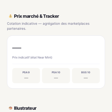
Prix marché & Tracker
Cotation indicative — agrégation des marketplaces
partenaires.
—
Prix indicatif (état Near Mint)
PSA 9
PSA 10
BGS 10
—
—
—
Illustrateur