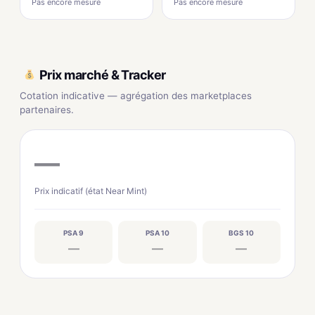
Pas encore mesuré
Pas encore mesuré
Prix marché & Tracker
Cotation indicative — agrégation des marketplaces
partenaires.
—
Prix indicatif (état Near Mint)
PSA 9
PSA 10
BGS 10
—
—
—