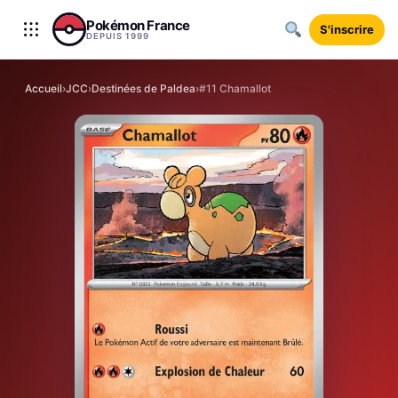
Aller au contenu
Pokémon France
S'inscrire
DEPUIS 1999
Accueil
›
JCC
›
Destinées de Paldea
›
#11 Chamallot