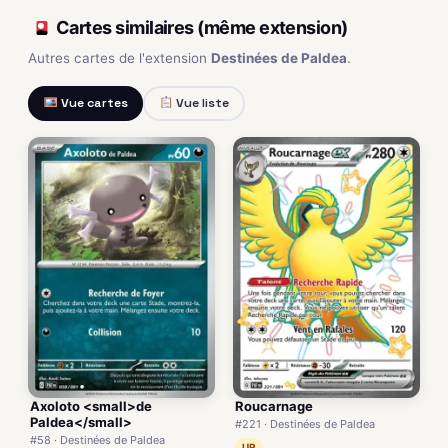
Cartes similaires (même extension)
Autres cartes de l'extension
Destinées de Paldea
.
Vue cartes
Vue liste
Axoloto <small>de
Roucarnage
Paldea</small>
#221 · Destinées de Paldea
#58 · Destinées de Paldea
UR