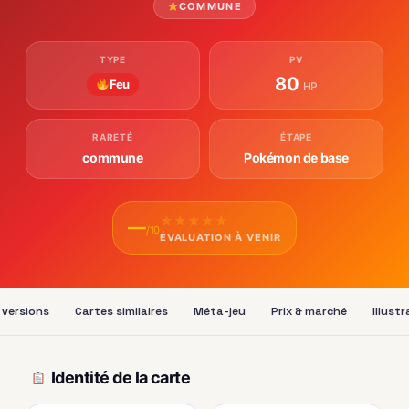
COMMUNE
TYPE
PV
80
Feu
HP
RARETÉ
ÉTAPE
commune
Pokémon de base
★
★
★
★
★
—
/10
ÉVALUATION À VENIR
 versions
Cartes similaires
Méta-jeu
Prix & marché
Illust
Identité de la carte