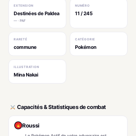
EXTENSION
NUMÉRO
Destinées de Paldea
11 / 245
— · PAF
RARETÉ
CATÉGORIE
commune
Pokémon
ILLUSTRATION
Mina Nakai
Capacités & Statistiques de combat
Roussi
Le Pokémon Actif de votre adversaire est