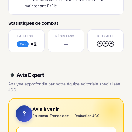
maintenant Brûlé.
Statistiques de combat
FAIBLESSE
RÉSISTANCE
RETRAITE
×2
—
●
●
●
Eau
Avis Expert
Analyse approfondie par notre équipe éditoriale spécialisée
JCC.
Avis à venir
?
Pokemon-France.com — Rédaction JCC