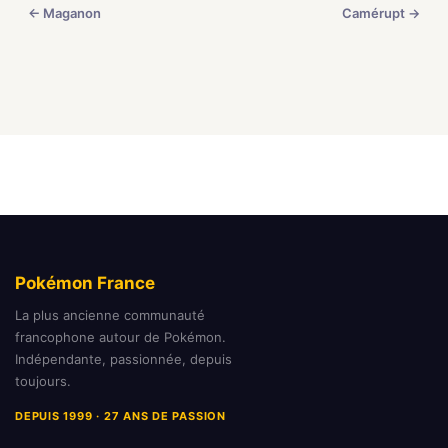
← Maganon
Camérupt →
Pokémon France
La plus ancienne communauté
francophone autour de Pokémon.
Indépendante, passionnée, depuis
toujours.
DEPUIS 1999 · 27 ANS DE PASSION