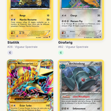
Statitik
Girafarig
#26 · Vigueur Spectrale
#82 · Vigueur Spectrale
C
C