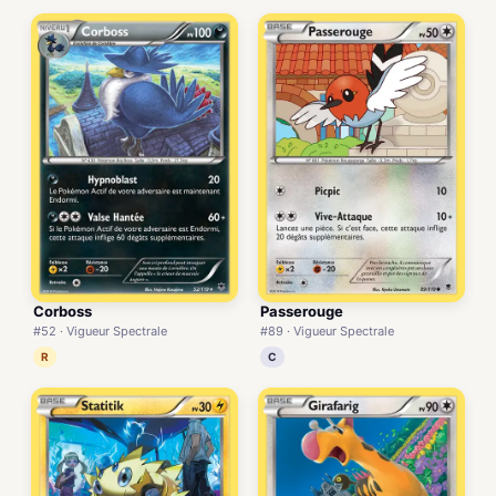
Corboss
Passerouge
#52 · Vigueur Spectrale
#89 · Vigueur Spectrale
R
C