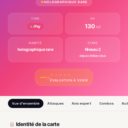
HOLOGRAPHIQUE RARE
TYPE
PV
130
Psy
HP
RARETÉ
ÉTAPE
holographique rare
Niveau 2
depuis Mélancolux
★
★
★
★
★
—
/10
ÉVALUATION À VENIR
Vue d'ensemble
Attaques
Avis expert
Combos
Aut
Identité de la carte