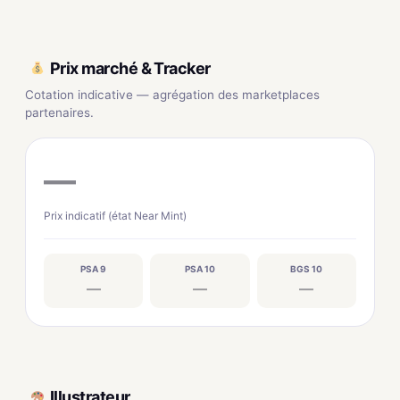
Prix marché & Tracker
Cotation indicative — agrégation des marketplaces
partenaires.
—
Prix indicatif (état Near Mint)
PSA 9
PSA 10
BGS 10
—
—
—
Illustrateur