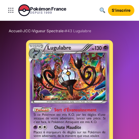
Aller au contenu
Pokémon France
S'inscrire
DEPUIS 1999
Accueil
›
JCC
›
Vigueur Spectrale
›
#43 Lugulabre