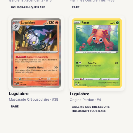
Gardiens Ascendants · #13
Flammes Obsidiennes · #38
HOLOGRAPHIQUE RARE
RARE
Lugulabre
Lugulabre
Mascarade Crépusculaire · #38
Origine Perdue · #4
RARE
GALERIE DES DRESSEURS
HOLOGRAPHIQUE RARE