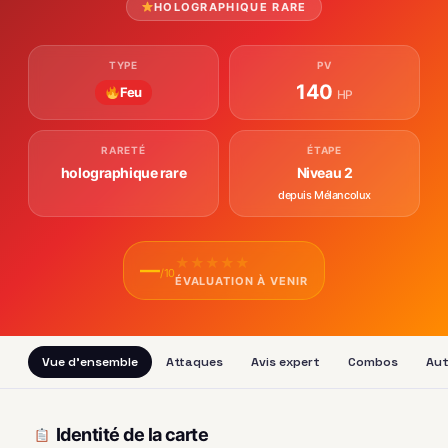
HOLOGRAPHIQUE RARE
TYPE
PV
140
Feu
HP
RARETÉ
ÉTAPE
holographique rare
Niveau 2
depuis Mélancolux
★
★
★
★
★
—
/10
ÉVALUATION À VENIR
Vue d'ensemble
Attaques
Avis expert
Combos
Aut
Identité de la carte