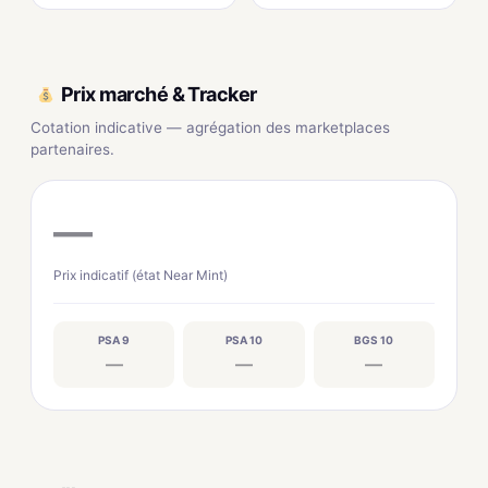
Prix marché & Tracker
Cotation indicative — agrégation des marketplaces
partenaires.
—
Prix indicatif (état Near Mint)
PSA 9
PSA 10
BGS 10
—
—
—