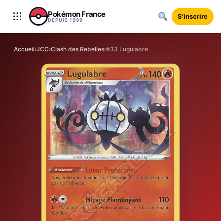
Aller au contenu
Pokémon France
S'inscrire
DEPUIS 1999
Accueil
›
JCC
›
Clash des Rebelles
›
#33 Lugulabre