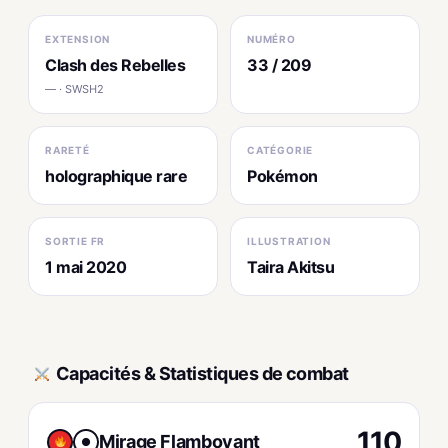
EXTENSION
NUMÉRO
Clash des Rebelles
33 / 209
— · SWSH2
RARETÉ
CATÉGORIE
holographique rare
Pokémon
SORTIE FR
ILLUSTRATION
1 mai 2020
Taira Akitsu
Capacités & Statistiques de combat
110
Mirage Flamboyant
●