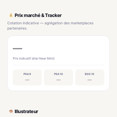
Prix marché & Tracker
Cotation indicative — agrégation des marketplaces
partenaires.
—
Prix indicatif (état Near Mint)
PSA 9
PSA 10
BGS 10
—
—
—
Illustrateur