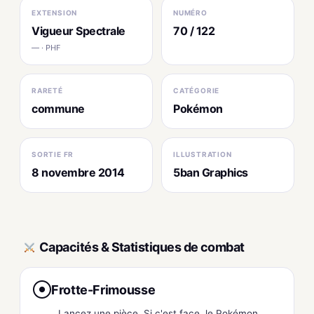
EXTENSION
NUMÉRO
Vigueur Spectrale
70 / 122
— · PHF
RARETÉ
CATÉGORIE
commune
Pokémon
SORTIE FR
ILLUSTRATION
8 novembre 2014
5ban Graphics
Capacités & Statistiques de combat
Frotte-Frimousse
●
Lancez une pièce. Si c'est face, le Pokémon