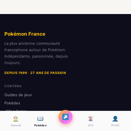
Pokémon France
La plus ancienne communauté
francophone autour de Pokémon.
Indépendante, passionnée, depuis
toujours.
DEPUIS 1999 · 27 ANS DE PASSION
CONTENU
Guides de jeux
Pokédex
JCC / Cartes
Animé
Accueil
Pokédex
JCC
Profil
Actualités