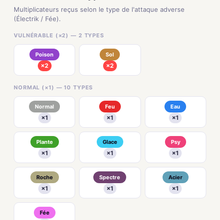
Multiplicateurs reçus selon le type de l'attaque adverse
(Électrik / Fée).
VULNÉRABLE (×2) — 2 TYPES
Poison
Sol
×2
×2
NORMAL (×1) — 10 TYPES
Normal
Feu
Eau
×1
×1
×1
Plante
Glace
Psy
×1
×1
×1
Roche
Spectre
Acier
×1
×1
×1
Fée