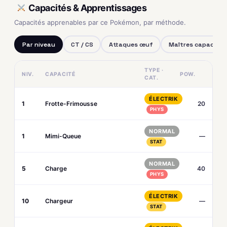
Capacités & Apprentissages
Capacités apprenables par ce Pokémon, par méthode.
Par niveau
CT / CS
Attaques œuf
Maîtres capacités
TYPE ·
NIV.
CAPACITÉ
POW.
CAT.
ÉLECTRIK
1
Frotte-Frimousse
20
PHYS
NORMAL
1
Mimi-Queue
—
STAT
NORMAL
5
Charge
40
PHYS
ÉLECTRIK
10
Chargeur
—
STAT