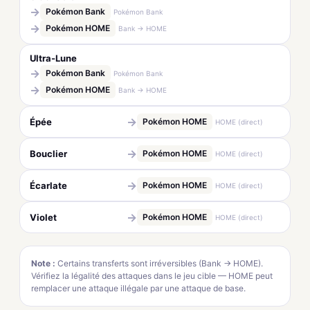
→
Pokémon Bank
Pokémon Bank
→
Pokémon HOME
Bank → HOME
Ultra-Lune
→
Pokémon Bank
Pokémon Bank
→
Pokémon HOME
Bank → HOME
→
Épée
Pokémon HOME
HOME (direct)
→
Bouclier
Pokémon HOME
HOME (direct)
→
Écarlate
Pokémon HOME
HOME (direct)
→
Violet
Pokémon HOME
HOME (direct)
Note :
Certains transferts sont irréversibles (Bank → HOME).
Vérifiez la légalité des attaques dans le jeu cible — HOME peut
remplacer une attaque illégale par une attaque de base.