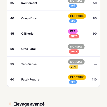
NORMAL
35
Ronflement
50
SPÉ
ÉLECTRIK
40
Coup d’Jus
80
SPÉ
FÉE
45
Câlinerie
90
PHYS
NORMAL
50
Croc Fatal
—
PHYS
NORMAL
55
Ten-Danse
—
STAT
ÉLECTRIK
60
Fatal-Foudre
110
SPÉ
Élevage avancé