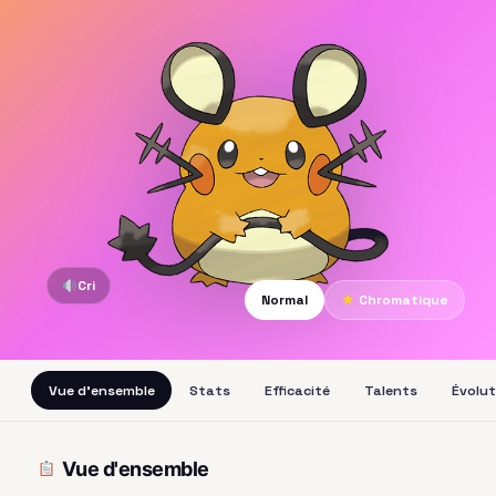
Cri
Normal
★
Chromatique
Vue d'ensemble
Stats
Efficacité
Talents
Évolut
Vue d'ensemble