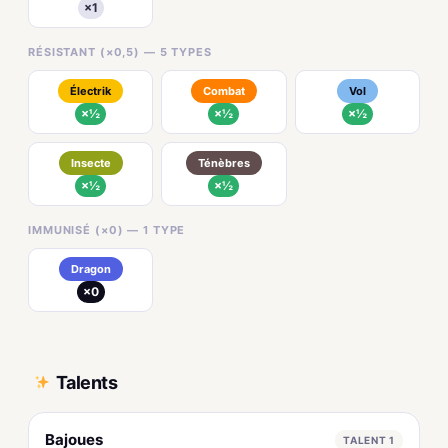
×1
RÉSISTANT (×0,5) — 5 TYPES
Électrik
Combat
Vol
×½
×½
×½
Insecte
Ténèbres
×½
×½
IMMUNISÉ (×0) — 1 TYPE
Dragon
×0
Talents
Bajoues
TALENT 1