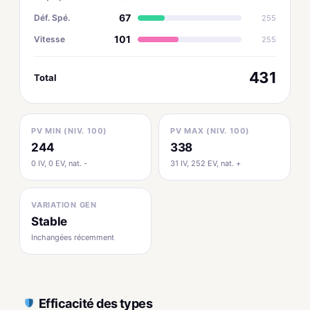
67
Déf. Spé.
255
101
Vitesse
255
431
Total
PV MIN (NIV. 100)
PV MAX (NIV. 100)
244
338
0 IV, 0 EV, nat. -
31 IV, 252 EV, nat. +
VARIATION GEN
Stable
Inchangées récemment
Efficacité des types