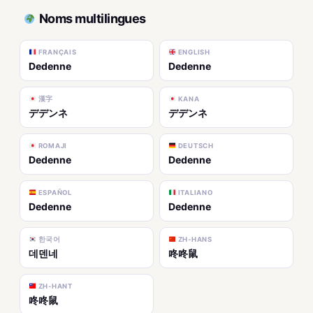
Noms multilingues
FRANÇAIS
ENGLISH
Dedenne
Dedenne
漢字
KANA
デデンネ
デデンネ
ROMAJI
DEUTSCH
Dedenne
Dedenne
ESPAÑOL
ITALIANO
Dedenne
Dedenne
한국어
ZH-HANS
데덴네
咚咚鼠
ZH-HANT
咚咚鼠