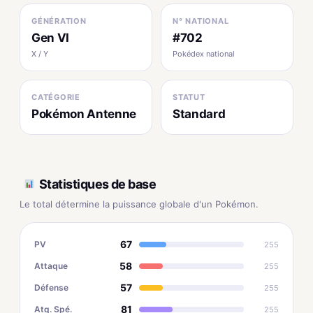
GÉNÉRATION
N° NATIONAL
Gen VI
#702
X / Y
Pokédex national
CATÉGORIE
STATUT
Pokémon Antenne
Standard
Statistiques de base
Le total détermine la puissance globale d'un Pokémon.
67
PV
255
58
Attaque
255
57
Défense
255
81
Atq. Spé.
255