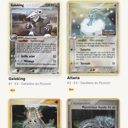
Altaria
Galeking
#2 · EX : Gardiens du Pouvoir
#1 · EX : Gardiens du Pouvoir
RH
RH