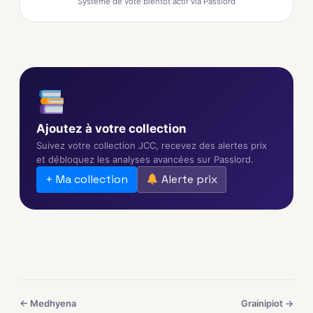
Système de vote bientôt actif via Passlord
Ajoutez à votre collection
Suivez votre collection JCC, recevez des alertes prix
et débloquez les analyses avancées sur Passlord.
+ Ma collection
Alerte prix
← Medhyena
Grainipiot →