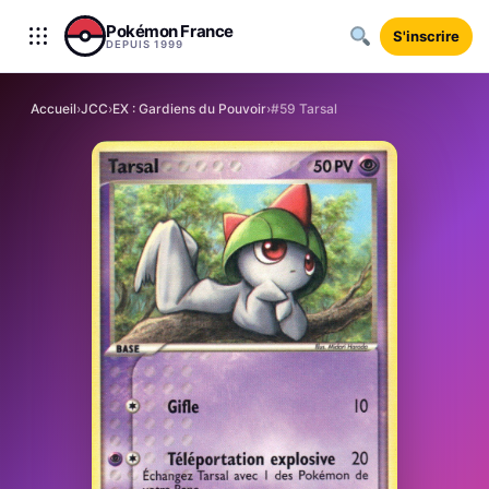
Aller au contenu
Pokémon France
S'inscrire
DEPUIS 1999
Accueil
›
JCC
›
EX : Gardiens du Pouvoir
›
#59 Tarsal