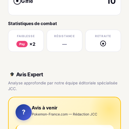
10
Gifle
●
Statistiques de combat
FAIBLESSE
RÉSISTANCE
RETRAITE
×2
—
●
Psy
Avis Expert
Analyse approfondie par notre équipe éditoriale spécialisée
JCC.
Avis à venir
?
Pokemon-France.com — Rédaction JCC