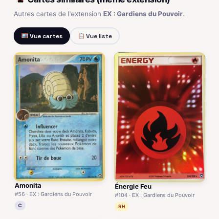
Autres cartes de l'extension
EX : Gardiens du Pouvoir
.
Vue cartes
Vue liste
Amonita
Énergie Feu
#56 · EX : Gardiens du Pouvoir
#104 · EX : Gardiens du Pouvoir
C
RH