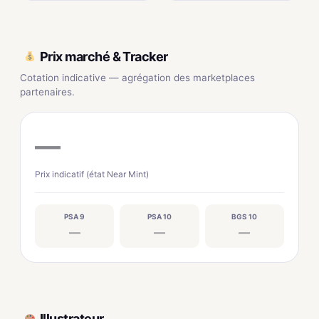
Prix marché & Tracker
Cotation indicative — agrégation des marketplaces
partenaires.
—
Prix indicatif (état Near Mint)
PSA 9
PSA 10
BGS 10
—
—
—
Illustrateur