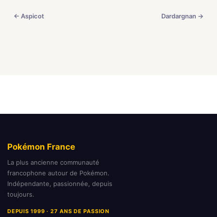
← Aspicot
Dardargnan →
Pokémon France
La plus ancienne communauté
francophone autour de Pokémon.
Indépendante, passionnée, depuis
toujours.
DEPUIS 1999 · 27 ANS DE PASSION