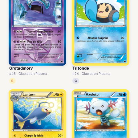
Grotadmorv
Tritonde
#46 · Glaciation Plasma
#24 · Glaciation Plasma
R
C