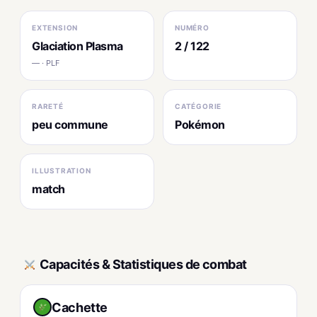
EXTENSION
NUMÉRO
Glaciation Plasma
2 / 122
— · PLF
RARETÉ
CATÉGORIE
peu commune
Pokémon
ILLUSTRATION
match
Capacités & Statistiques de combat
Cachette