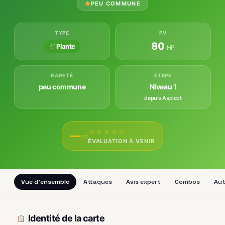
PEU COMMUNE
TYPE
PV
80
Plante
HP
RARETÉ
ÉTAPE
peu commune
Niveau 1
depuis Aspicot
★
★
★
★
★
—
/10
ÉVALUATION À VENIR
Vue d'ensemble
Attaques
Avis expert
Combos
Aut
Identité de la carte