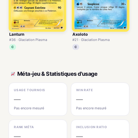
Lanturn
Axoloto
#36 · Glaciation Plasma
#21 · Glaciation Plasma
C
C
Méta-jeu & Statistiques d'usage
USAGE TOURNOIS
WIN RATE
—
—
Pas encore mesuré
Pas encore mesuré
RANK MÉTA
INCLUSION RATIO
—
—