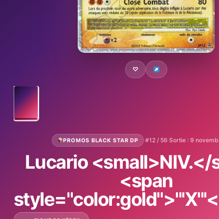
♡
·
#12 / 56
·
Sortie : 9 novem
PROMOS BLACK STAR DP
Lucario <small>NIV.</
<span
style="color:gold">'''X''