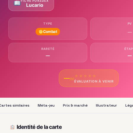
FICHE POKÉDEX
Lucario
TYPE
PV
Combat
—
RARETÉ
ÉTAP
—
—
★
★
★
★
★
—
/10
ÉVALUATION À VENIR
Cartes similaires
Méta-jeu
Prix & marché
Illustrateur
Léga
Identité de la carte