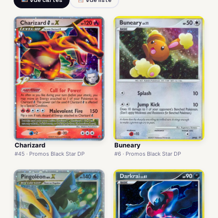
Charizard
Buneary
#45 · Promos Black Star DP
#6 · Promos Black Star DP