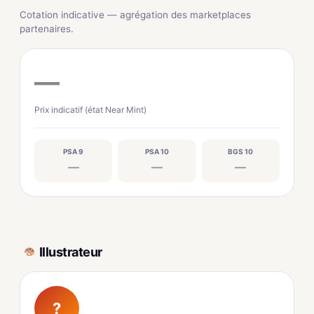
Cotation indicative — agrégation des marketplaces
partenaires.
—
Prix indicatif (état Near Mint)
PSA 9
PSA 10
BGS 10
—
—
—
Illustrateur
?