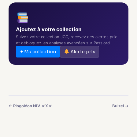
Ajoutez à votre collection
Suivez votre collection JCC, recevez des alertes prix
et débloquez les analyses avancées sur Passlord.
+ Ma collection
Alerte prix
← Pingoléon NIV. »’X »’
Buizel →