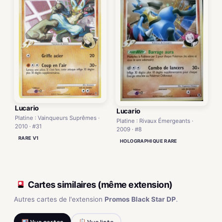
Lucario
Lucario
Platine : Vainqueurs Suprêmes ·
Platine : Rivaux Émergeants ·
2010 · #31
2009 · #8
RARE V1
HOLOGRAPHIQUE RARE
Cartes similaires (même extension)
Autres cartes de l'extension
Promos Black Star DP
.
Vue cartes
Vue liste