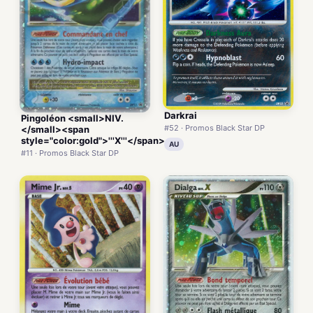
Darkrai
Pingoléon <small>NIV.
#52 · Promos Black Star DP
</small><span
style="color:gold">'''X'''</span>
AU
#11 · Promos Black Star DP