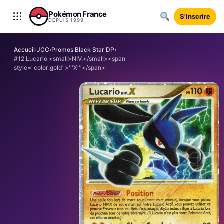
Aller au contenu
Pokémon France
S'inscrire
DEPUIS 1999
Accueil
›
JCC
›
Promos Black Star DP
›
#12 Lucario <small>NIV.</small><span
style="color:gold">'''X'''</span>