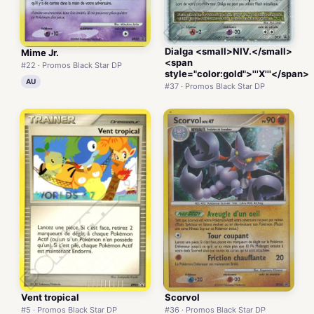
Dialga <small>NIV.</small>
Mime Jr.
<span
#22 · Promos Black Star DP
style="color:gold">'''X'''</span>
AU
#37 · Promos Black Star DP
Vent tropical
Scorvol
#5 · Promos Black Star DP
#36 · Promos Black Star DP