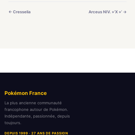
← Cresselia
Arceus NIV. »’X »’ →
Pokémon France
La plus ancienne communauté
francophone autour de Pokémon.
Indépendante, passionnée, depuis
toujours.
DEPUIS 1999 · 27 ANS DE PASSION