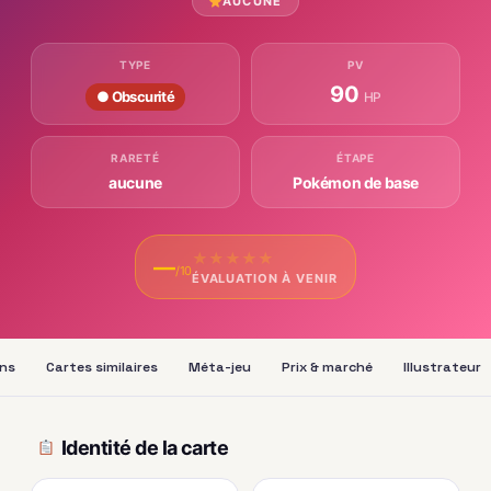
AUCUNE
TYPE
PV
90
● Obscurité
HP
RARETÉ
ÉTAPE
aucune
Pokémon de base
★
★
★
★
★
—
/10
ÉVALUATION À VENIR
ons
Cartes similaires
Méta-jeu
Prix & marché
Illustrateur
Identité de la carte