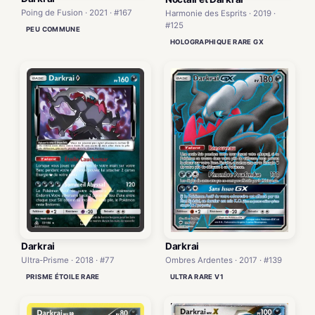
Poing de Fusion · 2021 · #167
Harmonie des Esprits · 2019 ·
#125
PEU COMMUNE
HOLOGRAPHIQUE RARE GX
Darkrai
Darkrai
Ombres Ardentes · 2017 · #139
Ultra-Prisme · 2018 · #77
ULTRA RARE V1
PRISME ÉTOILE RARE