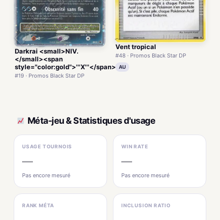
Vent tropical
Darkrai <small>NIV.
#48 · Promos Black Star DP
</small><span
style="color:gold">'''X'''</span>
AU
#19 · Promos Black Star DP
Méta-jeu & Statistiques d'usage
USAGE TOURNOIS
WIN RATE
—
—
Pas encore mesuré
Pas encore mesuré
RANK MÉTA
INCLUSION RATIO
—
—