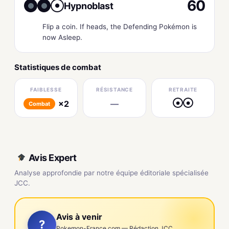
60
Hypnoblast
●
Flip a coin. If heads, the Defending Pokémon is
now Asleep.
Statistiques de combat
FAIBLESSE
RÉSISTANCE
RETRAITE
×2
—
●
●
Combat
Avis Expert
Analyse approfondie par notre équipe éditoriale spécialisée
JCC.
Avis à venir
?
Pokemon-France.com — Rédaction JCC