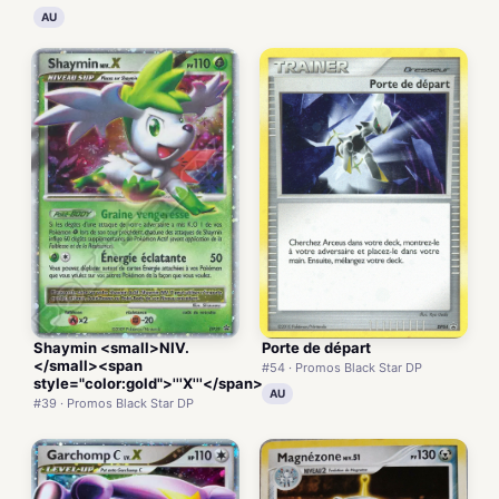
AU
Shaymin <small>NIV.
Porte de départ
</small><span
#54 · Promos Black Star DP
style="color:gold">'''X'''</span>
AU
#39 · Promos Black Star DP