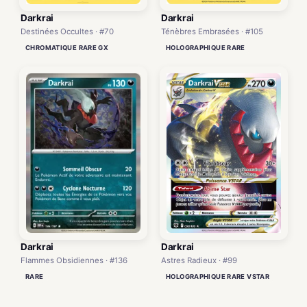
Darkrai
Darkrai
Destinées Occultes · #70
Ténèbres Embrasées · #105
CHROMATIQUE RARE GX
HOLOGRAPHIQUE RARE
Darkrai
Darkrai
Flammes Obsidiennes · #136
Astres Radieux · #99
RARE
HOLOGRAPHIQUE RARE VSTAR