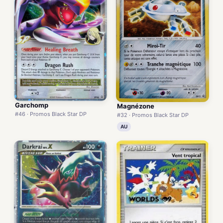
Garchomp
Magnézone
#46 · Promos Black Star DP
#32 · Promos Black Star DP
AU