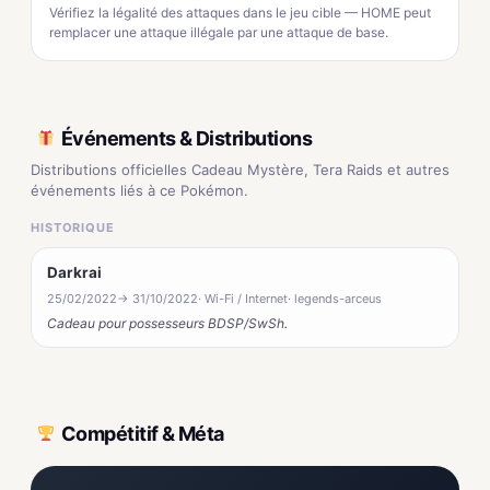
Vérifiez la légalité des attaques dans le jeu cible — HOME peut
remplacer une attaque illégale par une attaque de base.
Événements & Distributions
Distributions officielles Cadeau Mystère, Tera Raids et autres
événements liés à ce Pokémon.
HISTORIQUE
Darkrai
25/02/2022
→ 31/10/2022
· Wi-Fi / Internet
· legends-arceus
Cadeau pour possesseurs BDSP/SwSh.
Compétitif & Méta