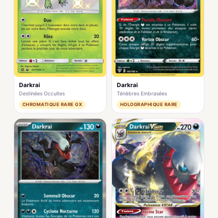
Darkrai
Darkrai
Destinées Occultes
Ténèbres Embrasées
CHROMATIQUE RARE GX
HOLOGRAPHIQUE RARE