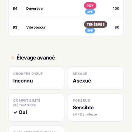
PSY
84
Dévorêve
100
SPÉ
TÉNÈBRES
93
Vibrobscur
80
SPÉ
Élevage avancé
GROUPES D'ŒUF
SEXAGE
Inconnu
Asexué
COMPATIBILITÉ
POKÉRUS
MÉTAMORPH
Sensible
✓ Oui
EV ×2 si infecté