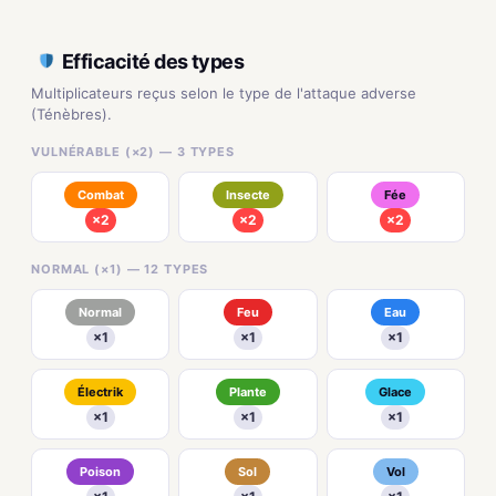
Efficacité des types
Multiplicateurs reçus selon le type de l'attaque adverse
(Ténèbres).
VULNÉRABLE (×2) — 3 TYPES
Combat
Insecte
Fée
×2
×2
×2
NORMAL (×1) — 12 TYPES
Normal
Feu
Eau
×1
×1
×1
Électrik
Plante
Glace
×1
×1
×1
Poison
Sol
Vol