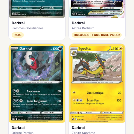
Darkrai
Darkrai
Flammes Obsidiennes
Astres Radieux
RARE
HOLOGRAPHIQUE RARE VSTAR
Darkrai
Darkrai
Origine Perdue
Zénith Suprême