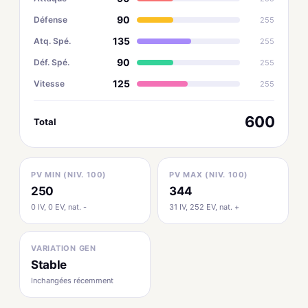
90
Défense
255
135
Atq. Spé.
255
90
Déf. Spé.
255
125
Vitesse
255
600
Total
PV MIN (NIV. 100)
PV MAX (NIV. 100)
250
344
0 IV, 0 EV, nat. -
31 IV, 252 EV, nat. +
VARIATION GEN
Stable
Inchangées récemment