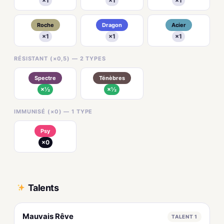
×1
×1
×1
Roche
Dragon
Acier
×1
×1
×1
RÉSISTANT (×0,5) — 2 TYPES
Spectre
Ténèbres
×½
×½
IMMUNISÉ (×0) — 1 TYPE
Psy
×0
Talents
Mauvais Rêve
TALENT 1