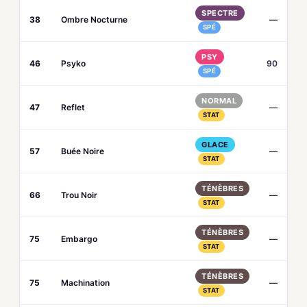
SPECTRE
38
Ombre Nocturne
—
SPÉ
PSY
46
Psyko
90
SPÉ
NORMAL
47
Reflet
—
STAT
GLACE
57
Buée Noire
—
STAT
TÉNÈBRES
66
Trou Noir
—
STAT
TÉNÈBRES
75
Embargo
—
STAT
TÉNÈBRES
75
Machination
—
STAT