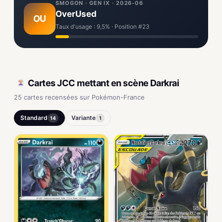
SMOGON · GEN IX · 2026-06
OverUsed
OU
Taux d'usage : 9,5% · Position #23
Cartes JCC mettant en scène Darkrai
25 cartes recensées sur Pokémon-France
Standard
Variante
14
1