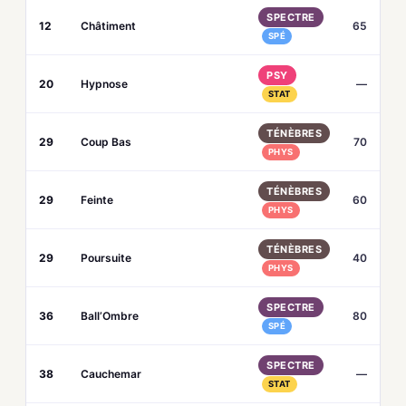
SPECTRE
12
Châtiment
65
SPÉ
PSY
20
Hypnose
—
STAT
TÉNÈBRES
29
Coup Bas
70
PHYS
TÉNÈBRES
29
Feinte
60
PHYS
TÉNÈBRES
29
Poursuite
40
PHYS
SPECTRE
36
Ball’Ombre
80
SPÉ
SPECTRE
38
Cauchemar
—
STAT