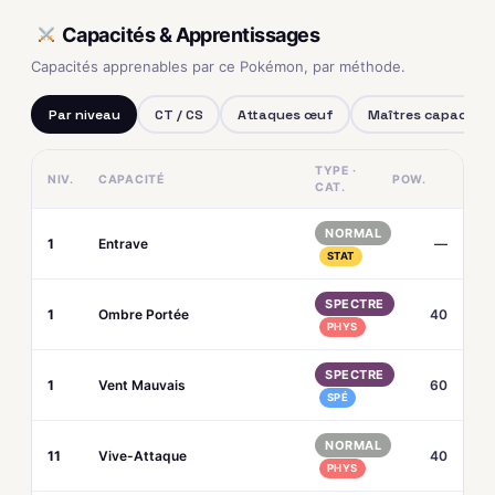
Capacités & Apprentissages
Capacités apprenables par ce Pokémon, par méthode.
Par niveau
CT / CS
Attaques œuf
Maîtres capacités
TYPE ·
NIV.
CAPACITÉ
POW.
CAT.
NORMAL
1
Entrave
—
STAT
SPECTRE
1
Ombre Portée
40
PHYS
SPECTRE
1
Vent Mauvais
60
SPÉ
NORMAL
11
Vive-Attaque
40
PHYS