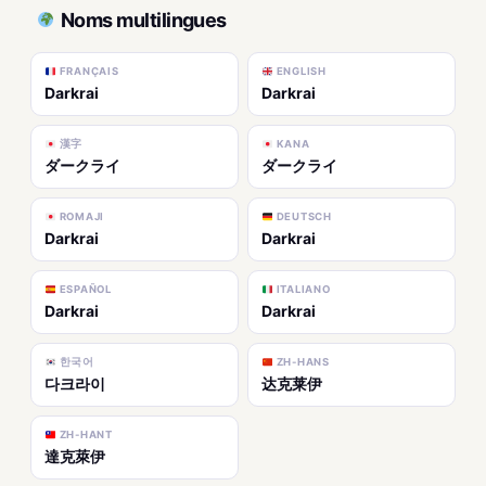
Noms multilingues
FRANÇAIS
ENGLISH
Darkrai
Darkrai
漢字
KANA
ダークライ
ダークライ
ROMAJI
DEUTSCH
Darkrai
Darkrai
ESPAÑOL
ITALIANO
Darkrai
Darkrai
한국어
ZH-HANS
다크라이
达克莱伊
ZH-HANT
達克萊伊