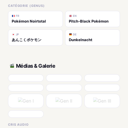
CATÉGORIE (GENUS)
FR
EN
Pokémon Noirtotal
Pitch-Black Pokémon
JP
DE
あんこくポケモン
Dunkelnacht
Médias & Galerie
CRIS AUDIO