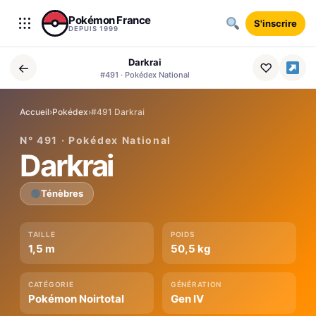
Aller au contenu
Pokémon France
S'inscrire
DEPUIS 1999
Darkrai
←
♡
#491 · Pokédex National
Accueil
›
Pokédex
›
#491 Darkrai
N° 491 · Pokédex National
Darkrai
Ténèbres
TAILLE
POIDS
1,5 m
50,5 kg
CATÉGORIE
GÉNÉRATION
Pokémon Noirtotal
Gen IV