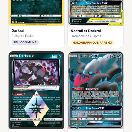
Darkrai
Noctali et Darkrai
Poing de Fusion
Harmonie des Esprits
PEU COMMUNE
HOLOGRAPHIQUE RARE GX