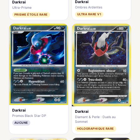
Darkrai
Darkrai
Ombres Ardentes
Ultra-Prisme
ULTRA RARE V1
PRISME ÉTOILE RARE
Darkrai
Darkrai
Promos Black Star DP
Diamant & Perle : Duels au
Sommet
AUCUNE
HOLOGRAPHIQUE RARE