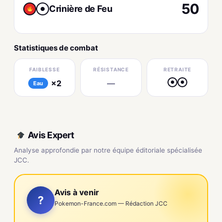
50
Crinière de Feu
●
Statistiques de combat
FAIBLESSE
RÉSISTANCE
RETRAITE
×2
—
●
●
Eau
Avis Expert
Analyse approfondie par notre équipe éditoriale spécialisée
JCC.
Avis à venir
?
Pokemon-France.com — Rédaction JCC