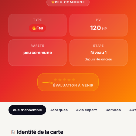
PEU COMMUNE
TYPE
PV
120
Feu
HP
RARETÉ
ÉTAPE
peu commune
Niveau 1
depuis Hélionceau
★
★
★
★
★
—
/10
ÉVALUATION À VENIR
Vue d'ensemble
Attaques
Avis expert
Combos
Aut
Identité de la carte