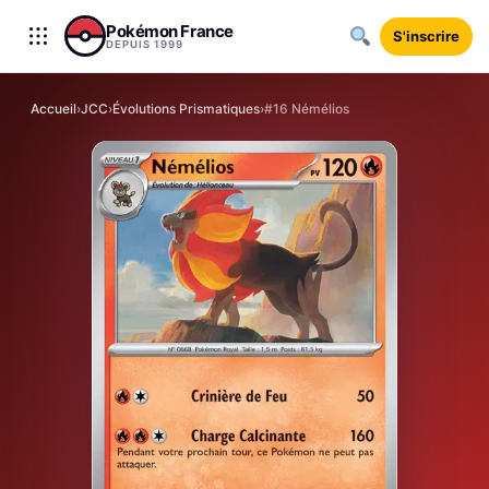
Aller au contenu
Pokémon France
S'inscrire
DEPUIS 1999
Accueil
›
JCC
›
Évolutions Prismatiques
›
#16 Némélios