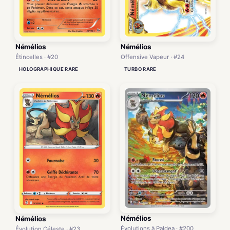
Némélios
Némélios
Étincelles · #20
Offensive Vapeur · #24
HOLOGRAPHIQUE RARE
TURBO RARE
Némélios
Némélios
Évolutions à Paldea · #200
Évolution Céleste · #23