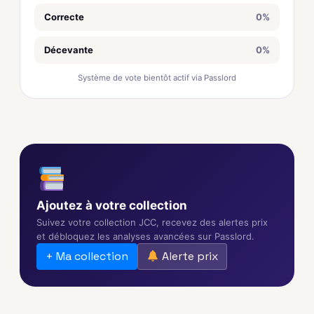
Correcte
0%
Décevante
0%
Système de vote bientôt actif via Passlord
Ajoutez à votre collection
Suivez votre collection JCC, recevez des alertes prix
et débloquez les analyses avancées sur Passlord.
+ Ma collection
Alerte prix