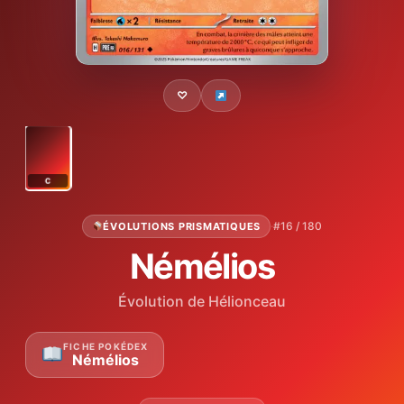
♡
C
·
#16 / 180
ÉVOLUTIONS PRISMATIQUES
Némélios
Évolution de Hélionceau
FICHE POKÉDEX
Némélios