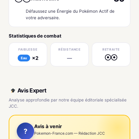
Défaussez une Énergie du Pokémon Actif de
votre adversaire.
Statistiques de combat
FAIBLESSE
RÉSISTANCE
RETRAITE
×2
—
●
●
Eau
Avis Expert
Analyse approfondie par notre équipe éditoriale spécialisée
JCC.
Avis à venir
?
Pokemon-France.com — Rédaction JCC