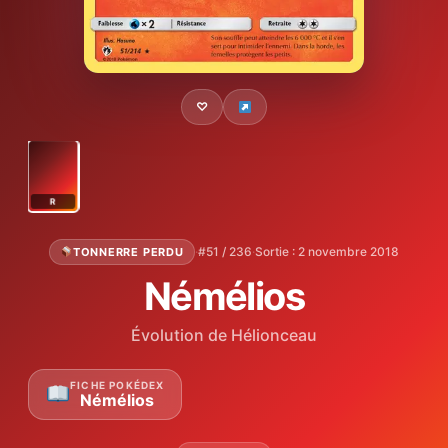
♡
R
·
#51 / 236
·
Sortie : 2 novembre 2018
TONNERRE PERDU
Némélios
Évolution de Hélionceau
FICHE POKÉDEX
Némélios