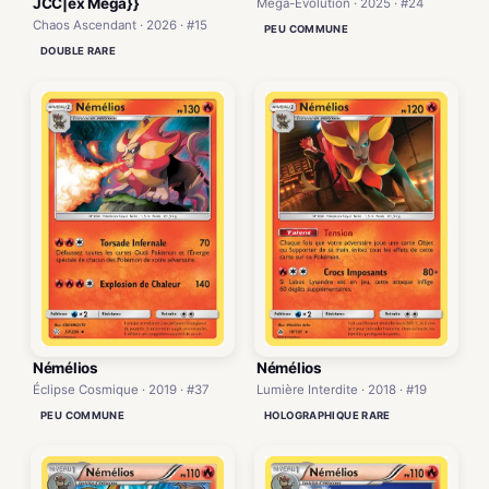
JCC|ex Méga}}
Méga-Évolution · 2025 · #24
Chaos Ascendant · 2026 · #15
PEU COMMUNE
DOUBLE RARE
Némélios
Némélios
Éclipse Cosmique · 2019 · #37
Lumière Interdite · 2018 · #19
PEU COMMUNE
HOLOGRAPHIQUE RARE