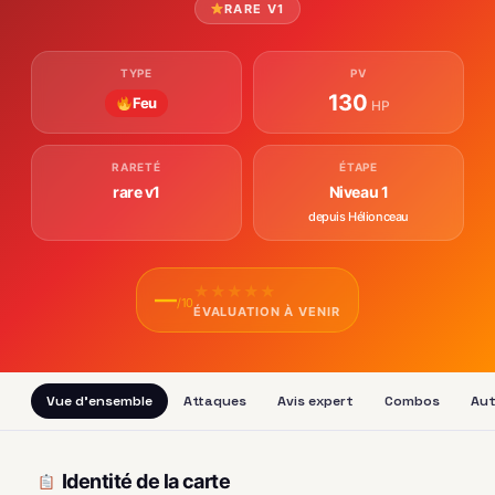
RARE V1
TYPE
PV
130
Feu
HP
RARETÉ
ÉTAPE
rare v1
Niveau 1
depuis Hélionceau
★
★
★
★
★
—
/10
ÉVALUATION À VENIR
Vue d'ensemble
Attaques
Avis expert
Combos
Aut
Identité de la carte