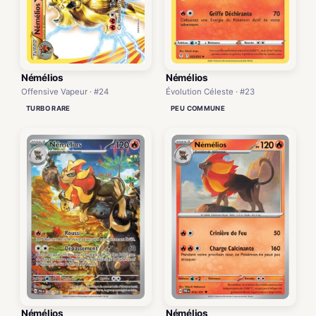
Némélios
Némélios
Offensive Vapeur · #24
Évolution Céleste · #23
TURBO RARE
PEU COMMUNE
Némélios
Némélios