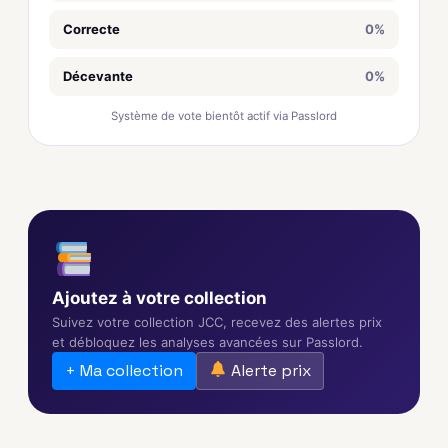
Correcte
0%
Décevante
0%
Système de vote bientôt actif via Passlord
Ajoutez à votre collection
Suivez votre collection JCC, recevez des alertes prix
et débloquez les analyses avancées sur Passlord.
+ Ma collection
Alerte prix