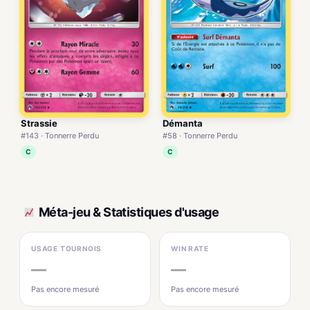
Strassie
Démanta
#143 · Tonnerre Perdu
#58 · Tonnerre Perdu
C
C
Méta-jeu & Statistiques d'usage
USAGE TOURNOIS
WIN RATE
—
—
Pas encore mesuré
Pas encore mesuré