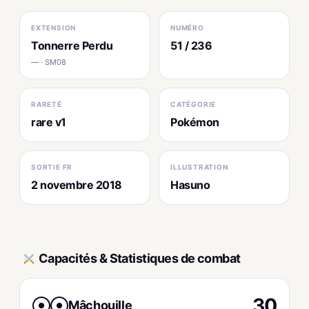
EXTENSION
NUMÉRO
Tonnerre Perdu
51 / 236
— · SM08
RARETÉ
CATÉGORIE
rare v1
Pokémon
SORTIE FR
ILLUSTRATION
2 novembre 2018
Hasuno
Capacités & Statistiques de combat
30
Mâchouille
●
●