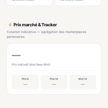
Prix marché & Tracker
Cotation indicative — agrégation des marketplaces
partenaires.
—
Prix indicatif (état Near Mint)
PSA 9
PSA 10
BGS 10
—
—
—