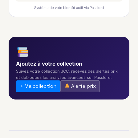
Système de vote bientôt actif via Passlord
Ajoutez à votre collection
Suivez votre collection JCC, recevez des alertes prix
et débloquez les analyses avancées sur Passlord.
+ Ma collection
Alerte prix