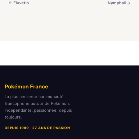
← Fluvetin
Nymphali →
Pokémon France
La plus ancienne communauté
francophone autour de Pokémon.
Indépendante, passionnée, depuis
toujours.
DEPUIS 1999 · 27 ANS DE PASSION