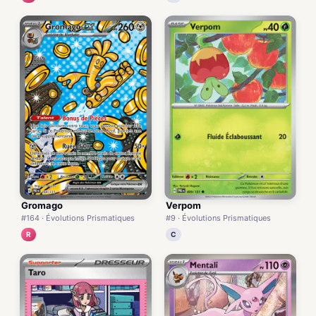
Gromago
Verpom
#164 · Évolutions Prismatiques
#9 · Évolutions Prismatiques
R
C