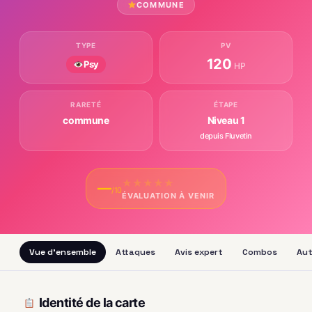
COMMUNE
TYPE
PV
120
Psy
HP
RARETÉ
ÉTAPE
commune
Niveau 1
depuis Fluvetin
★
★
★
★
★
—
/10
ÉVALUATION À VENIR
Vue d'ensemble
Attaques
Avis expert
Combos
Aut
Identité de la carte