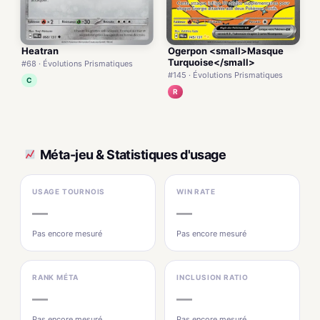
Heatran
Ogerpon <small>Masque
Turquoise</small>
#68 · Évolutions Prismatiques
#145 · Évolutions Prismatiques
C
R
Méta-jeu & Statistiques d'usage
USAGE TOURNOIS
WIN RATE
—
—
Pas encore mesuré
Pas encore mesuré
RANK MÉTA
INCLUSION RATIO
—
—
Pas encore mesuré
Pas encore mesuré