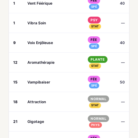
FÉE
1
Vent Féérique
40
SPÉ
PSY
1
Vibra Soin
—
STAT
FÉE
9
Voix Enjôleuse
40
SPÉ
PLANTE
12
Aromathérapie
—
STAT
FÉE
15
Vampibaiser
50
SPÉ
NORMAL
18
Attraction
—
STAT
NORMAL
21
Gigotage
—
PHYS