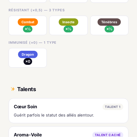
RÉSISTANT (×0,5) — 3 TYPES
Combat
Insecte
Ténèbres
×½
×½
×½
IMMUNISÉ (×0) — 1 TYPE
Dragon
×0
Talents
Cœur Soin
TALENT 1
Guérit parfois le statut des alliés alentour.
Aroma-Voile
TALENT CACHÉ