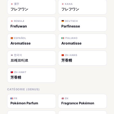
漢字
KANA
フレフワン
フレフワン
ROMAJI
DEUTSCH
Frefuwan
Parfinesse
ESPAÑOL
ITALIANO
Aromatisse
Aromatisse
한국어
ZH-HANS
프레프티르
芳香精
ZH-HANT
芳香精
CATÉGORIE (GENUS)
FR
EN
Pokémon Parfum
Fragrance Pokémon