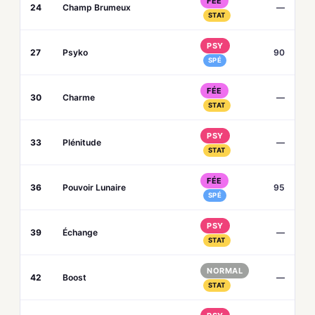
FÉE
24
Champ Brumeux
—
STAT
PSY
27
Psyko
90
SPÉ
FÉE
30
Charme
—
STAT
PSY
33
Plénitude
—
STAT
FÉE
36
Pouvoir Lunaire
95
SPÉ
PSY
39
Échange
—
STAT
NORMAL
42
Boost
—
STAT