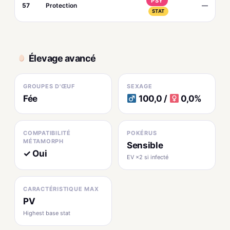
PSY
57
Protection
—
STAT
Élevage avancé
GROUPES D'ŒUF
SEXAGE
Fée
100,0 /
0,0%
COMPATIBILITÉ
POKÉRUS
MÉTAMORPH
Sensible
✓ Oui
EV ×2 si infecté
CARACTÉRISTIQUE MAX
PV
Highest base stat