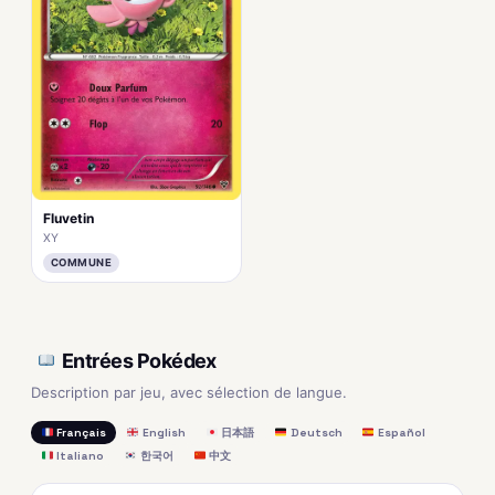
Fluvetin
XY
COMMUNE
Entrées Pokédex
Description par jeu, avec sélection de langue.
Français
English
日本語
Deutsch
Español
Italiano
한국어
中文