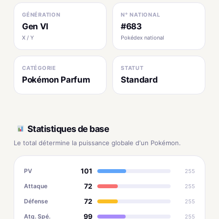
GÉNÉRATION
N° NATIONAL
Gen VI
#683
X / Y
Pokédex national
CATÉGORIE
STATUT
Pokémon Parfum
Standard
Statistiques de base
Le total détermine la puissance globale d'un Pokémon.
101
PV
255
72
Attaque
255
72
Défense
255
99
Atq. Spé.
255