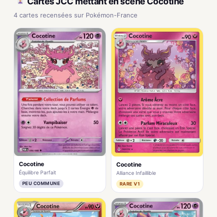
Cartes JCC mettant en scène Cocotine
4 cartes recensées sur Pokémon-France
Cocotine
Cocotine
Équilibre Parfait
Alliance Infaillible
PEU COMMUNE
RARE V1