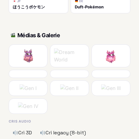
JP
DE
ほうこうポケモン
Duft-Pokémon
Médias & Galerie
CRIS AUDIO
Cri 3D
Cri legacy (8-bit)