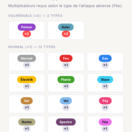
Multiplicateurs reçus selon le type de l'attaque adverse (Fée).
VULNÉRABLE (×2) — 2 TYPES
Poison
Acier
×2
×2
NORMAL (×1) — 12 TYPES
Normal
Feu
Eau
×1
×1
×1
Électrik
Plante
Glace
×1
×1
×1
Sol
Vol
Psy
×1
×1
×1
Roche
Spectre
Fée
×1
×1
×1