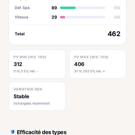
89
Déf. Spé.
255
29
Vitesse
255
462
Total
PV MIN (NIV. 100)
PV MAX (NIV. 100)
312
406
0 IV, 0 EV, nat. -
31 IV, 252 EV, nat. +
VARIATION GEN
Stable
Inchangées récemment
Efficacité des types