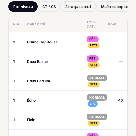
Par niveau
CT / CS
Attaques œuf
Maîtres capacités
TYPE ·
NIV.
CAPACITÉ
POW.
CAT.
FÉE
1
Brume Capiteuse
—
STAT
FÉE
1
Doux Baiser
—
STAT
NORMAL
1
Doux Parfum
—
STAT
NORMAL
1
Écho
40
SPÉ
NORMAL
1
Flair
—
STAT