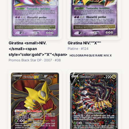
Giratina <small>NIV.
Giratina NIV.'''''X'''''
</small><span
Platine · #124
style="color:gold">'''X'''</span>
HOLOGRAPHIQUE RARE NIV.X
Promos Black Star DP · 2007 · #38