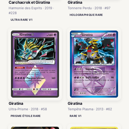
Carchacrok et Giratina
Giratina
Harmonie des Esprits · 2019 ·
Tonnerre Perdu · 2018 · #97
#228
HOLOGRAPHIQUE RARE
ULTRA RARE V1
Giratina
Giratina
Tempête Plasma · 2013 · #62
Ultra-Prisme · 2018 · #58
RARE V1
PRISME ÉTOILE RARE