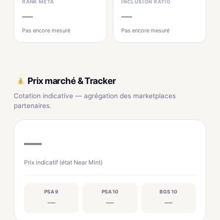
RANK MÉTA
INCLUSION RATIO
—
—
Pas encore mesuré
Pas encore mesuré
Prix marché & Tracker
Cotation indicative — agrégation des marketplaces
partenaires.
—
Prix indicatif (état Near Mint)
PSA 9
PSA 10
BGS 10
—
—
—