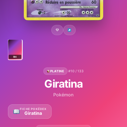
♡
RH
·
#10 / 133
PLATINE
Giratina
Pokémon
FICHE POKÉDEX
Giratina