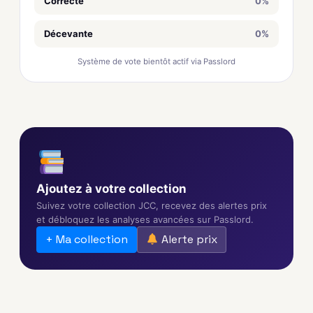
Correcte
0%
Décevante
0%
Système de vote bientôt actif via Passlord
Ajoutez à votre collection
Suivez votre collection JCC, recevez des alertes prix
et débloquez les analyses avancées sur Passlord.
+ Ma collection
Alerte prix