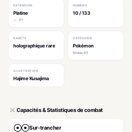
EXTENSION
NUMÉRO
Platine
10 / 133
— · PT
RARETÉ
CATÉGORIE
holographique rare
Pokémon
Niveau 63
ILLUSTRATION
Hajime Kusajima
Capacités & Statistiques de combat
Sur-trancher
●
●