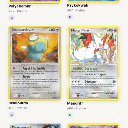
Psykokwak
Polychombr
#87 · Platine
#92 · Platine
C
C
Insolourdo
Mangriff
#73 · Platine
#66 · Platine
C
C