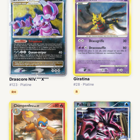
Giratina
Drascore NIV.'''''X'''''
#28 · Platine
#123 · Platine
R
RH