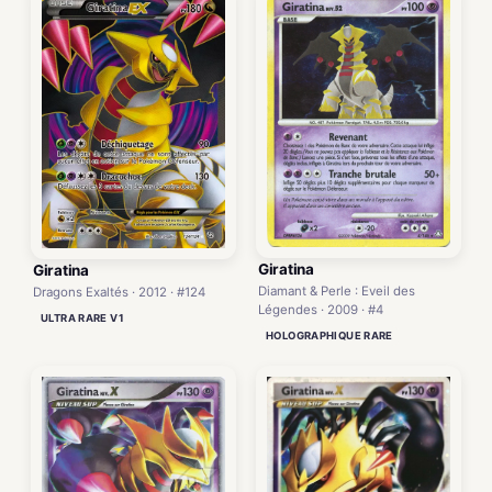
Giratina
Giratina
Diamant & Perle : Eveil des
Dragons Exaltés · 2012 · #124
Légendes · 2009 · #4
ULTRA RARE V1
HOLOGRAPHIQUE RARE