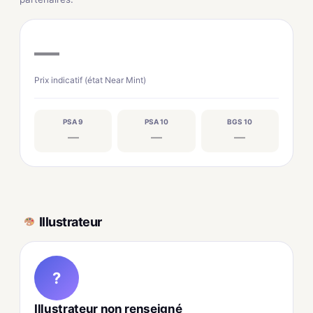
—
Prix indicatif (état Near Mint)
PSA 9
PSA 10
BGS 10
—
—
—
Illustrateur
?
Illustrateur non renseigné