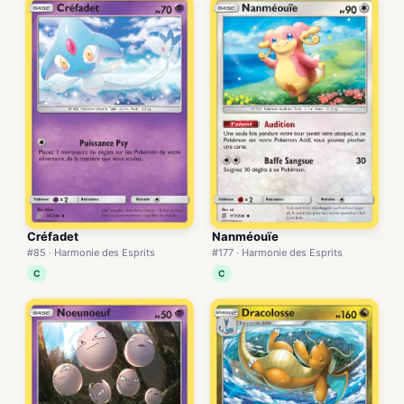
Créfadet
Nanméouïe
#85 · Harmonie des Esprits
#177 · Harmonie des Esprits
C
C