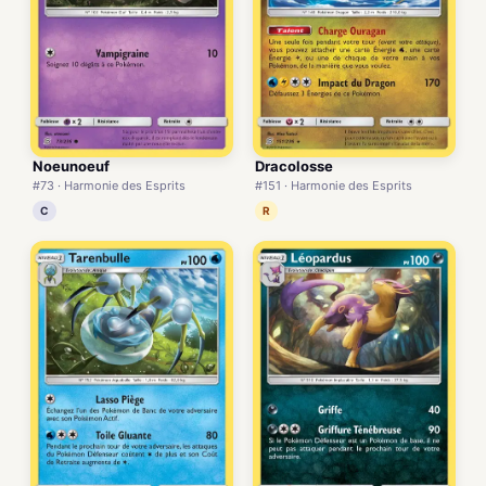
Noeunoeuf
Dracolosse
#73 · Harmonie des Esprits
#151 · Harmonie des Esprits
C
R