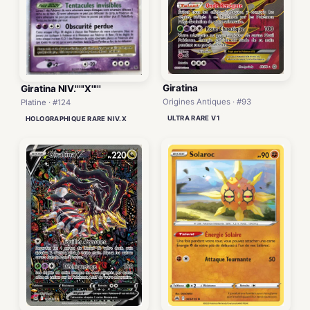
Giratina
Giratina NIV.'''''X'''''
Origines Antiques · #93
Platine · #124
ULTRA RARE V1
HOLOGRAPHIQUE RARE NIV.X