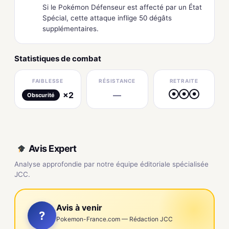
Si le Pokémon Défenseur est affecté par un État
Spécial, cette attaque inflige 50 dégâts
supplémentaires.
Statistiques de combat
FAIBLESSE
RÉSISTANCE
RETRAITE
×2
—
●
●
●
Obscurité
Avis Expert
Analyse approfondie par notre équipe éditoriale spécialisée
JCC.
Avis à venir
?
Pokemon-France.com — Rédaction JCC