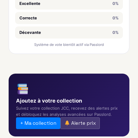
Excellente
0%
Correcte
0%
Décevante
0%
Système de vote bientôt actif via Passlord
Ajoutez à votre collection
Suivez votre collection JCC, recevez des alertes prix
et débloquez les analyses avancées sur Passlord.
+ Ma collection
Alerte prix