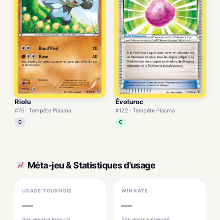
Riolu
Évoluroc
#76 · Tempête Plasma
#122 · Tempête Plasma
C
C
Méta-jeu & Statistiques d'usage
USAGE TOURNOIS
WIN RATE
—
—
Pas encore mesuré
Pas encore mesuré