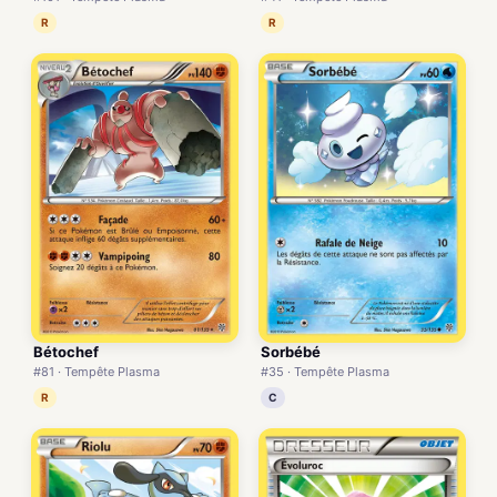
R
R
Bétochef
Sorbébé
#81 · Tempête Plasma
#35 · Tempête Plasma
R
C