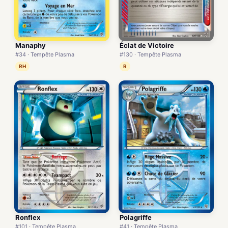
Manaphy
Éclat de Victoire
#34 · Tempête Plasma
#130 · Tempête Plasma
RH
R
Ronflex
Polagriffe
#101 · Tempête Plasma
#41 · Tempête Plasma