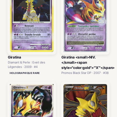
Giratina
Giratina <small>NIV.
</small><span
Diamant & Perle : Eveil des
Légendes · 2009 · #4
style="color:gold">'''X'''</span>
Promos Black Star DP · 2007 · #38
HOLOGRAPHIQUE RARE