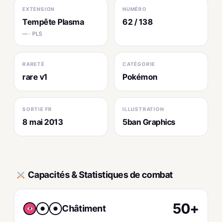
EXTENSION
NUMÉRO
Tempête Plasma
62 / 138
— · PLS
RARETÉ
CATÉGORIE
rare v1
Pokémon
SORTIE FR
ILLUSTRATION
8 mai 2013
5ban Graphics
Capacités & Statistiques de combat
50+
Châtiment
●
●