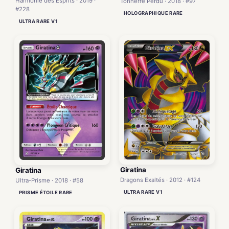
Harmonie des Esprits · 2019 ·
Tonnerre Perdu · 2018 · #97
#228
HOLOGRAPHIQUE RARE
ULTRA RARE V1
Giratina
Giratina
Dragons Exaltés · 2012 · #124
Ultra-Prisme · 2018 · #58
ULTRA RARE V1
PRISME ÉTOILE RARE