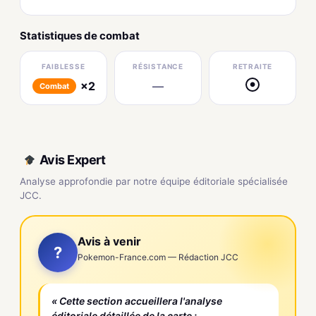
Statistiques de combat
FAIBLESSE
RÉSISTANCE
RETRAITE
×2
—
●
Combat
Avis Expert
Analyse approfondie par notre équipe éditoriale spécialisée
JCC.
Avis à venir
?
Pokemon-France.com — Rédaction JCC
« Cette section accueillera l'analyse
éditoriale détaillée de la carte :