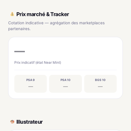
Prix marché & Tracker
Cotation indicative — agrégation des marketplaces
partenaires.
—
Prix indicatif (état Near Mint)
PSA 9
PSA 10
BGS 10
—
—
—
Illustrateur