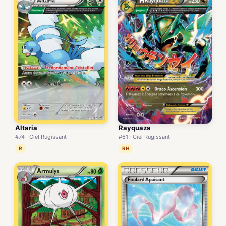
Altaria
Rayquaza
#74 · Ciel Rugissant
#61 · Ciel Rugissant
R
RH