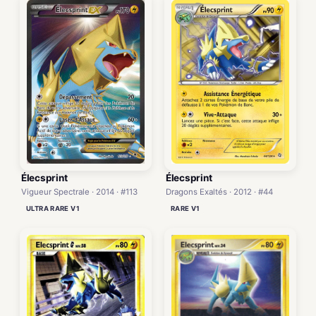
Élecsprint
Élecsprint
Vigueur Spectrale · 2014 · #113
Dragons Exaltés · 2012 · #44
ULTRA RARE V1
RARE V1