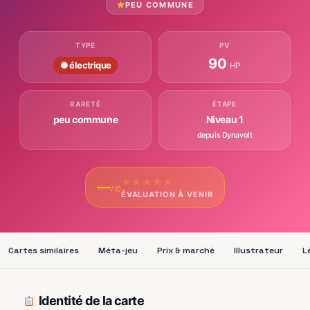
PEU COMMUNE
TYPE
PV
90
● électrique
HP
RARETÉ
ÉTAPE
peu commune
Niveau 1
depuis Dynavolt
★
★
★
★
★
—
/10
ÉVALUATION À VENIR
Cartes similaires
Méta-jeu
Prix & marché
Illustrateur
L
Identité de la carte