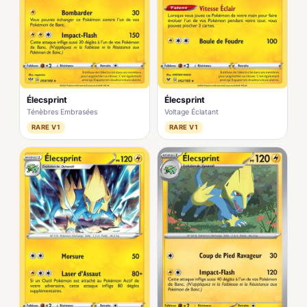
Élecsprint
Élecsprint
Ténèbres Embrasées
Voltage Éclatant
RARE V1
RARE V1