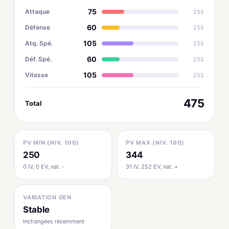
75
Attaque
255
60
Défense
255
105
Atq. Spé.
255
60
Déf. Spé.
255
105
Vitesse
255
475
Total
PV MIN (NIV. 100)
PV MAX (NIV. 100)
250
344
0 IV, 0 EV, nat. -
31 IV, 252 EV, nat. +
VARIATION GEN
Stable
Inchangées récemment