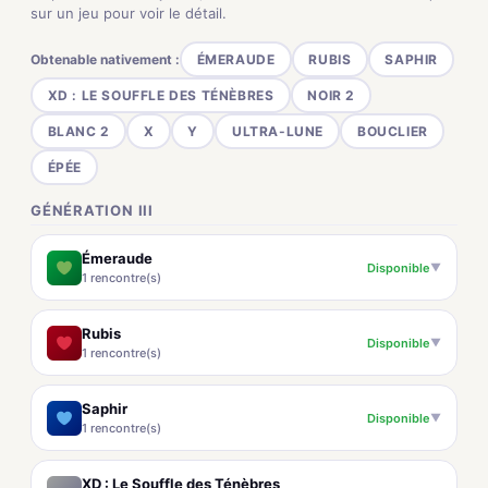
sur un jeu pour voir le détail.
Obtenable nativement :
ÉMERAUDE
RUBIS
SAPHIR
XD : LE SOUFFLE DES TÉNÈBRES
NOIR 2
BLANC 2
X
Y
ULTRA-LUNE
BOUCLIER
ÉPÉE
GÉNÉRATION III
Émeraude
Disponible
▼
1 rencontre(s)
Rubis
Disponible
▼
1 rencontre(s)
Saphir
Disponible
▼
1 rencontre(s)
XD : Le Souffle des Ténèbres