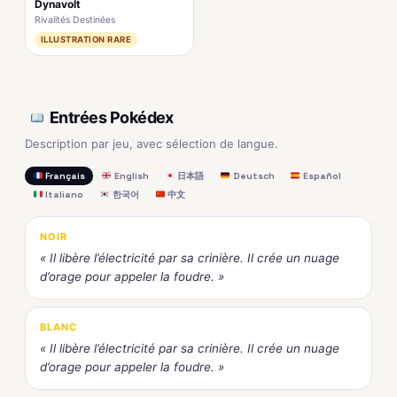
Dynavolt
Rivalités Destinées
ILLUSTRATION RARE
Entrées Pokédex
Description par jeu, avec sélection de langue.
Français
English
日本語
Deutsch
Español
Italiano
한국어
中文
NOIR
« Il libère l’électricité par sa crinière. Il crée un nuage
d’orage pour appeler la foudre. »
BLANC
« Il libère l’électricité par sa crinière. Il crée un nuage
d’orage pour appeler la foudre. »