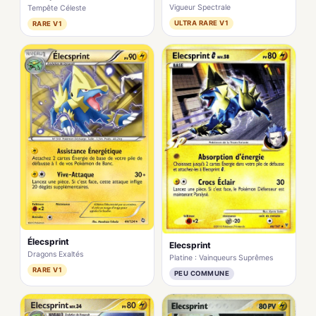
Vigueur Spectrale
Tempête Céleste
ULTRA RARE V1
RARE V1
Élecsprint
Elecsprint
Dragons Exaltés
Platine : Vainqueurs Suprêmes
RARE V1
PEU COMMUNE