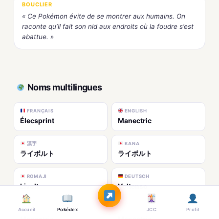
BOUCLIER
« Ce Pokémon évite de se montrer aux humains. On
raconte qu’il fait son nid aux endroits où la foudre s’est
abattue. »
Noms multilingues
FRANÇAIS
ENGLISH
Élecsprint
Manectric
漢字
KANA
ライボルト
ライボルト
ROMAJI
DEUTSCH
Livolt
Voltenso
ESPAÑOL
ITALIANO
Accueil
Pokédex
JCC
Profil
Manectric
Manectric