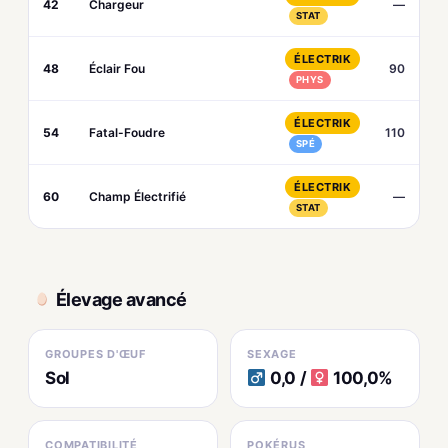
42
Chargeur
—
STAT
ÉLECTRIK
48
Éclair Fou
90
PHYS
ÉLECTRIK
54
Fatal-Foudre
110
SPÉ
ÉLECTRIK
60
Champ Électrifié
—
STAT
Élevage avancé
GROUPES D'ŒUF
SEXAGE
Sol
0,0 /
100,0%
COMPATIBILITÉ
POKÉRUS