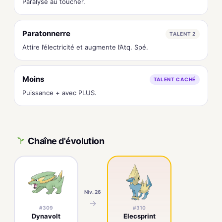
Paralyse au toucher.
Paratonnerre
TALENT 2
Attire l’électricité et augmente l’Atq. Spé.
Moins
TALENT CACHÉ
Puissance + avec PLUS.
Chaîne d'évolution
Niv. 26
→
#309
#310
Dynavolt
Elecsprint