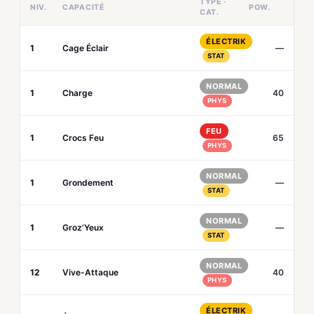
TYPE ·
NIV.
CAPACITÉ
POW.
CAT.
ÉLECTRIK
1
Cage Éclair
—
STAT
NORMAL
1
Charge
40
PHYS
FEU
1
Crocs Feu
65
PHYS
NORMAL
1
Grondement
—
STAT
NORMAL
1
Groz’Yeux
—
STAT
NORMAL
12
Vive-Attaque
40
PHYS
ÉLECTRIK