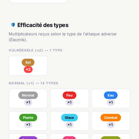
Efficacité des types
Multiplicateurs reçus selon le type de l'attaque adverse
(Électrik).
VULNÉRABLE (×2) — 1 TYPE
Sol
×2
NORMAL (×1) — 14 TYPES
Normal
Feu
Eau
×1
×1
×1
Plante
Glace
Combat
×1
×1
×1