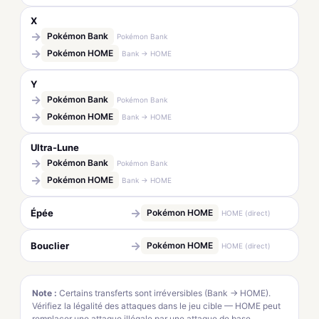
X
→
Pokémon Bank
Pokémon Bank
→
Pokémon HOME
Bank → HOME
Y
→
Pokémon Bank
Pokémon Bank
→
Pokémon HOME
Bank → HOME
Ultra-Lune
→
Pokémon Bank
Pokémon Bank
→
Pokémon HOME
Bank → HOME
→
Épée
Pokémon HOME
HOME (direct)
→
Bouclier
Pokémon HOME
HOME (direct)
Note :
Certains transferts sont irréversibles (Bank → HOME).
Vérifiez la légalité des attaques dans le jeu cible — HOME peut
remplacer une attaque illégale par une attaque de base.