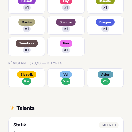
Poison
Psy
Insecte
×1
×1
×1
Roche
Spectre
Dragon
×1
×1
×1
Ténèbres
Fée
×1
×1
RÉSISTANT (×0,5) — 3 TYPES
Électrik
Vol
Acier
×½
×½
×½
Talents
Statik
TALENT 1