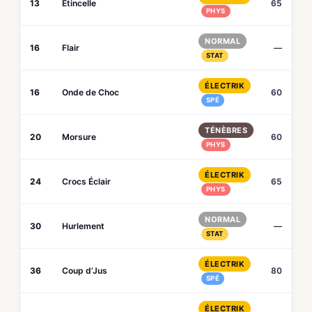
13
Étincelle
65
PHYS
NORMAL
16
Flair
—
STAT
ÉLECTRIK
16
Onde de Choc
60
SPÉ
TÉNÈBRES
20
Morsure
60
PHYS
ÉLECTRIK
24
Crocs Éclair
65
PHYS
NORMAL
30
Hurlement
—
STAT
ÉLECTRIK
36
Coup d’Jus
80
SPÉ
ÉLECTRIK