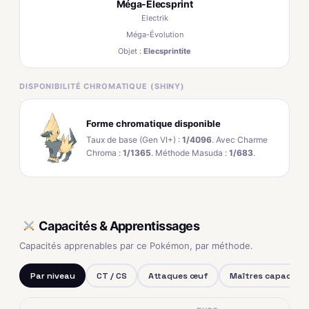
Méga-Elecsprint
Electrik
Méga-Évolution
Objet :
Elecsprintite
DISPONIBILITÉ CHROMATIQUE (SHINY)
Forme chromatique disponible
Taux de base (Gen VI+) :
1/4096
. Avec Charme
Chroma :
1/1365
. Méthode Masuda :
1/683
.
Capacités & Apprentissages
Capacités apprenables par ce Pokémon, par méthode.
Par niveau
CT / CS
Attaques œuf
Maîtres capacités