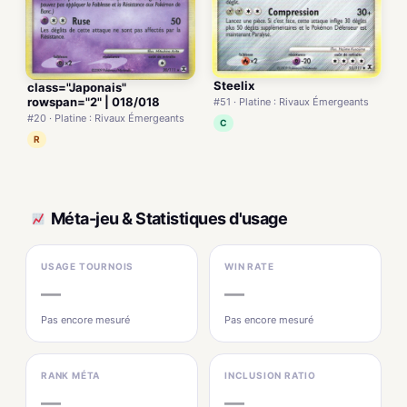
Steelix
class="Japonais"
rowspan="2" | 018/018
#51 · Platine : Rivaux Émergeants
#20 · Platine : Rivaux Émergeants
C
R
Méta-jeu & Statistiques d'usage
USAGE TOURNOIS
WIN RATE
—
—
Pas encore mesuré
Pas encore mesuré
RANK MÉTA
INCLUSION RATIO
—
—