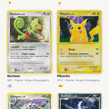
R
R
Pikachu
Kecleon
#112 · Platine : Rivaux Émergeants
#67 · Platine : Rivaux Émergeants
RH
C