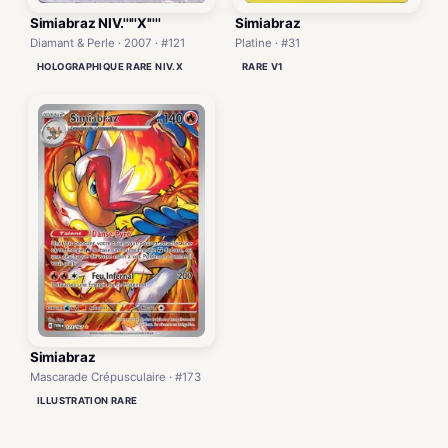
Simiabraz
Simiabraz NIV.'''''X'''''
Platine · #31
Diamant & Perle · 2007 · #121
RARE V1
HOLOGRAPHIQUE RARE NIV.X
Simiabraz
Mascarade Crépusculaire · #173
ILLUSTRATION RARE