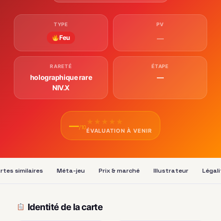
TYPE
PV
Feu
—
RARETÉ
ÉTAPE
holographique rare
—
NIV.X
★
★
★
★
★
—
/10
ÉVALUATION À VENIR
rtes similaires
Méta-jeu
Prix & marché
Illustrateur
Légali
Identité de la carte