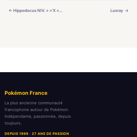
← Hippodocus NIV. » »’X » »’
Luxray →
Pokémon France
La plus ancienne communauté
francophone autour de Pokémon.
Indépendante, passionnée, depuis
toujours.
DEPUIS 1999 · 27 ANS DE PASSION