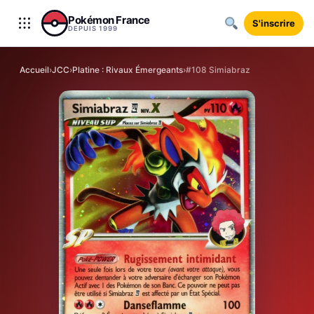
Aller au contenu
Pokémon France
S'inscrire
DEPUIS 1999
Accueil
›
JCC
›
Platine : Rivaux Émergeants
›
#108 Simiabraz