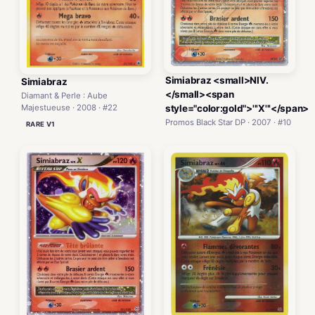
Simiabraz <small>NIV.
Simiabraz
</small><span
Diamant & Perle : Aube
Majestueuse · 2008 · #22
style="color:gold">'''X'''</span>
Promos Black Star DP · 2007 · #10
RARE V1