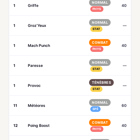
NORMAL
1
Griffe
40
PHYS
NORMAL
1
Groz’Yeux
—
STAT
COMBAT
1
Mach Punch
40
PHYS
NORMAL
1
Paresse
—
STAT
TÉNÈBRES
1
Provoc
—
STAT
NORMAL
11
Météores
60
SPÉ
COMBAT
12
Poing Boost
40
PHYS