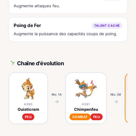
Augmente attaques feu.
Poing de Fer
TALENT CACHÉ
Augmente la puissance des capacités coups de poing.
Chaîne d'évolution
Niv. 14
Niv. 36
→
→
#390
#391
Ouisticram
Chimpenfeu
FEU
COMBAT
FEU
C