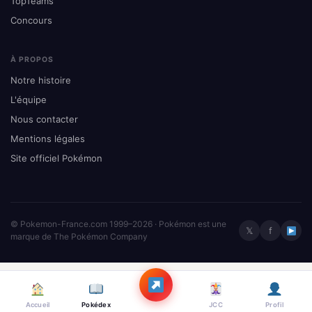
TopTeams
Concours
À PROPOS
Notre histoire
L'équipe
Nous contacter
Mentions légales
Site officiel Pokémon
© Pokemon-France.com 1999–2026 · Pokémon est une
𝕏
f
marque de The Pokémon Company
Accueil
Pokédex
JCC
Profil