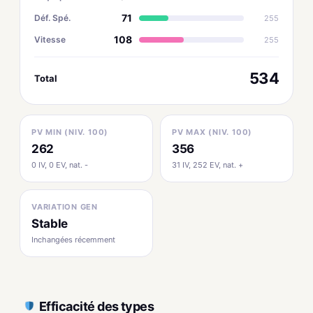
71
Déf. Spé.
255
108
Vitesse
255
534
Total
PV MIN (NIV. 100)
PV MAX (NIV. 100)
262
356
0 IV, 0 EV, nat. -
31 IV, 252 EV, nat. +
VARIATION GEN
Stable
Inchangées récemment
Efficacité des types