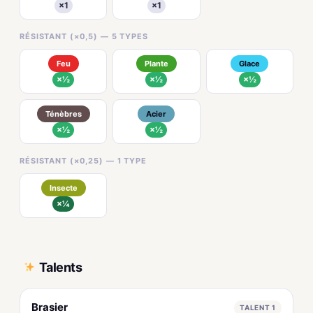
×1
×1
RÉSISTANT (×0,5) — 5 TYPES
Feu
Plante
Glace
×½
×½
×½
Ténèbres
Acier
×½
×½
RÉSISTANT (×0,25) — 1 TYPE
Insecte
×¼
Talents
Brasier
TALENT 1