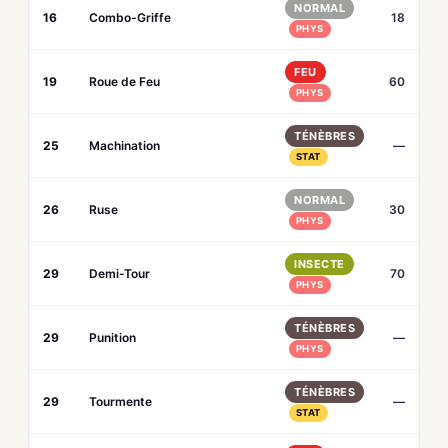
NORMAL
16
Combo-Griffe
18
PHYS
FEU
19
Roue de Feu
60
PHYS
TÉNÈBRES
25
Machination
—
STAT
NORMAL
26
Ruse
30
PHYS
INSECTE
29
Demi-Tour
70
PHYS
TÉNÈBRES
29
Punition
—
PHYS
TÉNÈBRES
29
Tourmente
—
STAT