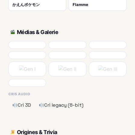
かえんポケモン
Flamme
Médias & Galerie
CRIS AUDIO
Cri 3D
Cri legacy (8-bit)
Origines & Trivia