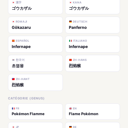
漢字
KANA
ゴウカザル
ゴウカザル
ROMAJI
DEUTSCH
Gōkazaru
Panferno
ESPAÑOL
ITALIANO
Infernape
Infernape
한국어
ZH-HANS
초염몽
烈焰猴
ZH-HANT
烈焰猴
CATÉGORIE (GENUS)
FR
EN
Pokémon Flamme
Flame Pokémon
JP
DE