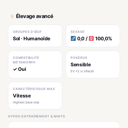
Élevage avancé
GROUPES D'ŒUF
SEXAGE
Sol · Humanoïde
0,0 /
100,0%
COMPATIBILITÉ
POKÉRUS
MÉTAMORPH
Sensible
✓ Oui
EV ×2 si infecté
CARACTÉRISTIQUE MAX
Vitesse
Highest base stat
HYPER-ENTRAÎNEMENT & MINTS