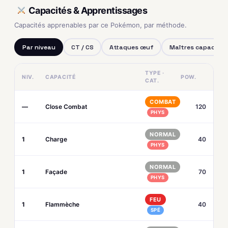
Capacités & Apprentissages
Capacités apprenables par ce Pokémon, par méthode.
Par niveau
CT / CS
Attaques œuf
Maîtres capacités
TYPE ·
NIV.
CAPACITÉ
POW.
CAT.
COMBAT
—
Close Combat
120
PHYS
NORMAL
1
Charge
40
PHYS
NORMAL
1
Façade
70
PHYS
FEU
1
Flammèche
40
SPÉ