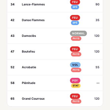
FEU
34
Lance-Flammes
90
SPÉ
FEU
42
Danse Flammes
35
SPÉ
NORMAL
43
Damoclès
120
PHYS
FEU
47
Boutefeu
120
PHYS
VOL
52
Acrobatie
55
PHYS
PSY
58
Plénitude
—
STAT
FEU
65
Grand Courroux
120
PHYS