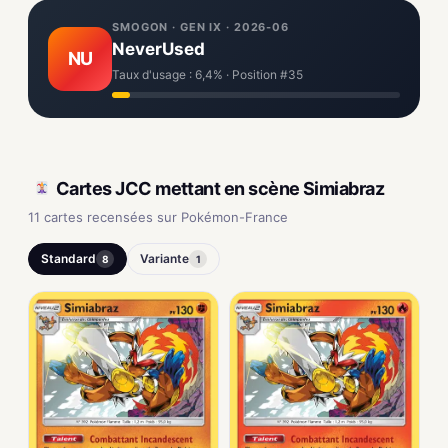
SMOGON · GEN IX · 2026-06
NeverUsed
NU
Taux d'usage : 6,4% · Position #35
Cartes JCC mettant en scène Simiabraz
11 cartes recensées sur Pokémon-France
Standard
Variante
8
1