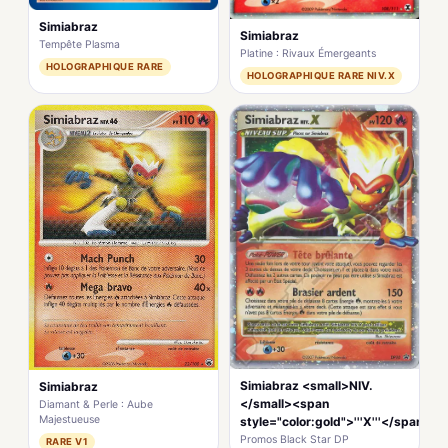
Simiabraz
Simiabraz
Tempête Plasma
Platine : Rivaux Émergeants
HOLOGRAPHIQUE RARE
HOLOGRAPHIQUE RARE NIV.X
Simiabraz <small>NIV.
Simiabraz
</small><span
Diamant & Perle : Aube
Majestueuse
style="color:gold">'''X'''</span>
Promos Black Star DP
RARE V1