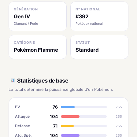
GÉNÉRATION
N° NATIONAL
Gen IV
#392
Diamant / Perle
Pokédex national
CATÉGORIE
STATUT
Pokémon Flamme
Standard
Statistiques de base
Le total détermine la puissance globale d'un Pokémon.
76
PV
255
104
Attaque
255
71
Défense
255
104
Atq. Spé.
255