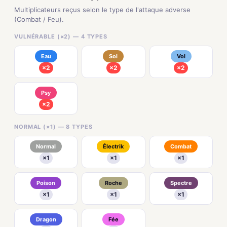
Multiplicateurs reçus selon le type de l'attaque adverse
(Combat / Feu).
VULNÉRABLE (×2) — 4 TYPES
Eau
Sol
Vol
×2
×2
×2
Psy
×2
NORMAL (×1) — 8 TYPES
Normal
Électrik
Combat
×1
×1
×1
Poison
Roche
Spectre
×1
×1
×1
Dragon
Fée