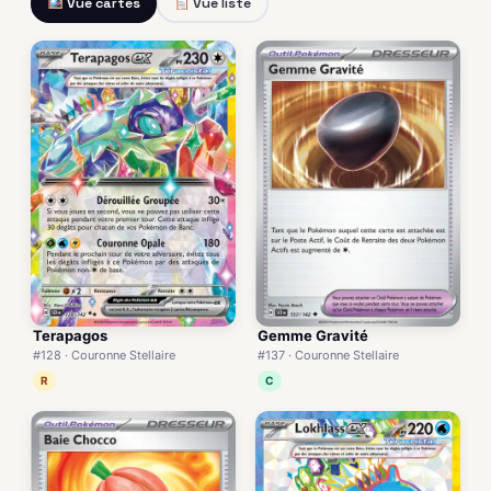
Vue cartes
Vue liste
Terapagos
Gemme Gravité
#128 · Couronne Stellaire
#137 · Couronne Stellaire
R
C