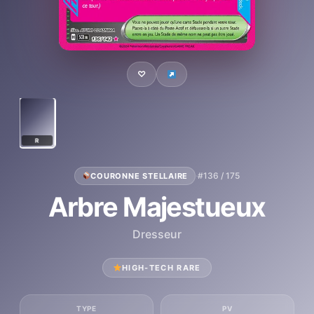
♡
R
·
#136 / 175
COURONNE STELLAIRE
Arbre Majestueux
Dresseur
HIGH-TECH RARE
TYPE
PV