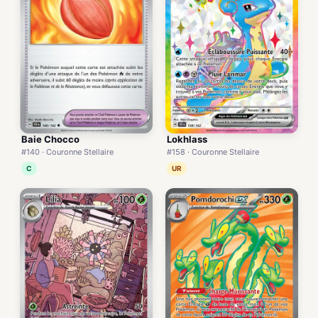
Baie Chocco
Lokhlass
#140 · Couronne Stellaire
#158 · Couronne Stellaire
C
UR