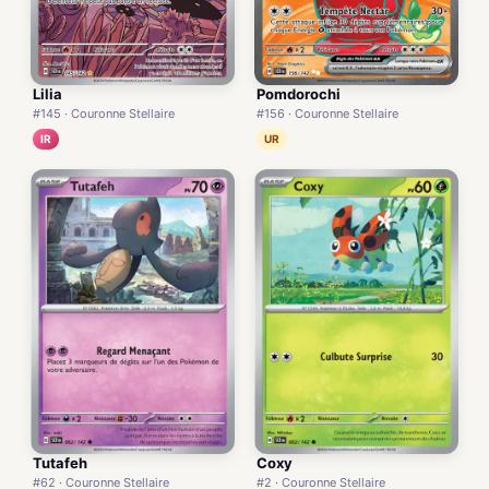
Lilia
Pomdorochi
#145 · Couronne Stellaire
#156 · Couronne Stellaire
IR
UR
Tutafeh
Coxy
#62 · Couronne Stellaire
#2 · Couronne Stellaire