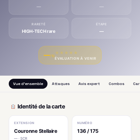
—
—
RARETÉ
ÉTAPE
HIGH-TECH rare
—
★
★
★
★
★
—
/10
ÉVALUATION À VENIR
Vue d'ensemble
Attaques
Avis expert
Combos
Car
Identité de la carte
EXTENSION
NUMÉRO
Couronne Stellaire
136 / 175
— · SCR