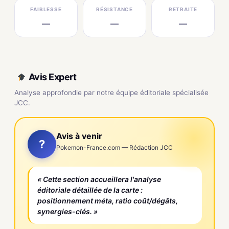
FAIBLESSE
RÉSISTANCE
RETRAITE
—
—
—
Avis Expert
Analyse approfondie par notre équipe éditoriale spécialisée
JCC.
Avis à venir
?
Pokemon-France.com — Rédaction JCC
« Cette section accueillera l'analyse
éditoriale détaillée de la carte :
positionnement méta, ratio coût/dégâts,
synergies-clés. »