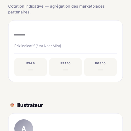
Cotation indicative — agrégation des marketplaces
partenaires.
—
Prix indicatif (état Near Mint)
PSA 9
PSA 10
BGS 10
—
—
—
Illustrateur
A