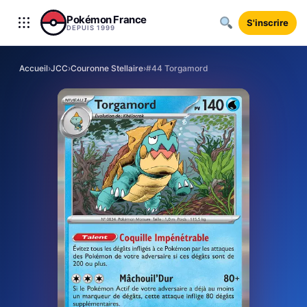
Aller au contenu
Pokémon France
S'inscrire
DEPUIS 1999
Accueil
›
JCC
›
Couronne Stellaire
›
#44 Torgamord