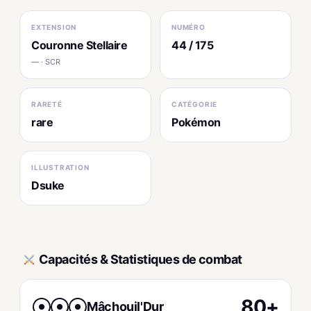
EXTENSION
NUMÉRO
Couronne Stellaire
44 / 175
— · SCR
RARETÉ
CATÉGORIE
rare
Pokémon
ILLUSTRATION
Dsuke
Capacités & Statistiques de combat
80+
Mâchouil'Dur
●
●
●