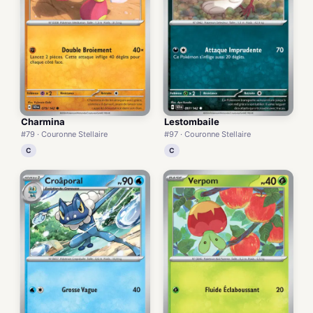
Charmina
Lestombaile
#79 · Couronne Stellaire
#97 · Couronne Stellaire
C
C