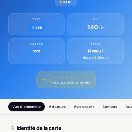
RARE
TYPE
PV
140
Eau
HP
RARETÉ
ÉTAPE
rare
Niveau 1
depuis Khélocrok
★
★
★
★
★
—
/10
ÉVALUATION À VENIR
Vue d'ensemble
Attaques
Avis expert
Combos
Aut
Identité de la carte