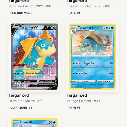
Torgamord
Torgamord
Poing de Fusion · 2021 · #81
Épée et Bouclier · 2020 · #61
PEU COMMUNE
RARE V1
Torgamord
Torgamord
La Voie du Maître · #69
Voltage Éclatant · #39
ULTRA RARE V1
RARE V1