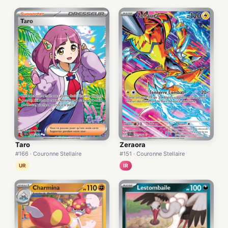
Taro
Zeraora
#166 · Couronne Stellaire
#151 · Couronne Stellaire
UR
IR