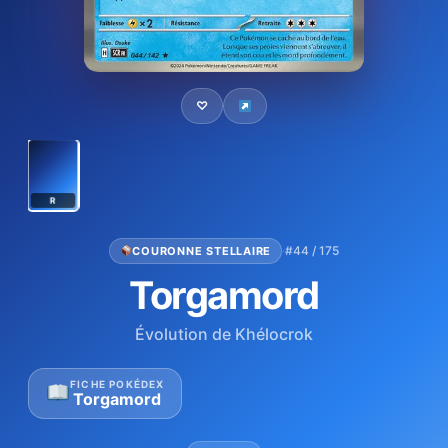
♡
R
·
#44 / 175
COURONNE STELLAIRE
Torgamord
Évolution de Khélocrok
FICHE POKÉDEX
Torgamord