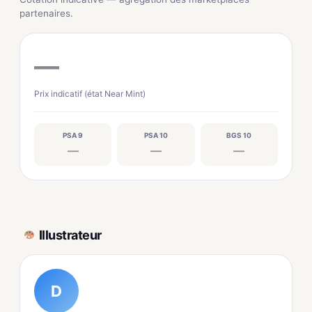
partenaires.
—
Prix indicatif (état Near Mint)
PSA 9
PSA 10
BGS 10
—
—
—
Illustrateur
D