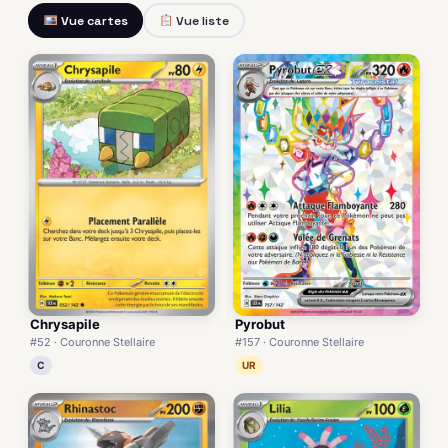
Vue cartes
Vue liste
Chrysapile
Pyrobut
#52 · Couronne Stellaire
#157 · Couronne Stellaire
C
UR