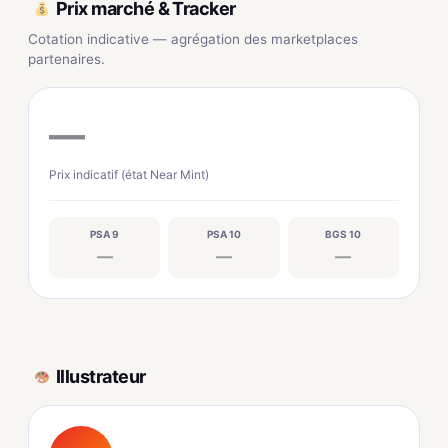
Prix marché & Tracker
Cotation indicative — agrégation des marketplaces
partenaires.
—
Prix indicatif (état Near Mint)
PSA 9
PSA 10
BGS 10
—
—
—
Illustrateur