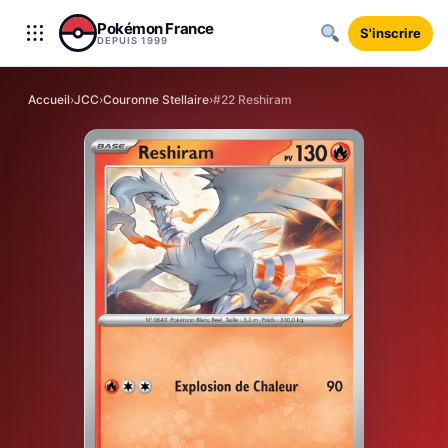
Aller au contenu
Pokémon France
S'inscrire
DEPUIS 1999
Accueil
›
JCC
›
Couronne Stellaire
›
#22 Reshiram