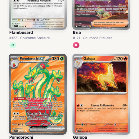
Flambusard
Bria
#123 · Couronne Stellaire
#171 · Couronne Stellaire
C
R
Pomdorochi
Galopa