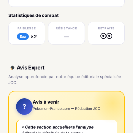
Statistiques de combat
FAIBLESSE
RÉSISTANCE
RETRAITE
×2
—
●
●
Eau
Avis Expert
Analyse approfondie par notre équipe éditoriale spécialisée
JCC.
Avis à venir
?
Pokemon-France.com — Rédaction JCC
« Cette section accueillera l'analyse