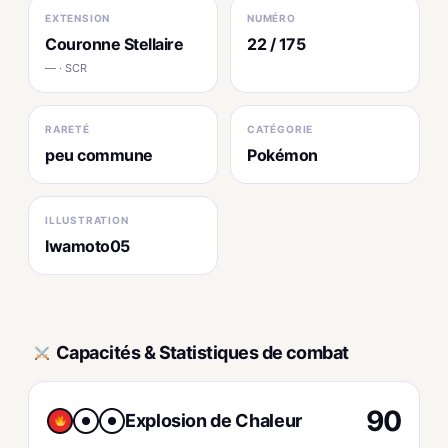
EXTENSION
NUMÉRO
Couronne Stellaire
22 / 175
— · SCR
RARETÉ
CATÉGORIE
peu commune
Pokémon
ILLUSTRATION
Iwamoto05
Capacités & Statistiques de combat
90
Explosion de Chaleur
●
●