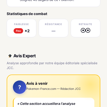
Statistiques de combat
FAIBLESSE
RÉSISTANCE
RETRAITE
×2
—
●
●
Feu
Avis Expert
Analyse approfondie par notre équipe éditoriale spécialisée
JCC.
Avis à venir
?
Pokemon-France.com — Rédaction JCC
« Cette section accueillera l'analyse