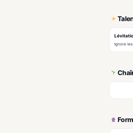
Tale
Lévitati
Ignore le
Chaî
Form