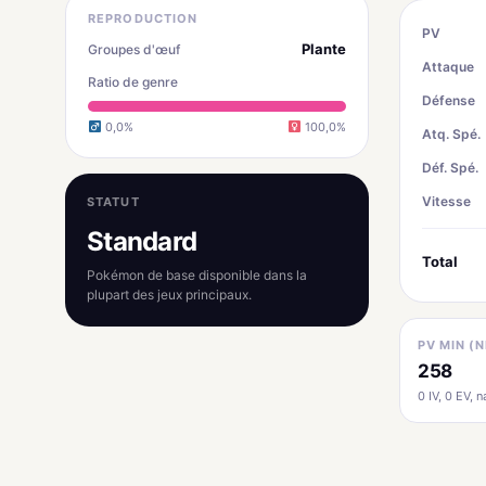
REPRODUCTION
PV
Plante
Groupes d'œuf
Attaque
Ratio de genre
Défense
0,0%
100,0%
Atq. Spé.
Déf. Spé.
Vitesse
STATUT
Standard
Total
Pokémon de base disponible dans la
plupart des jeux principaux.
PV MIN (N
258
0 IV, 0 EV, na