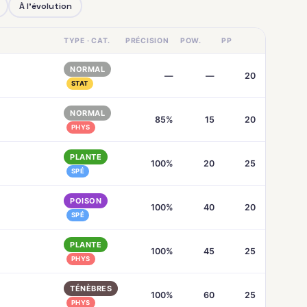
À l'évolution
TYPE · CAT.
PRÉCISION
POW.
PP
NORMAL
—
—
20
STAT
NORMAL
85%
15
20
PHYS
PLANTE
100%
20
25
SPÉ
POISON
100%
40
20
SPÉ
PLANTE
100%
45
25
PHYS
TÉNÈBRES
100%
60
25
PHYS