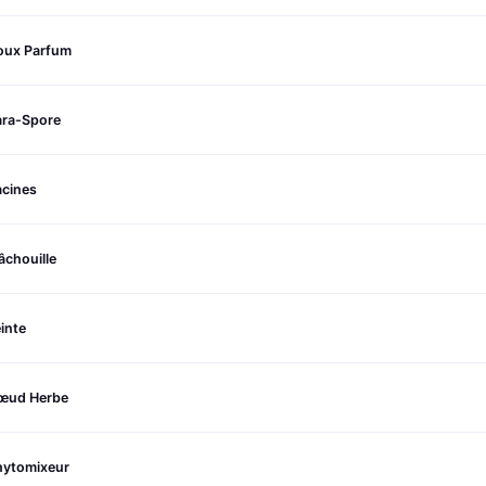
oux Parfum
ara-Spore
acines
chouille
inte
œud Herbe
hytomixeur