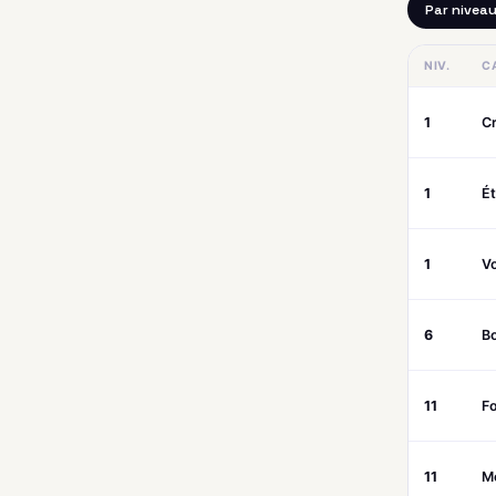
Par nivea
NIV.
C
1
C
1
Ét
1
Vo
6
B
11
Fo
11
M