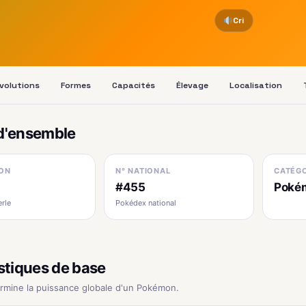
Cri
volutions
Formes
Capacités
Élevage
Localisation
d'ensemble
ON
N° NATIONAL
CATÉGO
#455
Poké
erle
Pokédex national
stiques de base
ermine la puissance globale d'un Pokémon.