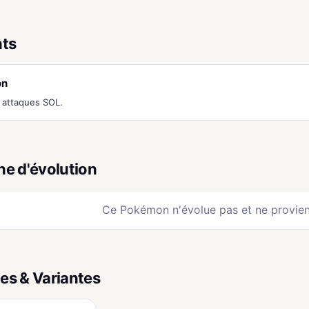
nts
on
s attaques SOL.
ne d'évolution
Ce Pokémon n'évolue pas et ne provien
es & Variantes