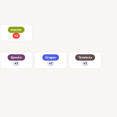
Insecte
×2
Spectre
Dragon
Ténèbres
×1
×1
×1