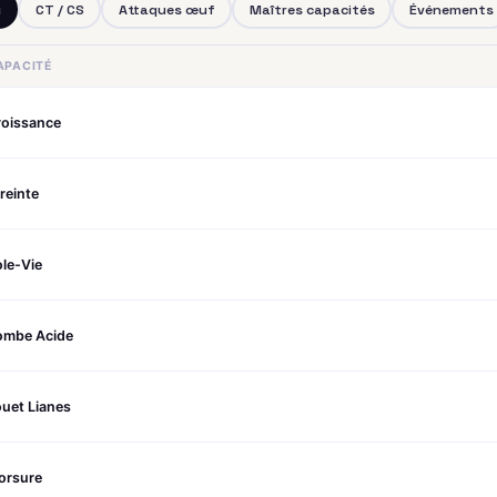
u
CT / CS
Attaques œuf
Maîtres capacités
Événements
APACITÉ
roissance
reinte
le-Vie
ombe Acide
uet Lianes
orsure