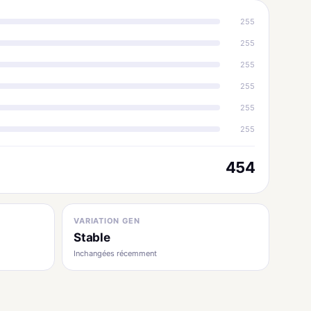
255
255
255
255
255
255
454
VARIATION GEN
Stable
Inchangées récemment