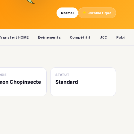
Normal
★
Chromatique
Transfert HOME
Événements
Compétitif
JCC
Pokédex
RIE
STATUT
mon Chopinsecte
Standard