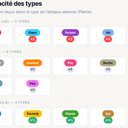
acité des types
rs reçus selon le type de l'attaque adverse (Plante).
 (×2) — 5 TYPES
Glace
Poison
Vol
×2
×2
×2
) — 9 TYPES
l
Combat
Psy
Roche
×1
×1
×1
Fée
×1
×0,5) — 4 TYPES
Électrik
Plante
Sol
×½
×½
×½