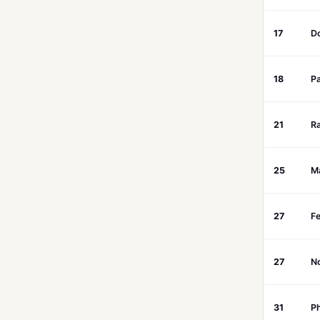
17
D
18
P
21
R
25
Mâ
27
Fe
27
N
31
P