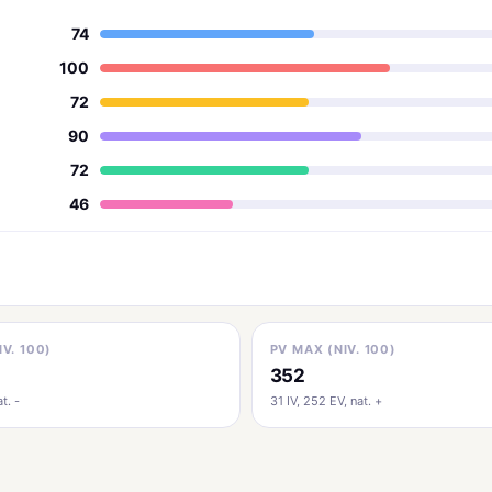
74
100
72
90
72
46
IV. 100)
PV MAX (NIV. 100)
352
t. -
31 IV, 252 EV, nat. +