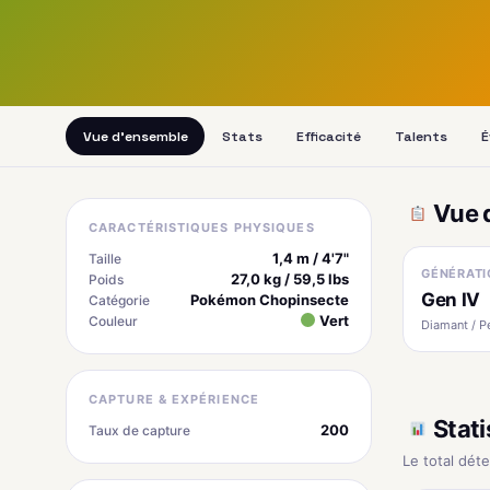
Vue d'ensemble
Stats
Efficacité
Talents
É
Vue 
CARACTÉRISTIQUES PHYSIQUES
1,4 m / 4'7"
Taille
GÉNÉRATI
27,0 kg / 59,5 lbs
Poids
Gen IV
Pokémon Chopinsecte
Catégorie
Vert
Couleur
Diamant / P
CAPTURE & EXPÉRIENCE
Stati
200
Taux de capture
Le total dét