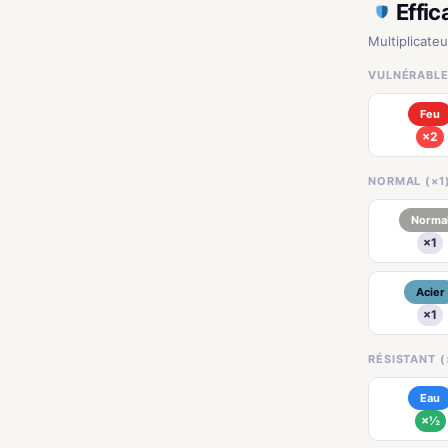
Effic
Multiplicateu
VULNÉRABLE
Feu
×2
NORMAL (×1
Norma
×1
Acier
×1
RÉSISTANT (
Eau
×½