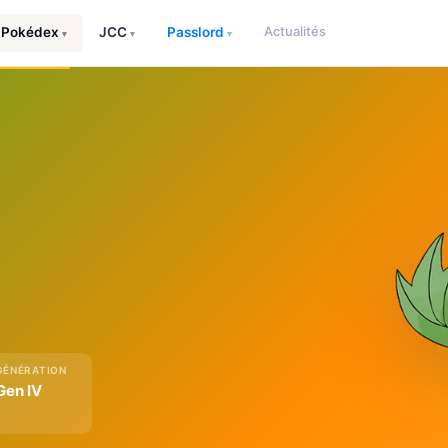
Actualités
Pokédex
JCC
Passlord
▾
▾
▾
GÉNÉRATION
Gen IV