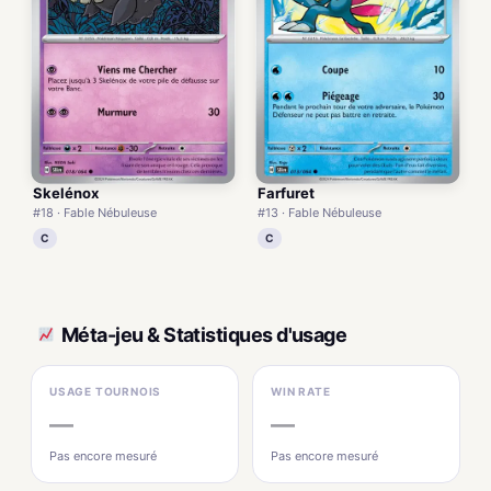
Skelénox
Farfuret
#18 · Fable Nébuleuse
#13 · Fable Nébuleuse
C
C
Méta-jeu & Statistiques d'usage
USAGE TOURNOIS
WIN RATE
—
—
Pas encore mesuré
Pas encore mesuré