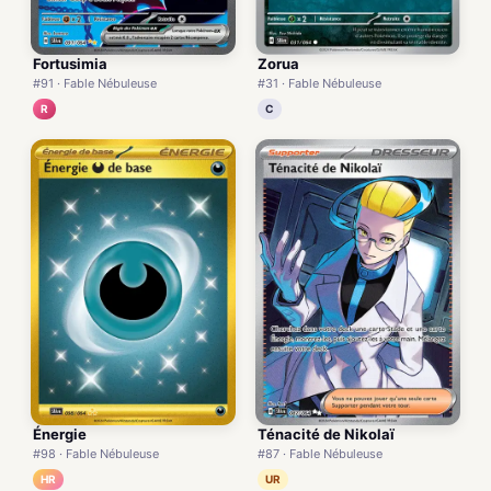
Zorua
Fortusimia
#31 · Fable Nébuleuse
#91 · Fable Nébuleuse
C
R
Énergie
Ténacité de Nikolaï
#98 · Fable Nébuleuse
#87 · Fable Nébuleuse
HR
UR