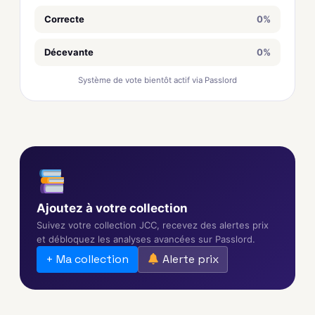
Correcte
0%
Décevante
0%
Système de vote bientôt actif via Passlord
Ajoutez à votre collection
Suivez votre collection JCC, recevez des alertes prix
et débloquez les analyses avancées sur Passlord.
+ Ma collection
Alerte prix