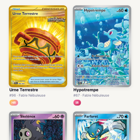
Urne Terrestre
Hypotrempe
#96 · Fable Nébuleuse
#67 · Fable Nébuleuse
HR
IR