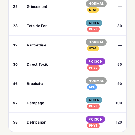
NORMAL
25
Grincement
—
STAT
ACIER
28
Tête de Fer
80
PHYS
NORMAL
32
Vantardise
—
STAT
POISON
36
Direct Toxik
80
PHYS
NORMAL
46
Brouhaha
90
SPÉ
ACIER
52
Dérapage
100
PHYS
POISON
58
Détricanon
120
PHYS