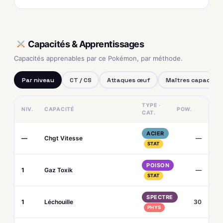
Capacités & Apprentissages
Capacités apprenables par ce Pokémon, par méthode.
Par niveau
CT / CS
Attaques œuf
Maîtres capacités
TYPE ·
NIV.
CAPACITÉ
POW.
CAT.
ACIER
—
Chgt Vitesse
—
STAT
POISON
1
Gaz Toxik
—
STAT
SPECTRE
1
Léchouille
30
PHYS