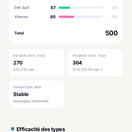
67
Déf. Spé.
255
90
Vitesse
255
500
Total
PV MIN (NIV. 100)
PV MAX (NIV. 100)
270
364
0 IV, 0 EV, nat. -
31 IV, 252 EV, nat. +
VARIATION GEN
Stable
Inchangées récemment
Efficacité des types