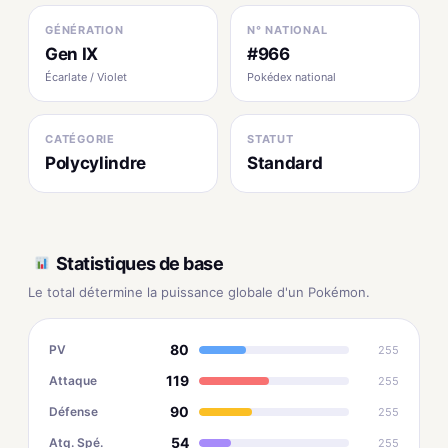
GÉNÉRATION
N° NATIONAL
Gen IX
#966
Écarlate / Violet
Pokédex national
CATÉGORIE
STATUT
Polycylindre
Standard
Statistiques de base
Le total détermine la puissance globale d'un Pokémon.
80
PV
255
119
Attaque
255
90
Défense
255
54
Atq. Spé.
255