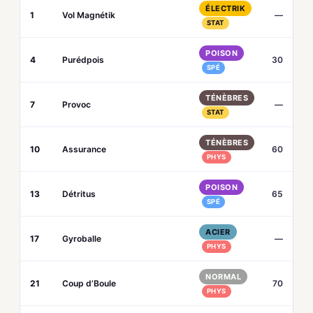
ÉLECTRIK
1
Vol Magnétik
—
STAT
POISON
4
Purédpois
30
SPÉ
TÉNÈBRES
7
Provoc
—
STAT
TÉNÈBRES
10
Assurance
60
PHYS
POISON
13
Détritus
65
SPÉ
ACIER
17
Gyroballe
—
PHYS
NORMAL
21
Coup d’Boule
70
PHYS