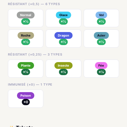
RÉSISTANT (×0,5) — 6 TYPES
Normal
Glace
Vol
×½
×½
×½
Roche
Dragon
Acier
×½
×½
×½
RÉSISTANT (×0,25) — 3 TYPES
Plante
Insecte
Fée
×¼
×¼
×¼
IMMUNISÉ (×0) — 1 TYPE
Poison
×0