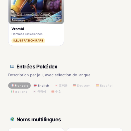
Vrombi
Flammes Obsidiennes
ILLUSTRATION RARE
Entrées Pokédex
Description par jeu, avec sélection de langue.
Français
English
日本語
Deutsch
Español
Italiano
한국어
中文
Noms multilingues