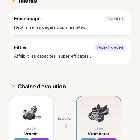
Talents
Envelocape
TALENT 1
Neutralise les dégâts dus à la météo.
Filtre
TALENT CACHÉ
Affaiblit les capacités “super efficaces”.
Chaîne d'évolution
Évolution
→
#965
#966
Vrombi
Vrombotor