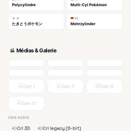
Polycylindre
Multi-Cyl Pokémon
JP
DE
たきとうポケモン
Mehrzylinder
Médias & Galerie
CRIS AUDIO
Cri 3D
Cri legacy (8-bit)