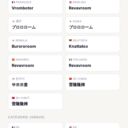
FRANÇAIS
ENGLISH
Vrombotor
Revavroom
漢字
KANA
ブロロローム
ブロロローム
ROMAJI
DEUTSCH
Burororoom
Knattatox
ESPAÑOL
ITALIANO
Revavroom
Revavroom
한국어
ZH-HANS
부르르룸
普隆隆姆
ZH-HANT
普隆隆姆
CATÉGORIE (GENUS)
FR
EN