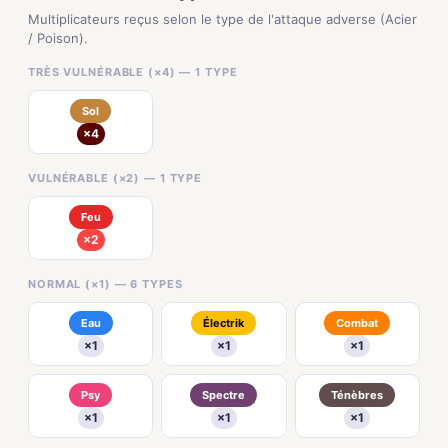
Multiplicateurs reçus selon le type de l'attaque adverse (Acier
/ Poison).
TRÈS VULNÉRABLE (×4) — 1 TYPE
Sol
×4
VULNÉRABLE (×2) — 1 TYPE
Feu
×2
NORMAL (×1) — 6 TYPES
Eau
Électrik
Combat
×1
×1
×1
Psy
Spectre
Ténèbres
×1
×1
×1