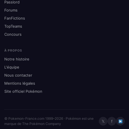
Passlord
Forums
FanFictions
TopTeams
Concours
À PROPOS
Notre histoire
L'équipe
Nous contacter
Mentions légales
Site officiel Pokémon
© Pokemon-France.com 1999–2026 · Pokémon est une
𝕏
f
marque de The Pokémon Company