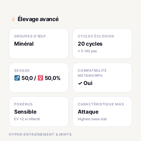
Élevage avancé
GROUPES D'ŒUF
CYCLES ÉCLOSION
Minéral
20 cycles
≈ 5 140 pas
SEXAGE
COMPATIBILITÉ
MÉTAMORPH
50,0 /
50,0%
✓ Oui
POKÉRUS
CARACTÉRISTIQUE MAX
Sensible
Attaque
EV ×2 si infecté
Highest base stat
HYPER-ENTRAÎNEMENT & MINTS