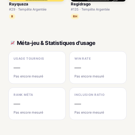
Rayquaza
Regidrago
#29 · Tempête Argentée
#135 · Tempête Argentée
R
RH
Méta-jeu & Statistiques d'usage
USAGE TOURNOIS
WIN RATE
—
—
Pas encore mesuré
Pas encore mesuré
RANK MÉTA
INCLUSION RATIO
—
—
Pas encore mesuré
Pas encore mesuré