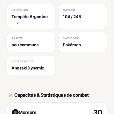
EXTENSION
NUMÉRO
Tempête Argentée
104 / 245
— · SIT
RARETÉ
CATÉGORIE
peu commune
Pokémon
ILLUSTRATION
Anesaki Dynamic
Capacités & Statistiques de combat
30
Morsure