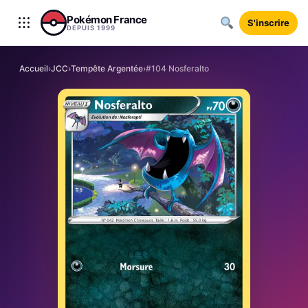
Aller au contenu
Pokémon France
S'inscrire
DEPUIS 1999
Accueil
›
JCC
›
Tempête Argentée
›
#104 Nosferalto