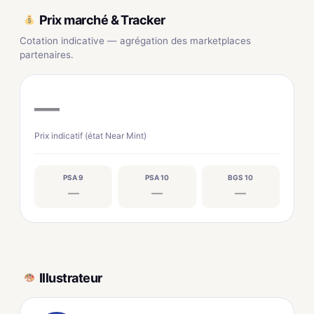
Prix marché & Tracker
Cotation indicative — agrégation des marketplaces
partenaires.
—
Prix indicatif (état Near Mint)
PSA 9
PSA 10
BGS 10
—
—
—
Illustrateur