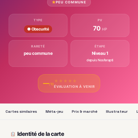
PEU COMMUNE
TYPE
PV
70
● Obscurité
HP
RARETÉ
ÉTAPE
peu commune
Niveau 1
depuis Nosferapti
★
★
★
★
★
—
/10
ÉVALUATION À VENIR
Cartes similaires
Méta-jeu
Prix & marché
Illustrateur
Identité de la carte