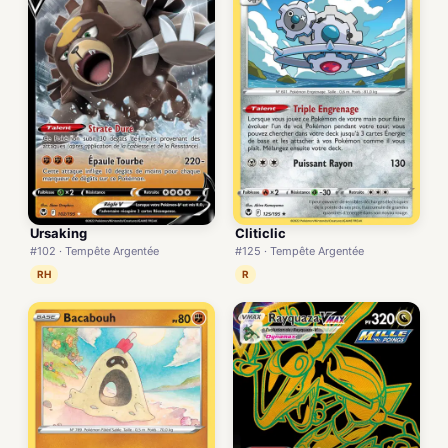
Ursaking
Cliticlic
#102 · Tempête Argentée
#125 · Tempête Argentée
RH
R