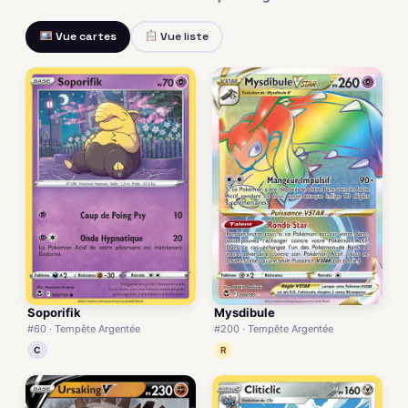
Vue cartes
Vue liste
Soporifik
Mysdibule
#60 · Tempête Argentée
#200 · Tempête Argentée
C
R