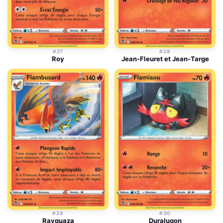
#27
#28
Roy
Jean-Fleuret et Jean-Targe
#29
#30
Rayquaza
Duralugon