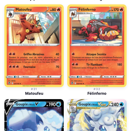
#31
#32
Matoufeu
Félinferno