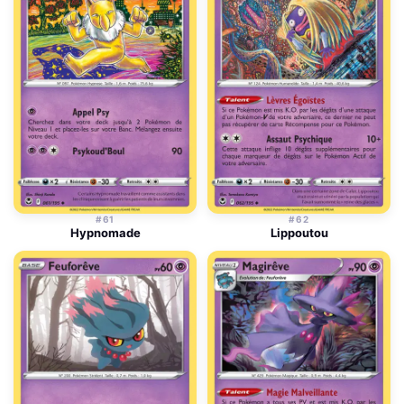
#61
#62
Hypnomade
Lippoutou