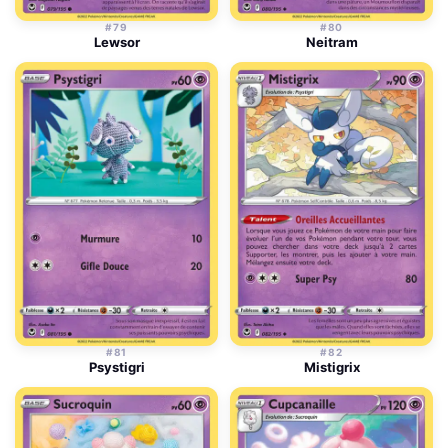
#79
#80
Lewsor
Neitram
#81
#82
Psystigri
Mistigrix