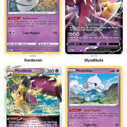
#69
#70
Gardevoir
Mysdibule