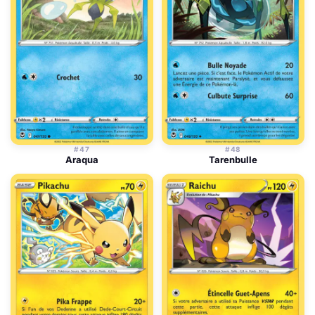
#47
#48
Araqua
Tarenbulle