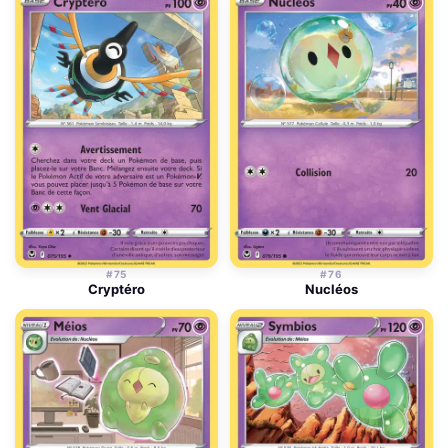
#75
#76
Cryptéro
Nucléos