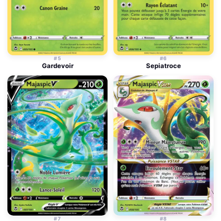
#5
#6
Gardevoir
Sepiatroce
#7
#8