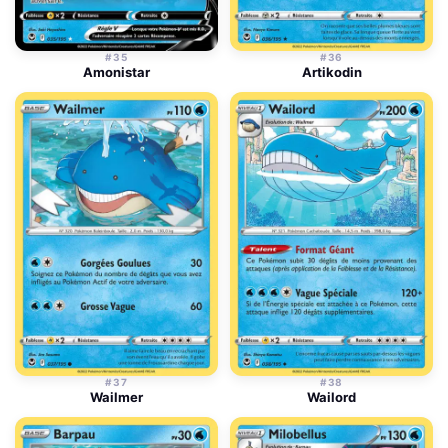
#35
#36
Amonistar
Artikodin
#37
#38
Wailmer
Wailord