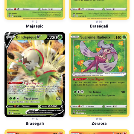
#13
#14
Majaspic
Braségali
#15
#16
Braségali
Zeraora