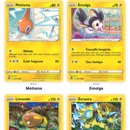
#53
#54
Motisma
Emolga