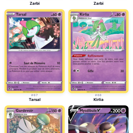
Zarbi
Zarbi
#67
#68
Tarsal
Kirlia