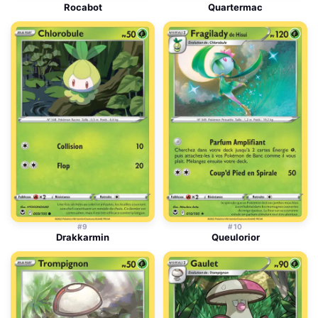
Rocabot
Quartermac
#9
#10
Drakkarmin
Queulorior