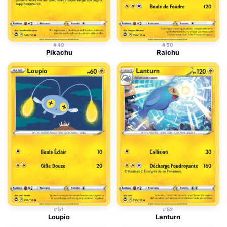
#49
#50
Pikachu
Raichu
#51
#52
Loupio
Lanturn