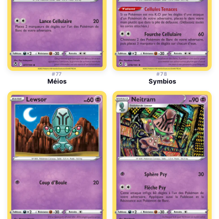
#77
#78
Méios
Symbios