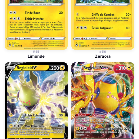
#55
#56
Limonde
Zeraora