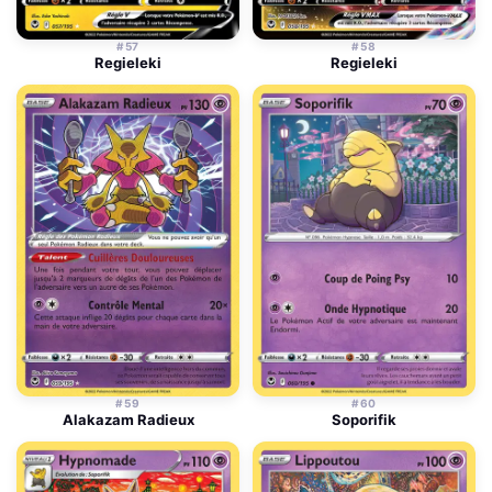
#57
#58
Regieleki
Regieleki
#59
#60
Alakazam Radieux
Soporifik