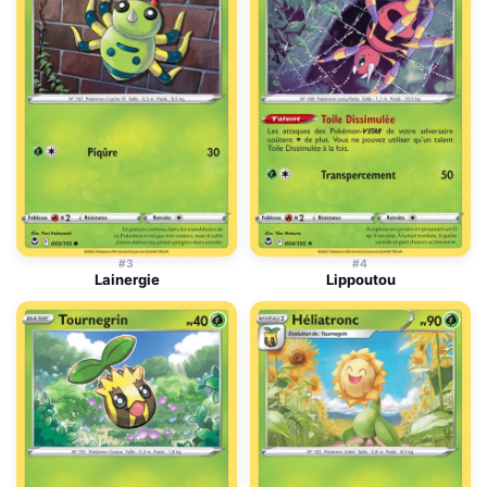
#3
#4
Lainergie
Lippoutou