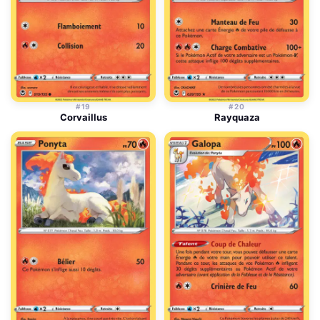
#19
#20
Corvaillus
Rayquaza