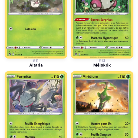
#11
#12
Altaria
Mélokrik