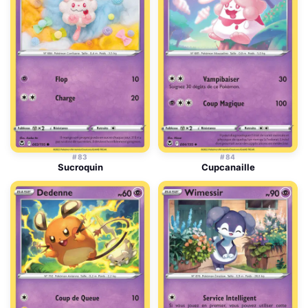
#83
#84
Sucroquin
Cupcanaille