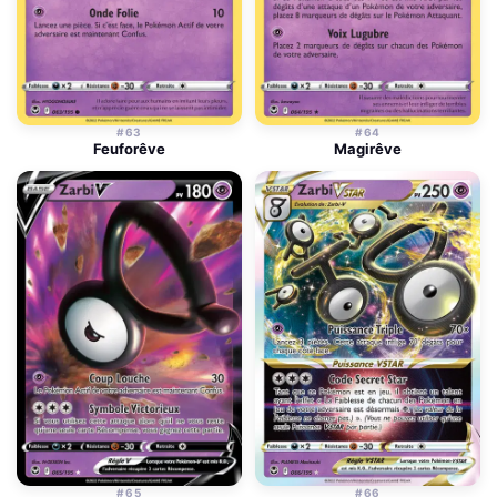
#63
#64
Feuforêve
Magirêve
#65
#66