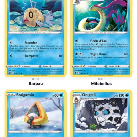
#39
#40
Barpau
Milobellus