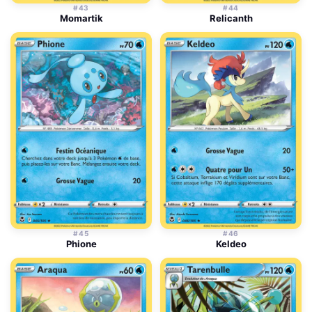
#43
#44
Momartik
Relicanth
#45
#46
Phione
Keldeo