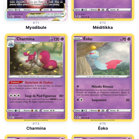
#71
#72
Mysdibule
Méditikka
#73
#74
Charmina
Éoko