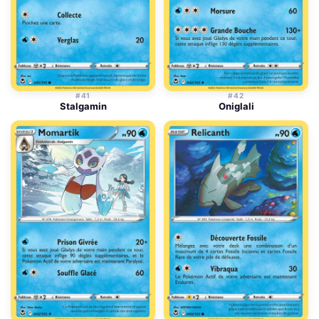
#41
#42
Stalgamin
Oniglali