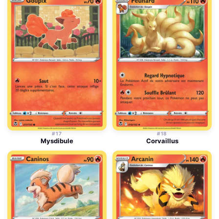
#17
#18
Mysdibule
Corvaillus