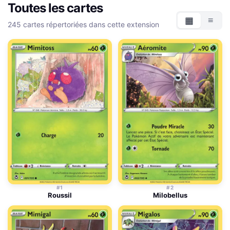
Toutes les cartes
▦
≡
245 cartes répertoriées dans cette extension
Grille
List
#1
#2
Roussil
Milobellus