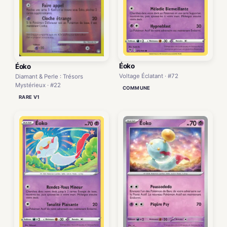
Éoko
Éoko
Voltage Éclatant · #72
Diamant & Perle : Trésors
Mystérieux · #22
COMMUNE
RARE V1