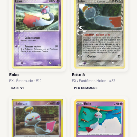
Eoko δ
Eoko
EX : Fantômes Holon · #37
EX : Émeraude · #12
PEU COMMUNE
RARE V1