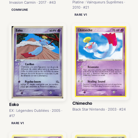
Platine : Vainqueurs Suprêmes ·
Invasion Carmin · 2017 · #43
2010 · #21
COMMUNE
RARE V1
Chimecho
Eoko
Black Star Nintendo · 2003 · #24
EX : Légendes Oubliées · 2005 ·
#17
RARE V1