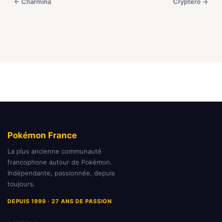
← Charmina
Cryptéro →
Pokémon France
La plus ancienne communauté
francophone autour de Pokémon.
Indépendante, passionnée, depuis
toujours.
DEPUIS 1999 · 27 ANS DE PASSION