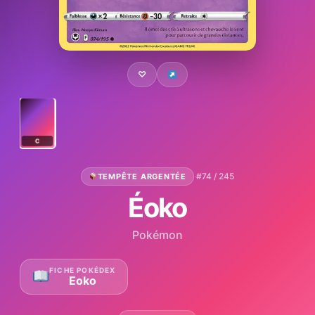
♡
C
·
#74 / 245
TEMPÊTE ARGENTÉE
Éoko
Pokémon
FICHE POKÉDEX
Eoko