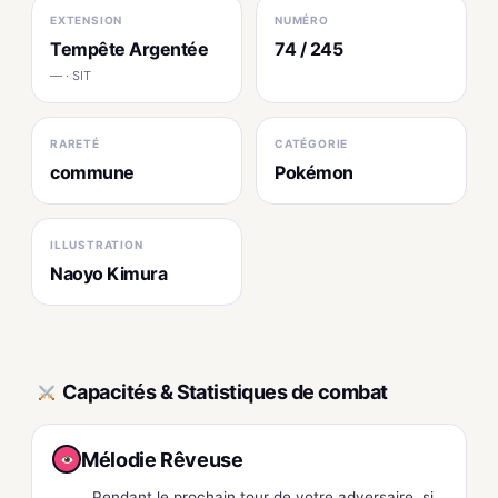
EXTENSION
NUMÉRO
Tempête Argentée
74 / 245
— · SIT
RARETÉ
CATÉGORIE
commune
Pokémon
ILLUSTRATION
Naoyo Kimura
Capacités & Statistiques de combat
Mélodie Rêveuse
Pendant le prochain tour de votre adversaire, si