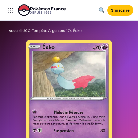
Aller au contenu
Pokémon France
S'inscrire
DEPUIS 1999
Accueil
›
JCC
›
Tempête Argentée
›
#74 Éoko