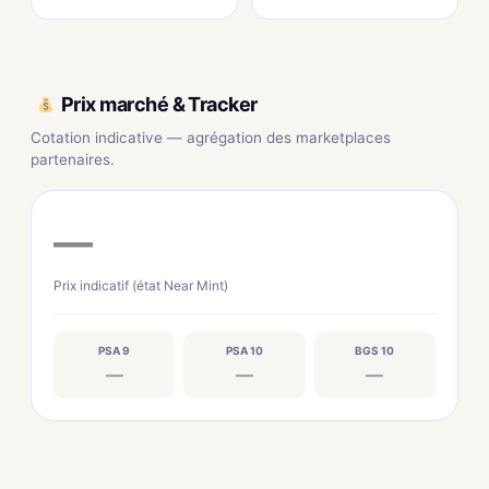
Prix marché & Tracker
Cotation indicative — agrégation des marketplaces
partenaires.
—
Prix indicatif (état Near Mint)
PSA 9
PSA 10
BGS 10
—
—
—