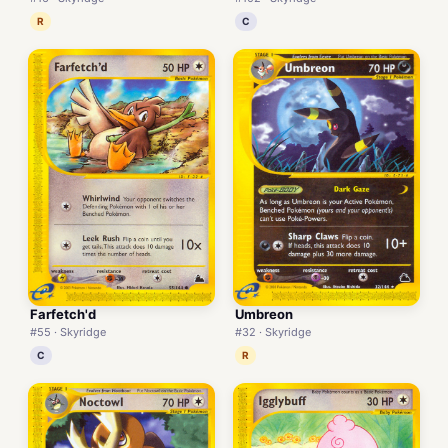
R
C
Farfetch'd
Umbreon
#55 · Skyridge
#32 · Skyridge
C
R