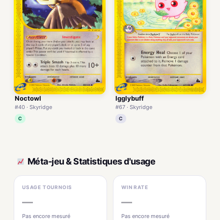
Noctowl
Igglybuff
#40 · Skyridge
#67 · Skyridge
C
C
Méta-jeu & Statistiques d'usage
USAGE TOURNOIS
WIN RATE
—
—
Pas encore mesuré
Pas encore mesuré