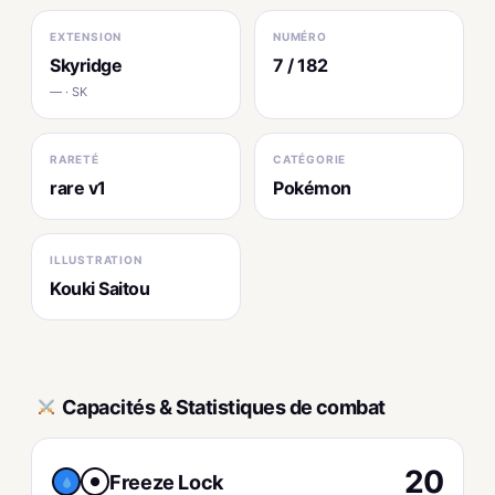
EXTENSION
NUMÉRO
Skyridge
7 / 182
— · SK
RARETÉ
CATÉGORIE
rare v1
Pokémon
ILLUSTRATION
Kouki Saitou
Capacités & Statistiques de combat
20
Freeze Lock
●