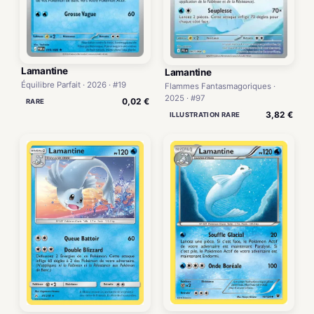
Lamantine
Lamantine
Équilibre Parfait · 2026 · #19
Flammes Fantasmagoriques ·
2025 · #97
0,02 €
RARE
3,82 €
ILLUSTRATION RARE