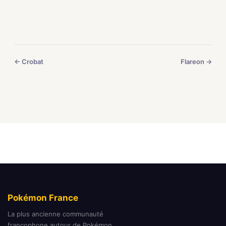
← Crobat
Flareon →
Pokémon France
La plus ancienne communauté
francophone autour de Pokémon.