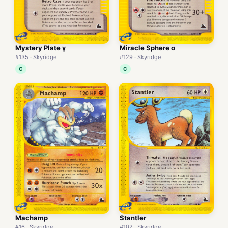
Mystery Plate γ
Miracle Sphere α
#135 · Skyridge
#129 · Skyridge
C
C
Machamp
Stantler
#16 · Skyridge
#102 · Skyridge