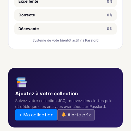
Excellente
0%
Correcte
0%
Décevante
0%
Système de vote bientôt actif via Passlord
Ajoutez à votre collection
Suivez votre collection JCC, recevez des alertes prix
et débloquez les analyses avancées sur Passlord.
+ Ma collection
Alerte prix