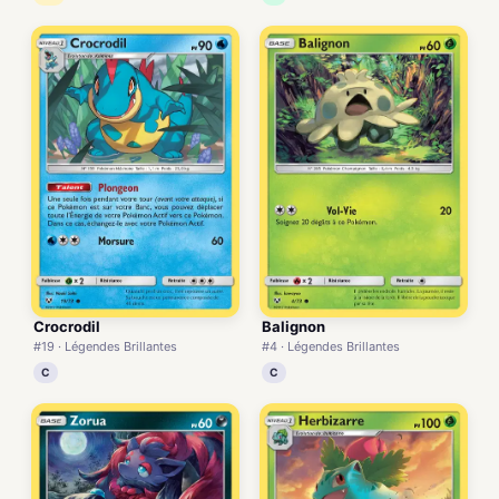
Crocrodil
Balignon
#19 · Légendes Brillantes
#4 · Légendes Brillantes
C
C