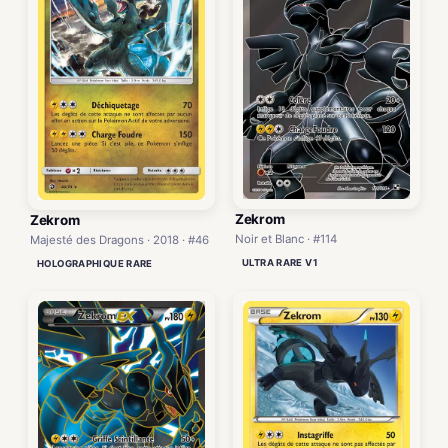
Zekrom
Zekrom
Noir et Blanc · #114
Majesté des Dragons · 2018 · #46
ULTRA RARE V1
HOLOGRAPHIQUE RARE