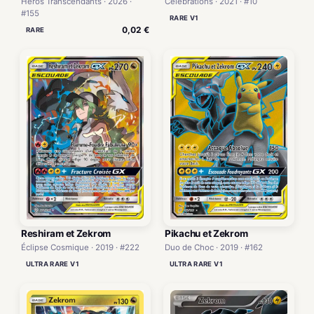
Héros Transcendants · 2026 ·
Célébrations · 2021 · #10
#155
RARE V1
0,02 €
RARE
Reshiram et Zekrom
Pikachu et Zekrom
Éclipse Cosmique · 2019 · #222
Duo de Choc · 2019 · #162
ULTRA RARE V1
ULTRA RARE V1