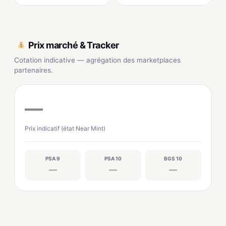
Prix marché & Tracker
Cotation indicative — agrégation des marketplaces
partenaires.
—
Prix indicatif (état Near Mint)
PSA 9
PSA 10
BGS 10
—
—
—