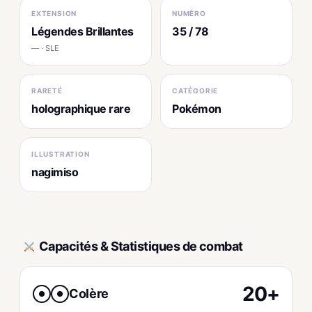
EXTENSION
NUMÉRO
Légendes Brillantes
35 / 78
— · SLE
RARETÉ
CATÉGORIE
holographique rare
Pokémon
ILLUSTRATION
nagimiso
Capacités & Statistiques de combat
20+
Colère
●
●