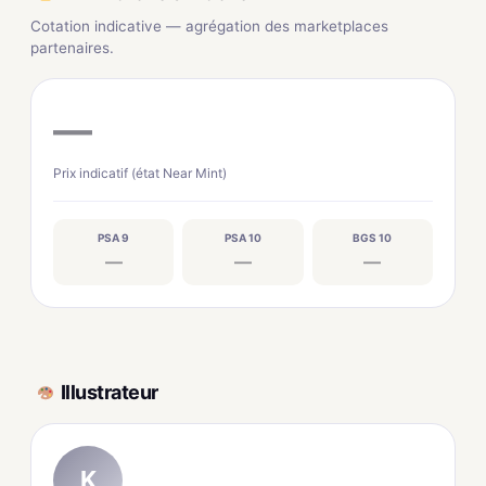
Cotation indicative — agrégation des marketplaces
partenaires.
—
Prix indicatif (état Near Mint)
PSA 9
PSA 10
BGS 10
—
—
—
Illustrateur
K