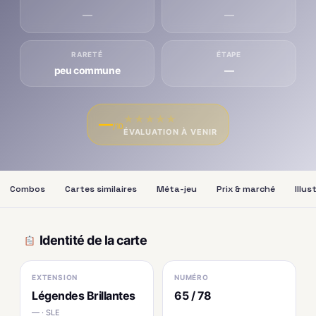
—
—
RARETÉ
ÉTAPE
peu commune
—
★
★
★
★
★
—
/10
ÉVALUATION À VENIR
Combos
Cartes similaires
Méta-jeu
Prix & marché
Illus
Identité de la carte
EXTENSION
NUMÉRO
Légendes Brillantes
65 / 78
— · SLE