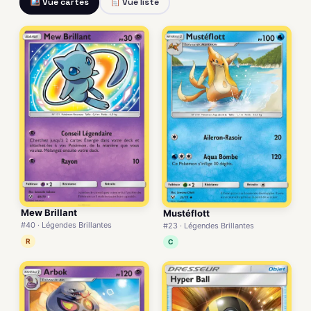
Vue cartes
Vue liste
Mew Brillant
Mustéflott
#40 · Légendes Brillantes
#23 · Légendes Brillantes
R
C