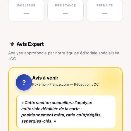
FAIBLESSE
RÉSISTANCE
RETRAITE
—
—
—
Avis Expert
Analyse approfondie par notre équipe éditoriale spécialisée
JCC.
Avis à venir
?
Pokemon-France.com — Rédaction JCC
« Cette section accueillera l'analyse
éditoriale détaillée de la carte :
positionnement méta, ratio coût/dégâts,
synergies-clés. »