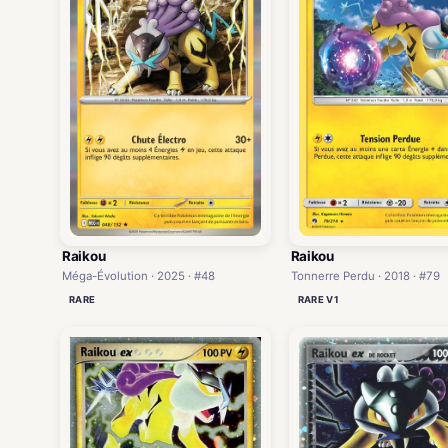
Raikou
Raikou
Méga-Évolution · 2025 · #48
Tonnerre Perdu · 2018 · #79
RARE
RARE V1