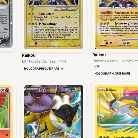
Raikou
Raikou
Diamant & Perle : Merveille
EX : Forces Cachées · #114
· #16
HOLOGRAPHIQUE RARE ☆
HOLOGRAPHIQUE RARE