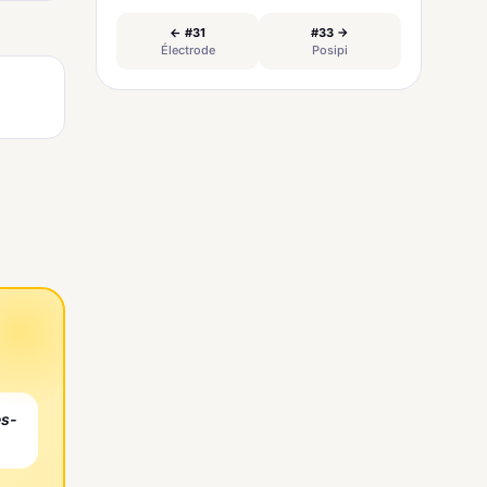
← #31
#33 →
Électrode
Posipi
es-