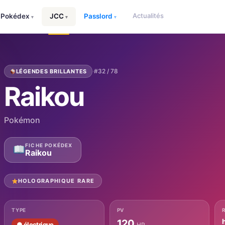
Actualités
Pokédex
JCC
Passlord
▾
▾
▾
·
#32 / 78
LÉGENDES BRILLANTES
Raikou
Pokémon
FICHE POKÉDEX
Raikou
HOLOGRAPHIQUE RARE
TYPE
PV
120
● électrique
HP