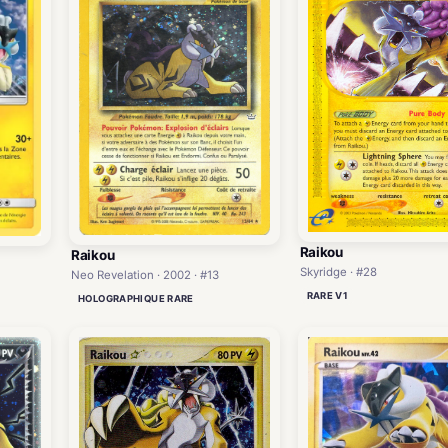
Raikou
Raikou
Skyridge · #28
Neo Revelation · 2002 · #13
RARE V1
HOLOGRAPHIQUE RARE