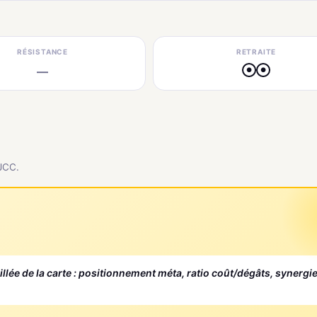
RÉSISTANCE
RETRAITE
—
●
●
 JCC.
aillée de la carte : positionnement méta, ratio coût/dégâts, synergi