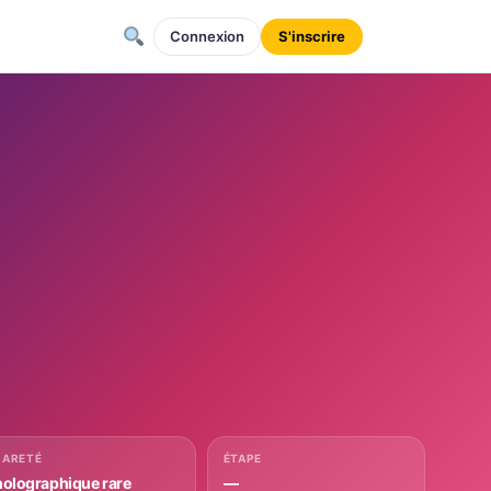
Connexion
S'inscrire
RARETÉ
ÉTAPE
holographique rare
—