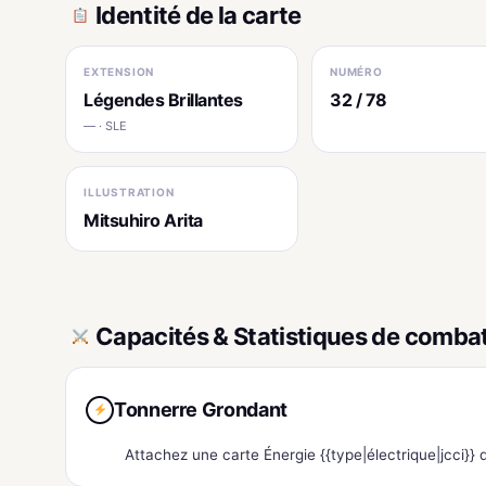
Identité de la carte
EXTENSION
NUMÉRO
Légendes Brillantes
32 / 78
— · SLE
ILLUSTRATION
Mitsuhiro Arita
Capacités & Statistiques de comba
Tonnerre Grondant
Attachez une carte Énergie {{type|électrique|jcci}}