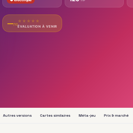
★
★
★
★
★
—
/10
ÉVALUATION À VENIR
Autres versions
Cartes similaires
Méta-jeu
Prix & marché