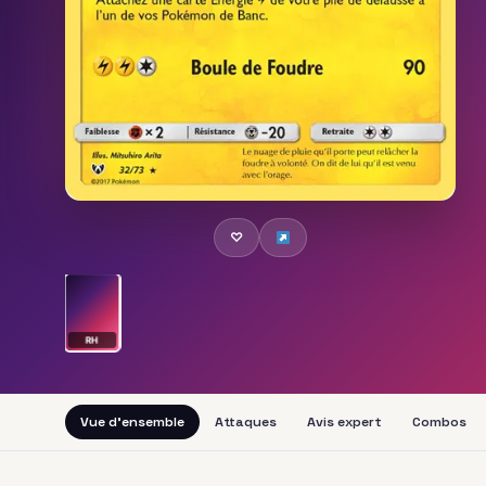
♡
RH
Vue d'ensemble
Attaques
Avis expert
Combos