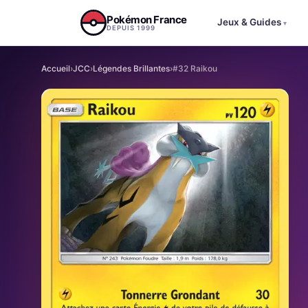
Aller au contenu
Pokémon France
Jeux & Guides
▾
DEPUIS 1999
Accueil
›
JCC
›
Légendes Brillantes
›
#32 Raikou