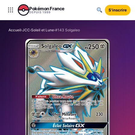
Aller au contenu
Pokémon France
S'inscrire
DEPUIS 1999
Accueil
›
JCC
›
Soleil et Lune
›
#143 Solgaleo