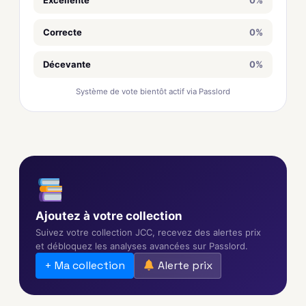
Excellente
0%
Correcte
0%
Décevante
0%
Système de vote bientôt actif via Passlord
Ajoutez à votre collection
Suivez votre collection JCC, recevez des alertes prix
et débloquez les analyses avancées sur Passlord.
+ Ma collection
Alerte prix