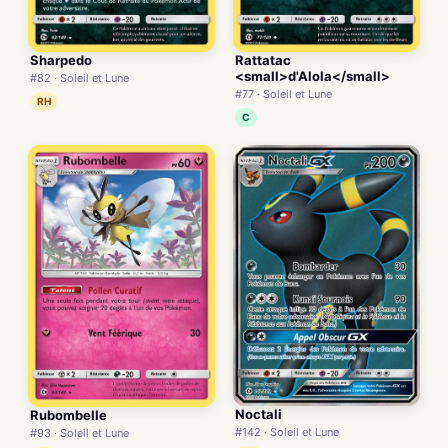
Sharpedo
Rattatac
<small>d'Alola</small>
#82 · Soleil et Lune
#77 · Soleil et Lune
RH
C
Noctali
Rubombelle
#142 · Soleil et Lune
#93 · Soleil et Lune