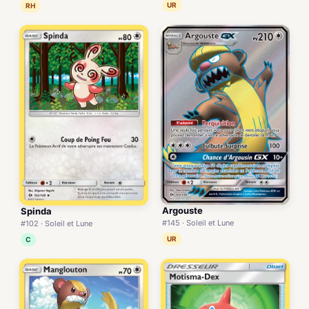
UR
RH
Argouste
Spinda
#145 · Soleil et Lune
#102 · Soleil et Lune
UR
C