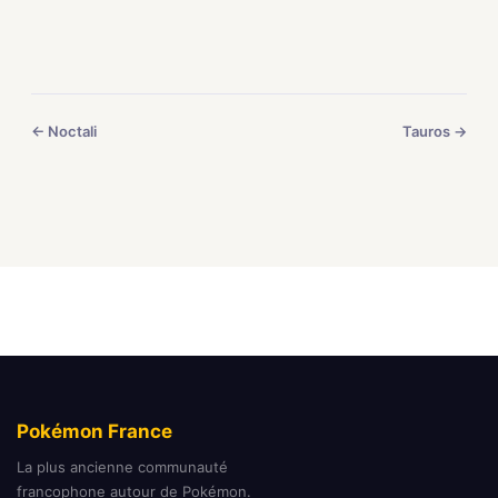
← Noctali
Tauros →
Pokémon France
La plus ancienne communauté
francophone autour de Pokémon.