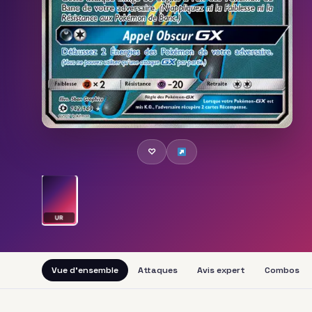
♡
UR
Vue d'ensemble
Attaques
Avis expert
Combos