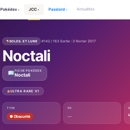
Actualités
Pokédex
JCC
Passlord
▾
▾
▾
·
#142 / 163
·
Sortie : 3 février 2017
SOLEIL ET LUNE
Noctali
FICHE POKÉDEX
Noctali
ULTRA RARE V1
TYPE
PV
u
—
● Obscurité