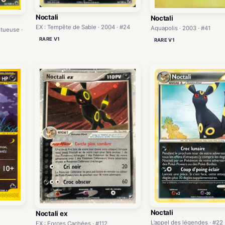
Noctali
Noctali
EX : Tempête de Sable · 2004 · #24
Aquapolis · 2003 · #41
tueuse ·
RARE V1
RARE V1
Noctali
Noctali ex
L’appel des légendes · #22
EX : Forces Cachées · #112