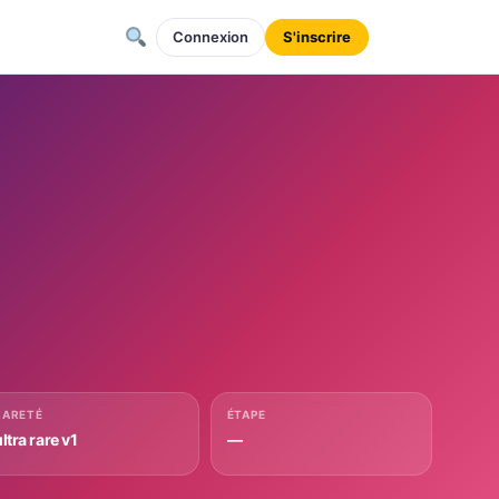
Connexion
S'inscrire
RARETÉ
ÉTAPE
ltra rare v1
—