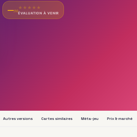
★
★
★
★
★
—
/10
ÉVALUATION À VENIR
Autres versions
Cartes similaires
Méta-jeu
Prix & marché