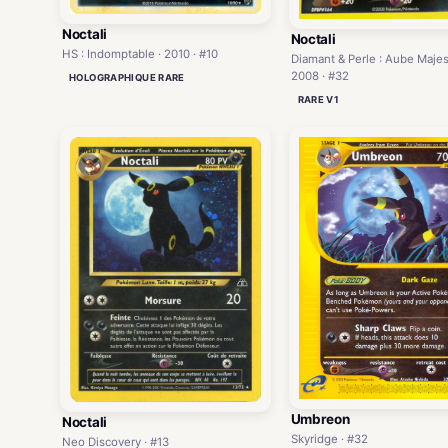
Noctali
Noctali
HS : Indomptable · 2010 · #10
Diamant & Perle : Aube Majes
2008 · #32
HOLOGRAPHIQUE RARE
RARE V1
Umbreon
Noctali
Skyridge · #32
Neo Discovery · #13