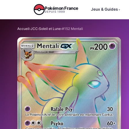
Aller au contenu
Pokémon France
Jeux & Guides
▾
DEPUIS 1999
Accueil
›
JCC
›
Soleil et Lune
›
#152 Mentali