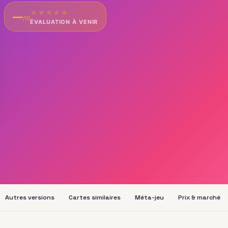
★
★
★
★
★
—
/10
ÉVALUATION À VENIR
Autres versions
Cartes similaires
Méta-jeu
Prix & marché