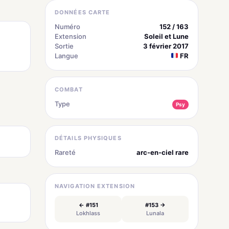
DONNÉES CARTE
Numéro
152 / 163
Extension
Soleil et Lune
Sortie
3 février 2017
Langue
FR
COMBAT
Type
Psy
DÉTAILS PHYSIQUES
Rareté
arc-en-ciel rare
NAVIGATION EXTENSION
← #151
#153 →
Lokhlass
Lunala