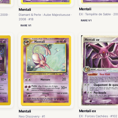
Mentali
Mentali
EX : Tempête de Sable · 200
Diamant & Perle : Aube Majestueuse ·
 2009 ·
2008 · #18
RARE V1
RARE V1
Mentali ex
Mentali
EX : Forces Cachées · #102
Neo Discovery · #1