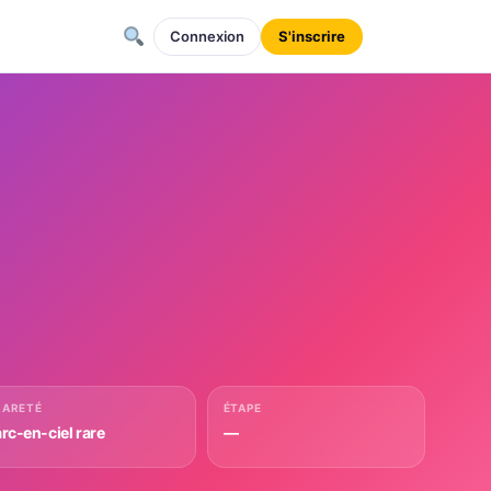
Connexion
S'inscrire
RARETÉ
ÉTAPE
arc-en-ciel rare
—