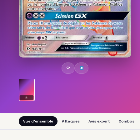
♡
R
Vue d'ensemble
Attaques
Avis expert
Combos