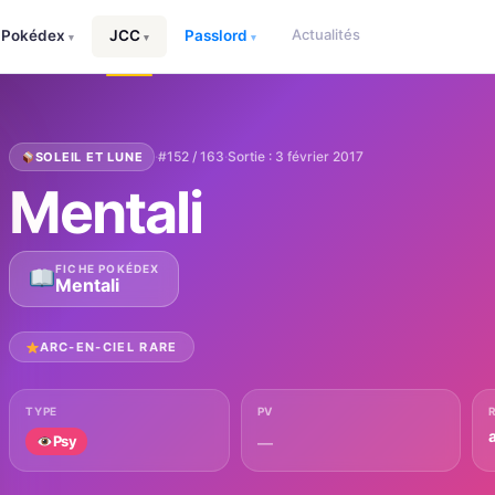
Actualités
Pokédex
JCC
Passlord
▾
▾
▾
·
#152 / 163
·
Sortie : 3 février 2017
SOLEIL ET LUNE
Mentali
FICHE POKÉDEX
Mentali
ARC-EN-CIEL RARE
TYPE
PV
Psy
—