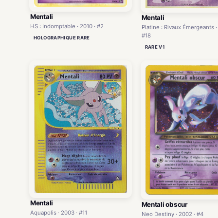
Mentali
Mentali
HS : Indomptable · 2010 · #2
Platine : Rivaux Émergeants ·
#18
HOLOGRAPHIQUE RARE
RARE V1
Mentali
Mentali obscur
Aquapolis · 2003 · #11
Neo Destiny · 2002 · #4