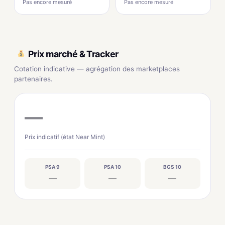
Pas encore mesuré
Pas encore mesuré
Prix marché & Tracker
Cotation indicative — agrégation des marketplaces
partenaires.
—
Prix indicatif (état Near Mint)
PSA 9
PSA 10
BGS 10
—
—
—