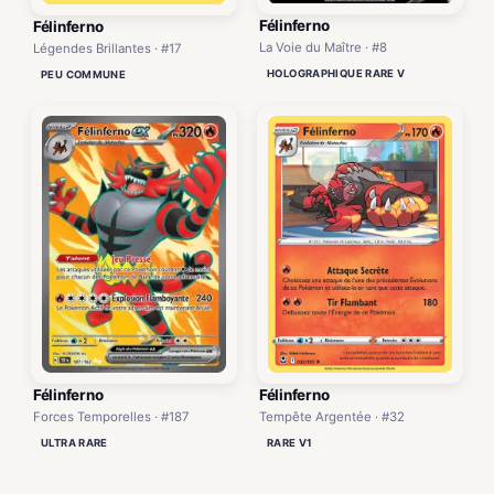
Félinferno
Félinferno
La Voie du Maître · #8
Légendes Brillantes · #17
HOLOGRAPHIQUE RARE V
PEU COMMUNE
Félinferno
Félinferno
Forces Temporelles · #187
Tempête Argentée · #32
ULTRA RARE
RARE V1