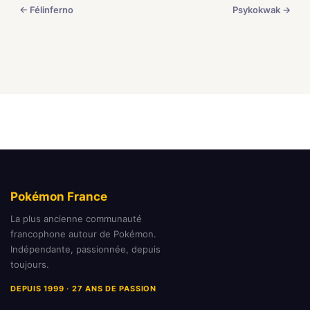
← Félinferno
Psykokwak →
Pokémon France
La plus ancienne communauté
francophone autour de Pokémon.
Indépendante, passionnée, depuis
toujours.
DEPUIS 1999 · 27 ANS DE PASSION