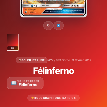
♡
RH
·
#27 / 163
·
Sortie : 3 février 2017
SOLEIL ET LUNE
Félinferno
FICHE POKÉDEX
Félinferno
HOLOGRAPHIQUE RARE GX