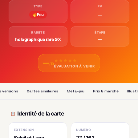
TYPE
PV
Feu
—
RARETÉ
ÉTAPE
holographique rare GX
—
★
★
★
★
★
—
/10
ÉVALUATION À VENIR
s versions
Cartes similaires
Méta-jeu
Prix & marché
Illus
Identité de la carte
EXTENSION
NUMÉRO
Soleil et Lune
27 / 163