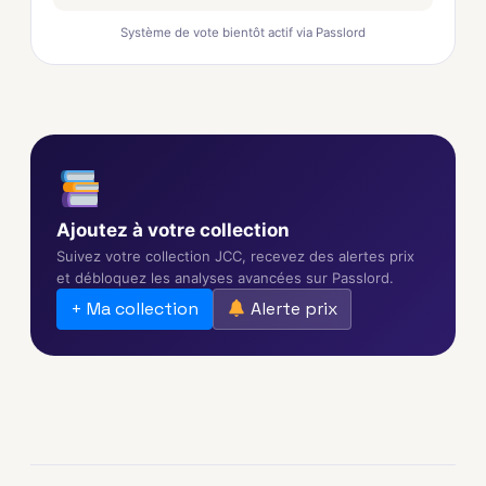
Système de vote bientôt actif via Passlord
Ajoutez à votre collection
Suivez votre collection JCC, recevez des alertes prix
et débloquez les analyses avancées sur Passlord.
+ Ma collection
Alerte prix