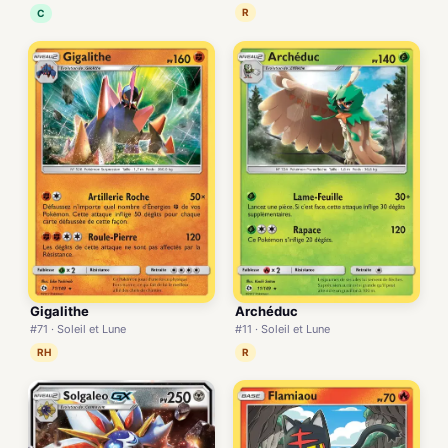
R
C
Gigalithe
Archéduc
#71 · Soleil et Lune
#11 · Soleil et Lune
RH
R