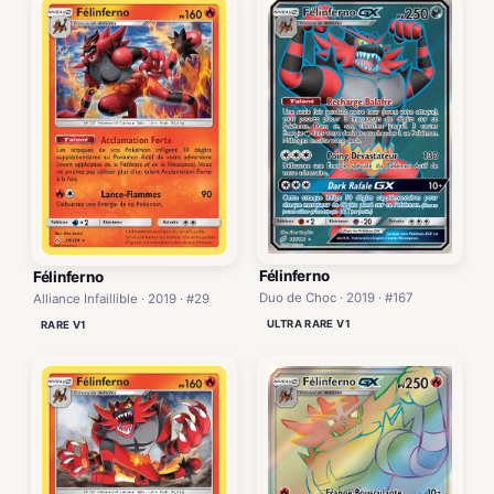
Félinferno
Félinferno
Duo de Choc · 2019 · #167
Alliance Infaillible · 2019 · #29
ULTRA RARE V1
RARE V1